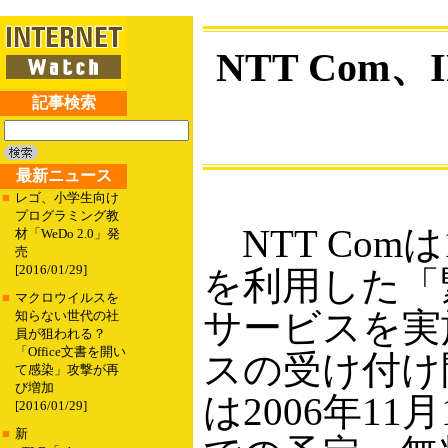
NTT Co
記事検索
最新ニュース
■
レゴ、小学生向け
プログラミング教
NTT Com
材「WeDo 2.0」発
売
[2016/01/29]
を利用した「
■
マクロウイルスを
サービスを実
知らない世代の社
員が狙われる？
「Office文書を開い
スの受け付け
て感染」攻撃が再
び増加
は2006年11
[2016/01/29]
■
新