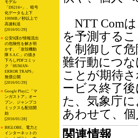
モデル
「DS216+」、暗号
化データも上下
100MB／秒以上で
NTT Co
高速転送
[2016/01/29]
を予測するこ
■
公安9課が情報流出
の危険性を解き明
く制御して危
かす、「攻殻機動
隊 S.A.C.」の描き
難行動につな
下ろしPDFコミッ
ク「HUMAN-
ことが期待さ
ERROR TRAPS」
無償公開
[2016/01/29]
ービス終了後
■
Google Playに「マ
た、気象庁に
ンガストア」オー
プン、ジャンプコ
ミックスも配信開
あわせて、個
始
[2016/01/28]
■
BIGLOBE、電力と
関連情報
インターネットの