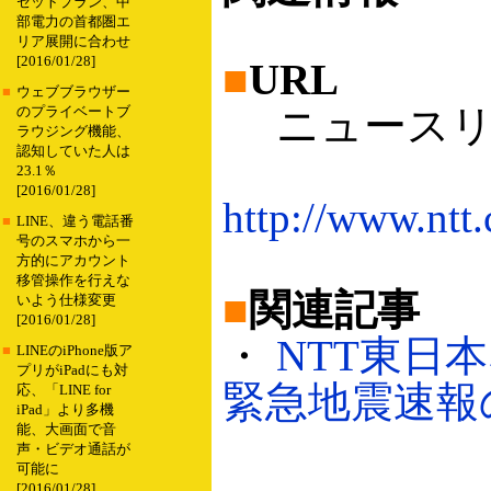
セットプラン、中
部電力の首都圏エ
リア展開に合わせ
[2016/01/28]
■
URL
■
ウェブブラウザー
ニュースリ
のプライベートブ
ラウジング機能、
認知していた人は
23.1％
[2016/01/28]
http://www.nt
■
LINE、違う電話番
号のスマホから一
方的にアカウント
移管操作を行えな
■
関連記事
いよう仕様変更
[2016/01/28]
・
NTT東日
■
LINEのiPhone版ア
プリがiPadにも対
緊急地震速報の配
応、「LINE for
iPad」より多機
能、大画面で音
声・ビデオ通話が
可能に
[2016/01/28]