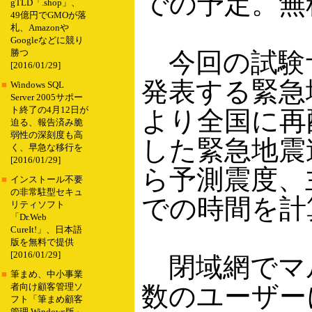
での予定。無
gTLD「.shop」、
49億円でGMOが落
札、Amazonや
Googleなどに競り
今回の試験
勝つ
[2016/01/29]
発表する緊急
■
Windows SQL
Server 2005サポー
ト終了の4月12日が
より全国に再
迫る、報告済み脆
弱性の深刻度も高
した緊急地震
く、早急な移行を
[2016/01/29]
ら予測震度、
■
インストール不要
の非常駐型セキュ
での時間を計
リティソフト
「Dr.Web
CureIt!」、日本語
版を無料で提供
[2016/01/29]
閉域網でマ
■
筆まめ、中小事業
数のユーザー
者向け顧客管理ソ
フト「筆まめ顧客