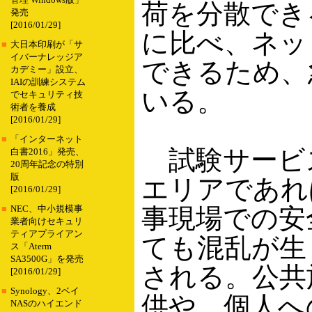
管理 Windows版」
荷を分散でき
発売
[2016/01/29]
に比べ、ネッ
■
大日本印刷が「サ
イバーナレッジア
できるため、
カデミー」設立、
IAIの訓練システム
いる。
でセキュリティ技
術者を養成
[2016/01/29]
■
「インターネット
試験サービス
白書2016」発売、
20周年記念の特別
版
エリアであれ
[2016/01/29]
事現場での安
■
NEC、中小規模事
業者向けセキュリ
ティアプライアン
ても混乱が生
ス「Aterm
SA3500G」を発売
される。公共
[2016/01/29]
■
Synology、2ベイ
供や、個人へ
NASのハイエンド