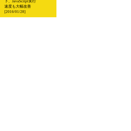
下、JavaScript実行
速度も大幅改善
[2016/01/28]