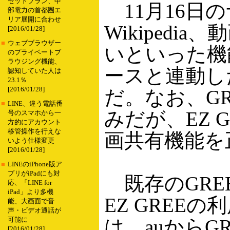
セットプラン、中
11月16日
部電力の首都圏エ
リア展開に合わせ
Wikiped
[2016/01/28]
■
ウェブブラウザー
いといった機
のプライベートブ
ラウジング機能、
ースと連動し
認知していた人は
23.1％
[2016/01/28]
だ。なお、G
■
LINE、違う電話番
みだが、EZ 
号のスマホから一
方的にアカウント
移管操作を行えな
画共有機能を
いよう仕様変更
[2016/01/28]
■
LINEのiPhone版ア
プリがiPadにも対
既存のGRE
応、「LINE for
iPad」より多機
EZ GREE
能、大画面で音
声・ビデオ通話が
は、auからG
可能に
[2016/01/28]