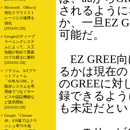
されるように
■
Microsoft、Officeと
他社クラウドスト
レージとの連携を
か、一旦EZ 
強化
[2016/01/28]
可能だ。
■
Googleのディープ
ラーニングシステ
ムによって、人工
知能が初めて囲碁
EZ GRE
のプロ棋士に勝利
[2016/01/28]
るかは現在の
■
ソラコム、IoTプラ
ットフォーム
のGREEに対
「SORACOM」と
既存システムを専
録できるよう
用線でつなぐサー
ビスや認証機能な
ど提供開始
も未定だとい
[2016/01/28]
■
Google「Chrome
48」iOS版ではクラ
ッシュ率70％低