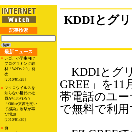
KDDIとグリ
記事検索
最新ニュース
■
レゴ、小学生向け
プログラミング教
KDDIとグリ
材「WeDo 2.0」発
売
[2016/01/29]
GREE」を1
■
マクロウイルスを
帯電話のユー
知らない世代の社
員が狙われる？
「Office文書を開い
で無料で利用
て感染」攻撃が再
び増加
[2016/01/29]
■
新