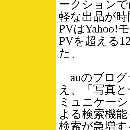
ークションで
軽な出品が時
PVはYaho
PVを超える
た。
auのブログサ
え、「写真と
ミュニケーシ
よる検索機能
検索が急増す