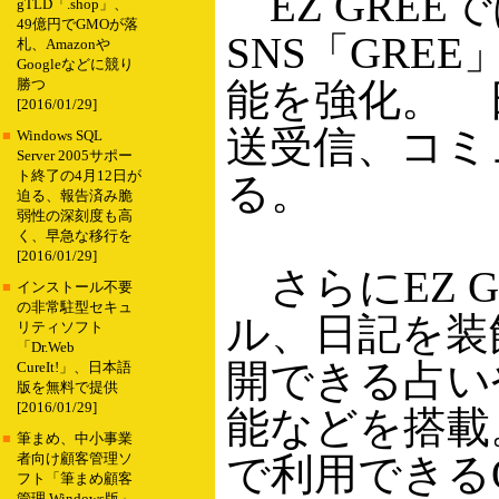
EZ GRE
gTLD「.shop」、
49億円でGMOが落
SNS「GR
札、Amazonや
Googleなどに競り
能を強化。 
勝つ
[2016/01/29]
送受信、コミ
■
Windows SQL
Server 2005サポー
ト終了の4月12日が
る。
迫る、報告済み脆
弱性の深刻度も高
く、早急な移行を
[2016/01/29]
さらにEZ 
■
インストール不要
の非常駐型セキュ
ル、日記を装
リティソフト
「Dr.Web
開できる占い
CureIt!」、日本語
版を無料で提供
[2016/01/29]
能などを搭載
■
筆まめ、中小事業
で利用できるQ
者向け顧客管理ソ
フト「筆まめ顧客