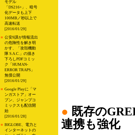
モデル
「DS216+」、暗号
化データも上下
100MB／秒以上で
高速転送
[2016/01/29]
■
公安9課が情報流出
の危険性を解き明
かす、「攻殻機動
隊 S.A.C.」の描き
下ろしPDFコミッ
ク「HUMAN-
ERROR TRAPS」
無償公開
[2016/01/29]
■
Google Playに「マ
ンガストア」オー
プン、ジャンプコ
ミックスも配信開
●
既存のGRE
始
[2016/01/28]
連携も強化
■
BIGLOBE、電力と
インターネットの