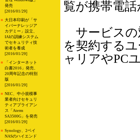
管理 Windows版」
覧が携帯電話
発売
[2016/01/29]
■
大日本印刷が「サ
イバーナレッジア
サービスの対象は
カデミー」設立、
IAIの訓練システム
を契約するユ
でセキュリティ技
術者を養成
[2016/01/29]
ャリアやPC
■
「インターネット
白書2016」発売、
20周年記念の特別
版
[2016/01/29]
■
NEC、中小規模事
業者向けセキュリ
ティアプライアン
ス「Aterm
SA3500G」を発売
[2016/01/29]
■
Synology、2ベイ
NASのハイエンド