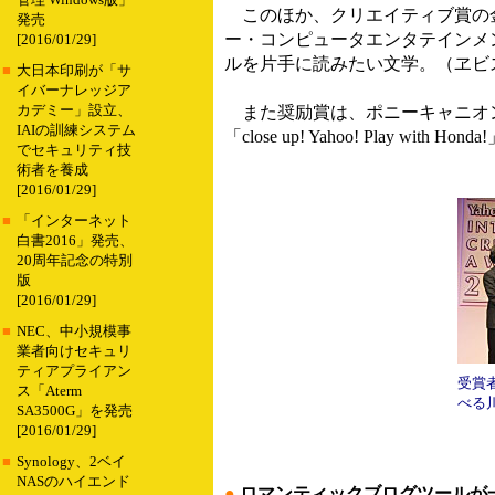
管理 Windows版」
このほか、クリエイティブ賞の金
発売
ー・コンピュータエンタテインメ
[2016/01/29]
ルを片手に読みたい文学。（ヱビ
■
大日本印刷が「サ
イバーナレッジア
カデミー」設立、
また奨励賞は、ポニーキャニオンの「
IAIの訓練システム
「close up! Yahoo! Play with H
でセキュリティ技
術者を養成
[2016/01/29]
■
「インターネット
白書2016」発売、
20周年記念の特別
版
[2016/01/29]
■
NEC、中小規模事
業者向けセキュリ
ティアプライアン
受賞
ス「Aterm
べる
SA3500G」を発売
[2016/01/29]
■
Synology、2ベイ
NASのハイエンド
●
ロマンティックブログツールが