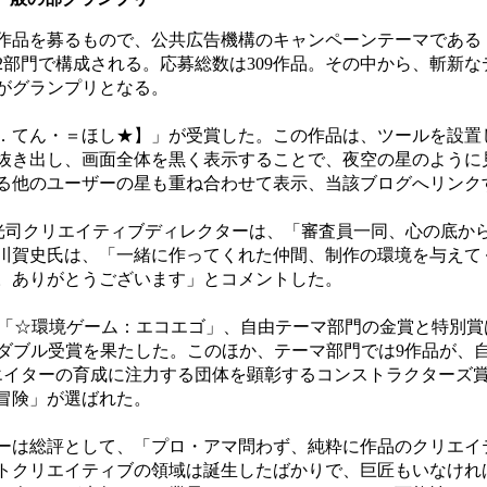
品を募るもので、公共広告機構のキャンペーンテーマである
2部門で構成される。応募総数は309作品。その中から、斬新な
がグランプリとなる。
てん・＝ほし★】」が受賞した。この作品は、ツールを設置
抜き出し、画面全体を黒く表示することで、夜空の星のように
る他のユーザーの星も重ね合わせて表示、当該ブログへリンク
山光司クリエイティブディレクターは、「審査員一同、心の底か
川賀史氏は、「一緒に作ってくれた仲間、制作の環境を与えて
。ありがとうございます」とコメントした。
ーム「☆環境ゲーム：エコエゴ」、自由テーマ部門の金賞と特別
がダブル受賞を果たした。このほか、テーマ部門では9作品が、
エイターの育成に注力する団体を顕彰するコンストラクターズ
冒険」が選ばれた。
は総評として、「プロ・アマ問わず、純粋に作品のクリエイ
トクリエイティブの領域は誕生したばかりで、巨匠もいなけれ