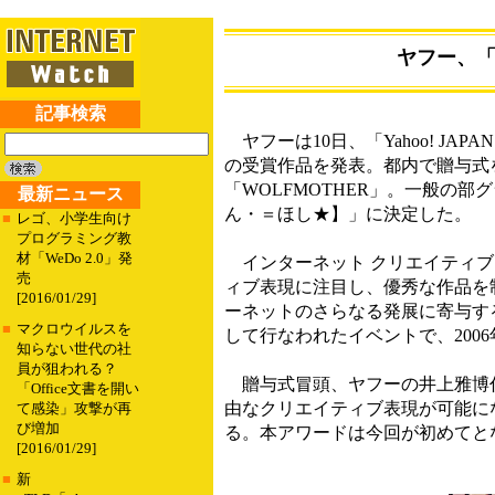
ヤフー、「
記事検索
ヤフーは10日、「Yahoo! JAP
の受賞作品を発表。都内で贈与式を
「WOLFMOTHER」。一般の
最新ニュース
ん・＝ほし★】」に決定した。
■
レゴ、小学生向け
プログラミング教
材「WeDo 2.0」発
インターネット クリエイティブア
売
ィブ表現に注目し、優秀な作品を
[2016/01/29]
ーネットのさらなる発展に寄与するもの
■
マクロウイルスを
して行なわれたイベントで、200
知らない世代の社
員が狙われる？
贈与式冒頭、ヤフーの井上雅博代
「Office文書を開い
由なクリエイティブ表現が可能に
て感染」攻撃が再
び増加
る。本アワードは今回が初めてと
[2016/01/29]
■
新