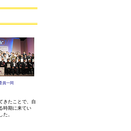
委員一同
てきたことで、自
る時期に来てい
した。