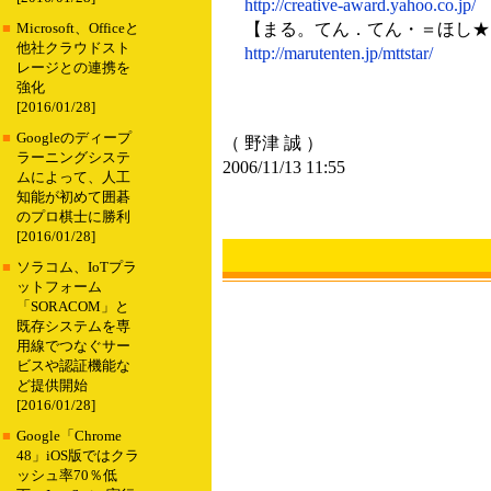
http://creative-award.yahoo.co.jp/
【まる。てん．てん・＝ほし★
■
Microsoft、Officeと
他社クラウドスト
http://marutenten.jp/mttstar/
レージとの連携を
強化
[2016/01/28]
■
Googleのディープ
（ 野津 誠 ）
ラーニングシステ
2006/11/13 11:55
ムによって、人工
知能が初めて囲碁
のプロ棋士に勝利
[2016/01/28]
■
ソラコム、IoTプラ
ットフォーム
「SORACOM」と
既存システムを専
用線でつなぐサー
ビスや認証機能な
ど提供開始
[2016/01/28]
■
Google「Chrome
48」iOS版ではクラ
ッシュ率70％低