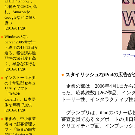
gTLD「.shop」、
49億円でGMOが落
札、Amazonや
Googleなどに競り
勝つ
[2016/01/29]
■
Windows SQL
Server 2005サポー
ト終了の4月12日が
迫る、報告済み脆
ヤフー
弱性の深刻度も高
く、早急な移行を
[2016/01/29]
●
スタイリッシュなiPodの広告
■
インストール不要
の非常駐型セキュ
企業の部は、2006年4月1日から8
リティソフト
った。応募総数は267作品。イ
「Dr.Web
トーリー性、インタラクティブ性
CureIt!」、日本語
版を無料で提供
[2016/01/29]
グランプリは、iPodのバナー広
■
筆まめ、中小事業
審査委員であるタグボートの川口清勝
者向け顧客管理ソ
クリエイティブ面、インプレッシ
フト「筆まめ顧客