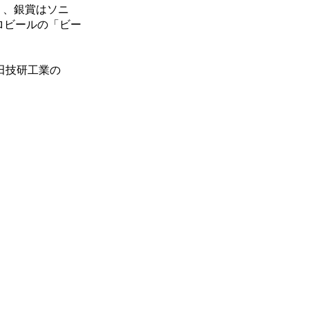
」、銀賞はソニ
ロビールの「ビー
本田技研工業の