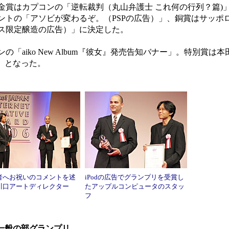
賞はカプコンの「逆転裁判（丸山弁護士 これ何の行列？篇)
ントの「アソビが変わるぞ。（PSPの広告）」、銅賞はサッポ
ス限定醸造の広告）」に決定した。
aiko New Album『彼女』発売告知バナー」。特別賞は
onda!」となった。
者へお祝いのコメントを述
iPodの広告でグランプリを受賞し
川口アートディレクター
たアップルコンピュータのスタッ
フ
一般の部グランプリ