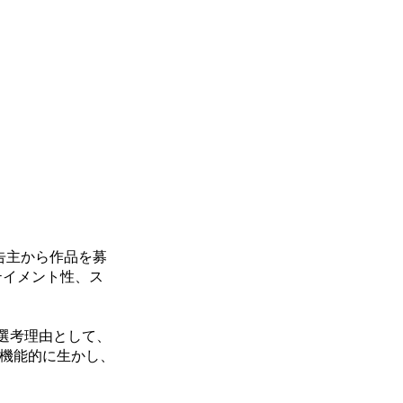
広告主から作品を募
テイメント性、ス
。選考理由として、
を機能的に生かし、