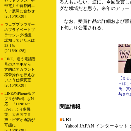
セットプラン、中
る人もいない。逆に、今回受賞し
部電力の首都圏エ
グな領域だと思う。来年のアワー
リア展開に合わせ
[2016/01/28]
なお、受賞作品の詳細および贈賞式
■
ウェブブラウザー
下旬より公開される。
のプライベートブ
ラウジング機能、
認知していた人は
23.1％
[2016/01/28]
■
LINE、違う電話番
号のスマホから一
方的にアカウント
移管操作を行えな
【まる
いよう仕様変更
＝ほし
[2016/01/28]
氏。賞
■
LINEのiPhone版ア
与され
プリがiPadにも対
応、「LINE for
関連情報
iPad」より多機
能、大画面で音
■
URL
声・ビデオ通話が
可能に
Yahoo! JAPAN インターネッ
[2016/01/28]