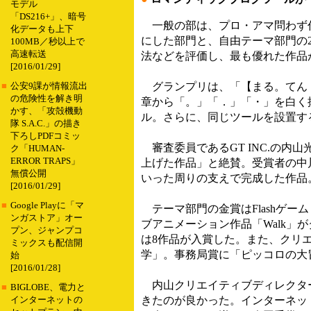
モデル
「DS216+」、暗号
一般の部は、プロ・アマ問わず作
化データも上下
にした部門と、自由テーマ部門の
100MB／秒以上で
高速転送
法などを評価し、最も優れた作品
[2016/01/29]
グランプリは、「【まる。てん．
■
公安9課が情報流出
の危険性を解き明
章から「。」「．」「・」を白く
かす、「攻殻機動
ル。さらに、同じツールを設置す
隊 S.A.C.」の描き
下ろしPDFコミッ
審査委員であるGT INC.の内
ク「HUMAN-
ERROR TRAPS」
上げた作品」と絶賛。受賞者の中
無償公開
いった周りの支えで完成した作品
[2016/01/29]
■
Google Playに「マ
テーマ部門の金賞はFlashゲ
ンガストア」オー
ブアニメーション作品「Walk」
プン、ジャンプコ
は8作品が入賞した。また、クリ
ミックスも配信開
学」。事務局賞に「ピッコロの大
始
[2016/01/28]
内山クリエイティブディレクター
■
BIGLOBE、電力と
きたのが良かった。インターネッ
インターネットの