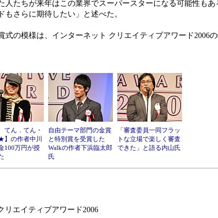
た人たちが来年はこの業界でスーパースターになる可能性もあ
ドもさらに期待したい」と述べた。
の模様は、インターネット クリエイティブアワード2006の
。てん．てん・
自由テーマ部門の金賞
「審査委員一同フラッ
★】の作者中川
と特別賞を受賞した
トな立場で楽しく審査
金100万円が授
Walkの作者下浜臨太郎
できた」と語る内山氏
た
氏
ト クリエイティブアワード2006