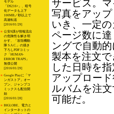
サービス。マ
モデル
「DS216+」、暗号
写真をアップ
化データも上下
100MB／秒以上で
高速転送
いき、一定の
[2016/01/29]
ページ数に達
■
公安9課が情報流出
の危険性を解き明
かす、「攻殻機動
ングで自動的
隊 S.A.C.」の描き
下ろしPDFコミッ
製本を注文で
ク「HUMAN-
ERROR TRAPS」
した日時を指
無償公開
[2016/01/29]
アップロード
■
Google Playに「マ
ンガストア」オー
プン、ジャンプコ
ルバムを注文
ミックスも配信開
始
可能だ。
[2016/01/28]
■
BIGLOBE、電力と
インターネットの