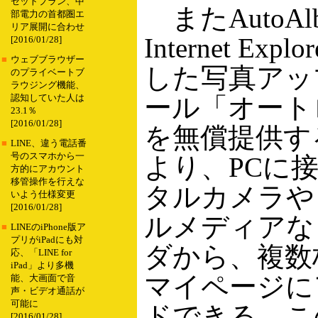
セットプラン、中
またAutoAl
部電力の首都圏エ
リア展開に合わせ
Internet Expl
[2016/01/28]
■
ウェブブラウザー
した写真アッ
のプライベートブ
ラウジング機能、
ール「オート
認知していた人は
23.1％
[2016/01/28]
を無償提供す
■
LINE、違う電話番
号のスマホから一
より、PCに
方的にアカウント
移管操作を行えな
タルカメラや
いよう仕様変更
[2016/01/28]
ルメディアな
■
LINEのiPhone版ア
プリがiPadにも対
ダから、複数
応、「LINE for
iPad」より多機
マイページに
能、大画面で音
声・ビデオ通話が
可能に
ドできる。こ
[2016/01/28]