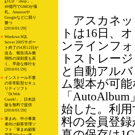
gTLD「.shop」、
49億円でGMOが落
札、Amazonや
アスカネッ
Googleなどに競り
勝つ
[2016/01/29]
トは16日、オ
■
Windows SQL
ンラインフォ
Server 2005サポー
ト終了の4月12日が
迫る、報告済み脆
トストレージ
弱性の深刻度も高
く、早急な移行を
と自動アルバ
[2016/01/29]
■
インストール不要
ム製本が可能
の非常駐型セキュ
リティソフト
「AutoAlb
「Dr.Web
CureIt!」、日本語
始した。利用
版を無料で提供
[2016/01/29]
料の会員登録
■
筆まめ、中小事業
者向け顧客管理ソ
フト「筆まめ顧客
真の保存は1