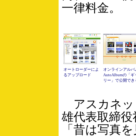
一律料金。
オートローダーによ
オンラインアルバ
るアップロード
AutoAlbumの「
リー」で公開でき
アスカネッ
雄代表取締役
「昔は写真を