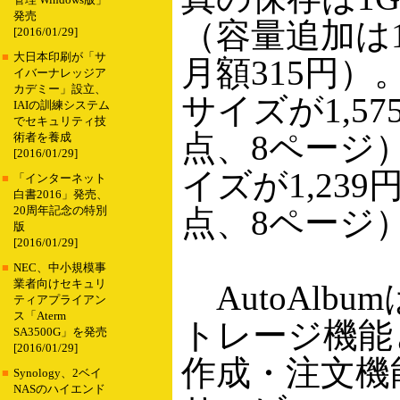
管理 Windows版」
発売
（容量追加は
[2016/01/29]
■
大日本印刷が「サ
月額315円）
イバーナレッジア
カデミー」設立、
サイズが1,57
IAIの訓練システム
でセキュリティ技
点、8ページ
術者を養成
[2016/01/29]
イズが1,239
■
「インターネット
白書2016」発売、
点、8ページ
20周年記念の特別
版
[2016/01/29]
■
NEC、中小規模事
業者向けセキュリ
AutoAlb
ティアプライアン
ス「Aterm
トレージ機能
SA3500G」を発売
[2016/01/29]
作成・注文機
■
Synology、2ベイ
NASのハイエンド