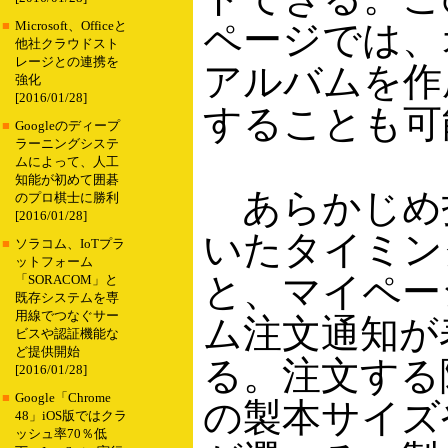
ページでは、
■
Microsoft、Officeと
他社クラウドスト
レージとの連携を
アルバムを作
強化
[2016/01/28]
することも可
■
Googleのディープ
ラーニングシステ
ムによって、人工
知能が初めて囲碁
あらかじめ
のプロ棋士に勝利
[2016/01/28]
いたタイミン
■
ソラコム、IoTプラ
ットフォーム
と、マイペー
「SORACOM」と
既存システムを専
用線でつなぐサー
ム注文通知が
ビスや認証機能な
ど提供開始
る。注文する
[2016/01/28]
■
Google「Chrome
の製本サイズ
48」iOS版ではクラ
ッシュ率70％低