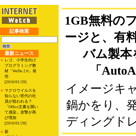
1GB無料の
記事検索
ージと、有
バム製本
最新ニュース
■
レゴ、小学生向け
プログラミング教
「Auto
材「WeDo 2.0」発
売
[2016/01/29]
イメージキ
■
マクロウイルスを
知らない世代の社
鍋かをり、
員が狙われる？
「Office文書を開い
て感染」攻撃が再
ディングド
び増加
[2016/01/29]
■
新