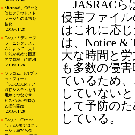
JASRACら
■
Microsoft、Officeと
侵害ファイルの
他社クラウドスト
レージとの連携を
強化
はこれに応じた
[2016/01/28]
■
Googleのディープ
は、Notice 
ラーニングシステ
ムによって、人工
大な時間と労
知能が初めて囲碁
のプロ棋士に勝利
も多数の侵害
[2016/01/28]
■
ソラコム、IoTプラ
ているため、
ットフォーム
「SORACOM」と
していないとし
既存システムを専
用線でつなぐサー
ビスや認証機能な
して予防のた
ど提供開始
[2016/01/28]
している。
■
Google「Chrome
48」iOS版ではクラ
ッシュ率70％低