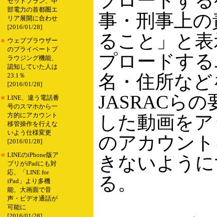
プロードする
セットプラン、中
部電力の首都圏エ
事・刑事上の
リア展開に合わせ
[2016/01/28]
ること」と表
■
ウェブブラウザー
のプライベートブ
プロードする
ラウジング機能、
認知していた人は
名・住所など
23.1％
[2016/01/28]
JASRACら
■
LINE、違う電話番
号のスマホから一
方的にアカウント
した動画をア
移管操作を行えな
いよう仕様変更
のアカウント
[2016/01/28]
■
LINEのiPhone版ア
きないように
プリがiPadにも対
応、「LINE for
る。
iPad」より多機
能、大画面で音
声・ビデオ通話が
可能に
[2016/01/28]