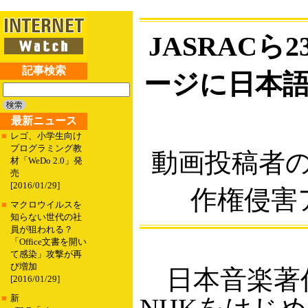
JASRACら
記事検索
ージに日本
最新ニュース
■
レゴ、小学生向け
プログラミング教
動画投稿者
材「WeDo 2.0」発
売
[2016/01/29]
作権侵害
■
マクロウイルスを
知らない世代の社
員が狙われる？
「Office文書を開い
て感染」攻撃が再
び増加
日本音楽著作
[2016/01/29]
■
新