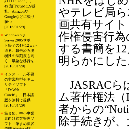
NHKをはじ
gTLD「.shop」、
49億円でGMOが落
やテレビ局ら
札、Amazonや
Googleなどに競り
画共有サイト「
勝つ
[2016/01/29]
作権侵害行為
■
Windows SQL
Server 2005サポー
する書簡を1
ト終了の4月12日が
迫る、報告済み脆
弱性の深刻度も高
明らかにした
く、早急な移行を
[2016/01/29]
■
インストール不要
の非常駐型セキュ
JASRAC
リティソフト
「Dr.Web
ム著作権法（
CureIt!」、日本語
版を無料で提供
者からの“Notic
[2016/01/29]
■
筆まめ、中小事業
除手続きが、
者向け顧客管理ソ
フト「筆まめ顧客