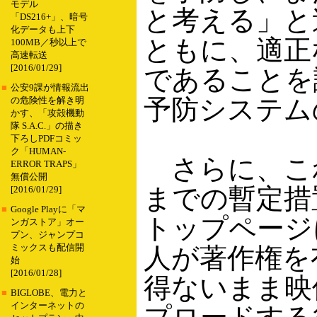
モデル
と考える」と
「DS216+」、暗号
化データも上下
ともに、適正
100MB／秒以上で
高速転送
[2016/01/29]
であることを
■
公安9課が情報流出
予防システム
の危険性を解き明
かす、「攻殻機動
隊 S.A.C.」の描き
下ろしPDFコミッ
ク「HUMAN-
さらに、こ
ERROR TRAPS」
無償公開
までの暫定措置
[2016/01/29]
■
Google Playに「マ
トップページ
ンガストア」オー
プン、ジャンプコ
ミックスも配信開
人が著作権を
始
[2016/01/28]
得ないまま映
■
BIGLOBE、電力と
インターネットの