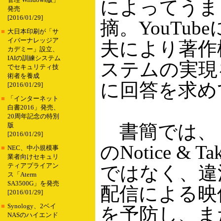
管理 Windows版」
によってうま
発売
[2016/01/29]
摘。YouTu
■
大日本印刷が「サ
イバーナレッジア
夫により著作
カデミー」設立、
IAIの訓練システム
ステムの実現
でセキュリティ技
術者を養成
に回答を求め
[2016/01/29]
■
「インターネット
白書2016」発売、
20周年記念の特別
書簡では、「Y
版
[2016/01/29]
のNotice &
■
NEC、中小規模事
業者向けセキュリ
ティアプライアン
ではなく、違
ス「Aterm
SA3500G」を発売
配信による映
[2016/01/29]
■
Synology、2ベイ
を予防し、ま
NASのハイエンド