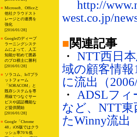
http://www.n
■
Microsoft、Officeと
west.co.jp/new
他社クラウドスト
レージとの連携を
強化
[2016/01/28]
■
Googleのディープ
■
関連記事
ラーニングシステ
ムによって、人工
・
NTT西日
知能が初めて囲碁
のプロ棋士に勝利
域の顧客情報1,
[2016/01/28]
■
ソラコム、IoTプラ
に流出（2006/
ットフォーム
「SORACOM」と
・
ADSLフ
既存システムを専
用線でつなぐサー
ビスや認証機能な
など、NTT
ど提供開始
[2016/01/28]
たWinny流出（2
■
Google「Chrome
48」iOS版ではクラ
ッシュ率70％低