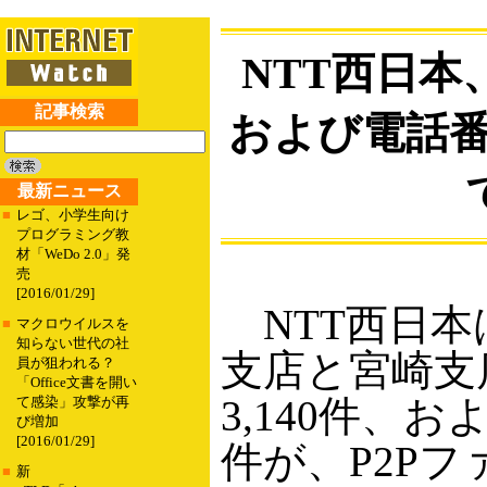
NTT西日本、
記事検索
および電話番号
最新ニュース
■
レゴ、小学生向け
プログラミング教
材「WeDo 2.0」発
売
[2016/01/29]
NTT西日本
■
マクロウイルスを
知らない世代の社
支店と宮崎支
員が狙われる？
「Office文書を開い
3,140件、
て感染」攻撃が再
び増加
[2016/01/29]
件が、P2P
■
新