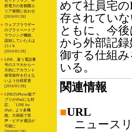
セットプラン、中
めて社員宅の
部電力の首都圏エ
リア展開に合わせ
存されていな
[2016/01/28]
■
ウェブブラウザー
ともに、今後
のプライベートブ
ラウジング機能、
から外部記録
認知していた人は
23.1％
御する仕組み
[2016/01/28]
■
LINE、違う電話番
いる。
号のスマホから一
方的にアカウント
移管操作を行えな
いよう仕様変更
関連情報
[2016/01/28]
■
LINEのiPhone版ア
プリがiPadにも対
応、「LINE for
■
URL
iPad」より多機
能、大画面で音
ニュースリ
声・ビデオ通話が
可能に
[2016/01/28]