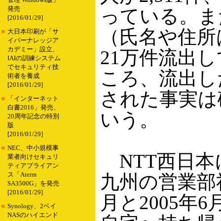
管理 Windows版」
発売
っている。ま
[2016/01/29]
（氏名や住所
■
大日本印刷が「サ
イバーナレッジア
カデミー」設立、
21万件流出
IAIの訓練システム
でセキュリティ技
ころ、流出し
術者を養成
[2016/01/29]
された事実は
■
「インターネット
白書2016」発売、
いう。
20周年記念の特別
版
[2016/01/29]
■
NEC、中小規模事
NTT西日本
業者向けセキュリ
ティアプライアン
ス「Aterm
九州の営業部社
SA3500G」を発売
[2016/01/29]
月と2005年
■
Synology、2ベイ
NASのハイエンド