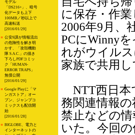
自宅へ持ち帰
モデル
「DS216+」、暗号
に保存・作業
化データも上下
100MB／秒以上で
2006年9月
高速転送
[2016/01/29]
PCにWinn
■
公安9課が情報流出
の危険性を解き明
れがウイルス
かす、「攻殻機動
隊 S.A.C.」の描き
下ろしPDFコミッ
家族で共用し
ク「HUMAN-
ERROR TRAPS」
無償公開
[2016/01/29]
NTT西日本
■
Google Playに「マ
ンガストア」オー
務関連情報の
プン、ジャンプコ
ミックスも配信開
始
禁止などの情
[2016/01/28]
いた。今回の
■
BIGLOBE、電力と
インターネットの