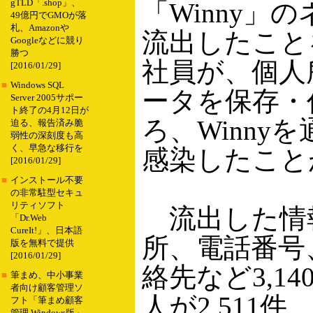
gTLD「.shop」、
「Winny」
49億円でGMOが落
札、Amazonや
流出したこと
Googleなどに競り
勝つ
社員が、個人
[2016/01/29]
■
Windows SQL
ータを保存・
Server 2005サポー
ト終了の4月12日が
ろ、Winny
迫る、報告済み脆
弱性の深刻度も高
く、早急な移行を
感染したこと
[2016/01/29]
■
インストール不要
の非常駐型セキュ
リティソフト
流出した情
「Dr.Web
CureIt!」、日本語
所、電話番号
版を無料で提供
[2016/01/29]
絡先など3,1
■
筆まめ、中小事業
者向け顧客管理ソ
人が2,511件
フト「筆まめ顧客