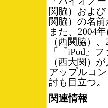
「バイオノート
関脇）および「
関脇）の名前
また、2004年
（西関脇）、2
「『iPod』
（西大関）が
アップルコン
討も目立つ。
関連情報