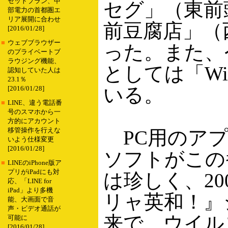
セットプラン、中
セグ」（東前
部電力の首都圏エ
リア展開に合わせ
前豆腐店」（
[2016/01/28]
■
ウェブブラウザー
った。また、
のプライベートブ
ラウジング機能、
としては「Wi
認知していた人は
23.1％
いる。
[2016/01/28]
■
LINE、違う電話番
号のスマホから一
方的にアカウント
移管操作を行えな
PC用のアプ
いよう仕様変更
[2016/01/28]
ソフトがこの
■
LINEのiPhone版ア
プリがiPadにも対
は珍しく、20
応、「LINE for
iPad」より多機
リャ英和！』
能、大画面で音
声・ビデオ通話が
来で、ウイル
可能に
[2016/01/28]