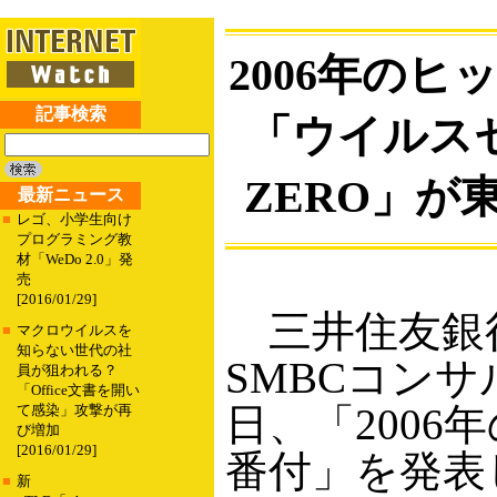
2006年のヒ
記事検索
「ウイルス
ZERO」が
最新ニュース
■
レゴ、小学生向け
プログラミング教
材「WeDo 2.0」発
売
[2016/01/29]
三井住友銀
■
マクロウイルスを
知らない世代の社
SMBCコンサ
員が狙われる？
「Office文書を開い
日、「2006
て感染」攻撃が再
び増加
[2016/01/29]
番付」を発表
■
新