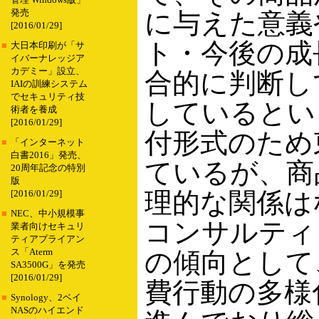
管理 Windows版」
発売
に与えた意義
[2016/01/29]
ト・今後の成
■
大日本印刷が「サ
イバーナレッジア
カデミー」設立、
合的に判断し
IAIの訓練システム
でセキュリティ技
しているとい
術者を養成
[2016/01/29]
付形式のため
■
「インターネット
白書2016」発売、
ているが、商
20周年記念の特別
版
理的な関係は
[2016/01/29]
■
NEC、中小規模事
コンサルティン
業者向けセキュリ
ティアプライアン
ス「Aterm
の傾向として
SA3500G」を発売
[2016/01/29]
費行動の多様
■
Synology、2ベイ
NASのハイエンド