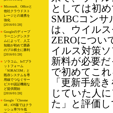
としては初め
■
Microsoft、Officeと
他社クラウドスト
SMBCコン
レージとの連携を
強化
[2016/01/28]
は、ウイルス
■
Googleのディープ
ラーニングシステ
ZEROにつ
ムによって、人工
知能が初めて囲碁
イルス対策ソ
のプロ棋士に勝利
[2016/01/28]
新料が必要だ
■
ソラコム、IoTプラ
ットフォーム
で初めてこれ
「SORACOM」と
既存システムを専
「更新手続き
用線でつなぐサー
ビスや認証機能な
ど提供開始
じていた人に
[2016/01/28]
た」と評価し
■
Google「Chrome
48」iOS版ではクラ
ッシュ率70％低