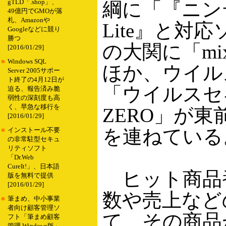
gTLD「.shop」、
綱に「『ニン
49億円でGMOが落
札、Amazonや
Lite』と対
Googleなどに競り
勝つ
の大関に「mi
[2016/01/29]
■
Windows SQL
ほか、ウイル
Server 2005サポー
ト終了の4月12日が
「ウイルスセ
迫る、報告済み脆
弱性の深刻度も高
く、早急な移行を
ZERO」が東
[2016/01/29]
を連ねている
■
インストール不要
の非常駐型セキュ
リティソフト
「Dr.Web
CureIt!」、日本語
ヒット商品
版を無料で提供
[2016/01/29]
数や売上など
■
筆まめ、中小事業
者向け顧客管理ソ
て、その商品
フト「筆まめ顧客