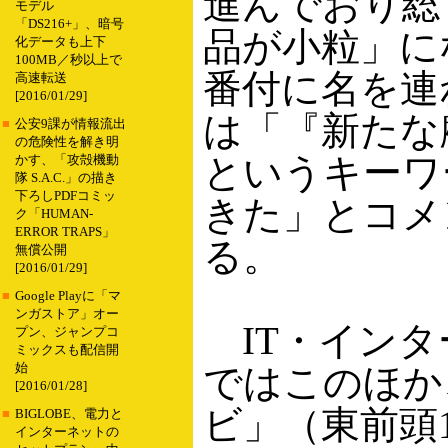
進んでおり総
モデル
「DS216+」、暗号
品が小粒」に
化データも上下
100MB／秒以上で
番付に名を連
高速転送
[2016/01/29]
は「『新たな
■
公安9課が情報流出
の危険性を解き明
というキーワ
かす、「攻殻機動
隊 S.A.C.」の描き
下ろしPDFコミッ
きた」とコメ
ク「HUMAN-
ERROR TRAPS」
る。
無償公開
[2016/01/29]
■
Google Playに「マ
ンガストア」オー
IT・インタ
プン、ジャンプコ
ミックスも配信開
始
ではこのほか
[2016/01/28]
ビ」（東前頭
■
BIGLOBE、電力と
インターネットの