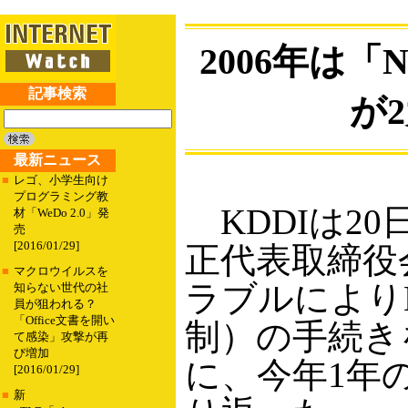
2006年は
記事検索
が
最新ニュース
■
レゴ、小学生向け
プログラミング教
KDDIは2
材「WeDo 2.0」発
売
[2016/01/29]
正代表取締役
■
マクロウイルスを
ラブルにより
知らない世代の社
員が狙われる？
「Office文書を開い
制）の手続き
て感染」攻撃が再
び増加
に、今年1年
[2016/01/29]
■
新