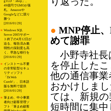
り返った。
gTLD「.shop」、
49億円でGMOが落
札、Amazonや
Googleなどに競り
勝つ
[2016/01/29]
●
MNP停止、
■
Windows SQL
Server 2005サポー
めて謝罪
ト終了の4月12日が
迫る、報告済み脆
弱性の深刻度も高
小野寺社長は
く、早急な移行を
[2016/01/29]
を停止したこ
■
インストール不要
の非常駐型セキュ
他の通信事業
リティソフト
「Dr.Web
CureIt!」、日本語
おかけしまし
版を無料で提供
[2016/01/29]
ては、新規の
■
筆まめ、中小事業
者向け顧客管理ソ
短時間に集中
フト「筆まめ顧客