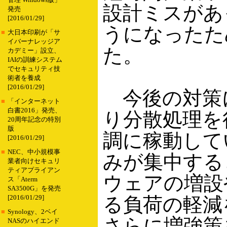
管理 Windows版」
設計ミスがあ
発売
[2016/01/29]
うになったた
■
大日本印刷が「サ
イバーナレッジア
た。
カデミー」設立、
IAIの訓練システム
でセキュリティ技
術者を養成
[2016/01/29]
今後の対策
■
「インターネット
白書2016」発売、
り分散処理を
20周年記念の特別
版
調に稼動して
[2016/01/29]
■
NEC、中小規模事
みが集中する
業者向けセキュリ
ティアプライアン
ウェアの増設
ス「Aterm
SA3500G」を発売
る負荷の軽減
[2016/01/29]
■
Synology、2ベイ
さらに増強策
NASのハイエンド