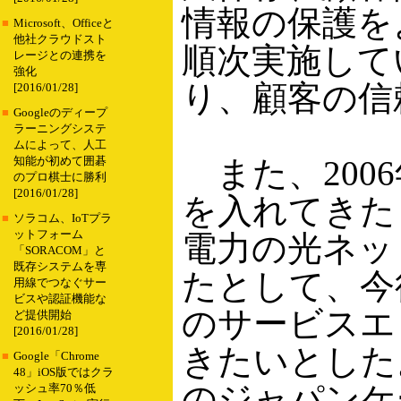
情報の保護を
■
Microsoft、Officeと
他社クラウドスト
順次実施して
レージとの連携を
強化
り、顧客の信
[2016/01/28]
■
Googleのディープ
ラーニングシステ
ムによって、人工
また、200
知能が初めて囲碁
のプロ棋士に勝利
[2016/01/28]
を入れてきた
■
ソラコム、IoTプラ
ットフォーム
電力の光ネッ
「SORACOM」と
既存システムを専
たとして、今
用線でつなぐサー
ビスや認証機能な
のサービスエ
ど提供開始
[2016/01/28]
きたいとした
■
Google「Chrome
48」iOS版ではクラ
のジャパンケ
ッシュ率70％低