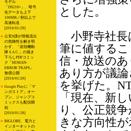
モデル
「DS216+」、暗号
とした。
化データも上下
100MB／秒以上で
高速転送
[2016/01/29]
小野寺社長は
■
公安9課が情報流出
の危険性を解き明
筆に値するこ
かす、「攻殻機動
隊 S.A.C.」の描き
信・放送のあ
下ろしPDFコミッ
ク「HUMAN-
ERROR TRAPS」
あり方が議論
無償公開
[2016/01/29]
を挙げた。N
■
Google Playに「マ
ンガストア」オー
「現在、新し
プン、ジャンプコ
ミックスも配信開
り、公正競争
始
[2016/01/28]
きな方向性が
■
BIGLOBE、電力と
インターネットの