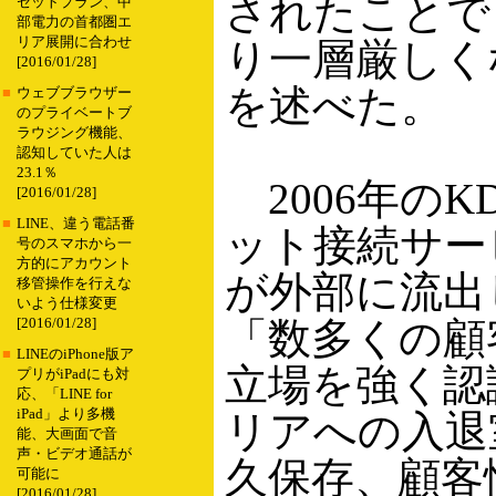
されたことで
セットプラン、中
部電力の首都圏エ
リア展開に合わせ
り一層厳しく
[2016/01/28]
を述べた。
■
ウェブブラウザー
のプライベートブ
ラウジング機能、
認知していた人は
23.1％
2006年の
[2016/01/28]
■
LINE、違う電話番
ット接続サービ
号のスマホから一
方的にアカウント
が外部に流出
移管操作を行えな
いよう仕様変更
「数多くの顧
[2016/01/28]
■
LINEのiPhone版ア
立場を強く認
プリがiPadにも対
応、「LINE for
iPad」より多機
リアへの入退
能、大画面で音
声・ビデオ通話が
久保存、顧客
可能に
[2016/01/28]