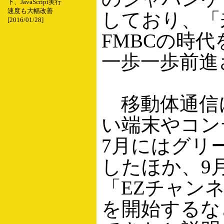
下、JavaScript実行
速度も大幅改善
しており、「
[2016/01/28]
FMBCの時
一歩一歩前進
移動体通信に
い端末やコンテ
7月にはグリ
したほか、9
「EZチャン
を開始するな