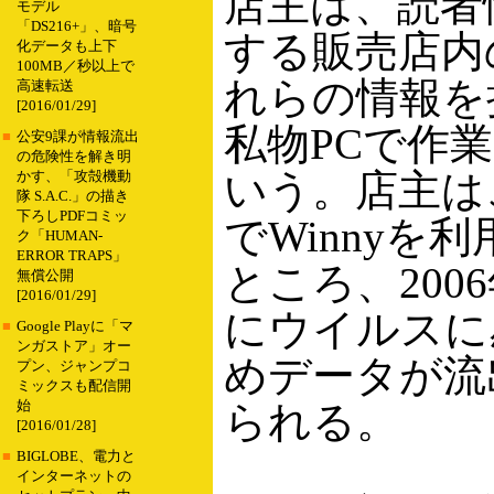
店主は、読者
モデル
「DS216+」、暗号
する販売店内
化データも上下
100MB／秒以上で
れらの情報を
高速転送
[2016/01/29]
私物PCで作
■
公安9課が情報流出
の危険性を解き明
いう。店主は
かす、「攻殻機動
隊 S.A.C.」の描き
下ろしPDFコミッ
でWinnyを
ク「HUMAN-
ERROR TRAPS」
ところ、2006
無償公開
[2016/01/29]
にウイルスに
■
Google Playに「マ
ンガストア」オー
めデータが流
プン、ジャンプコ
ミックスも配信開
始
られる。
[2016/01/28]
■
BIGLOBE、電力と
インターネットの