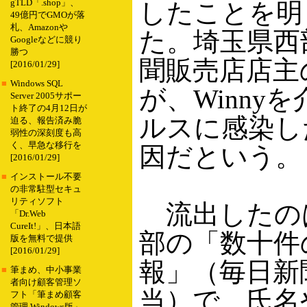
gTLD「.shop」、
したことを明
49億円でGMOが落
札、Amazonや
た。埼玉県西
Googleなどに競り
勝つ
聞販売店店主
[2016/01/29]
■
Windows SQL
が、Winny
Server 2005サポー
ト終了の4月12日が
ルスに感染し
迫る、報告済み脆
弱性の深刻度も高
く、早急な移行を
因だという。
[2016/01/29]
■
インストール不要
の非常駐型セキュ
リティソフト
流出したの
「Dr.Web
CureIt!」、日本語
部の「数十件
版を無料で提供
[2016/01/29]
報」（毎日新
■
筆まめ、中小事業
者向け顧客管理ソ
当）で、氏名
フト「筆まめ顧客