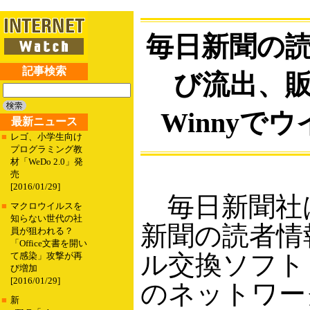
毎日新聞の
記事検索
び流出、
Winnyで
最新ニュース
■
レゴ、小学生向け
プログラミング教
材「WeDo 2.0」発
売
[2016/01/29]
毎日新聞社
■
マクロウイルスを
知らない世代の社
新聞の読者情
員が狙われる？
「Office文書を開い
ル交換ソフト「
て感染」攻撃が再
び増加
[2016/01/29]
のネットワー
■
新