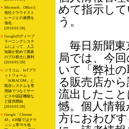
めて指示して
■
Microsoft、Officeと
他社クラウドスト
う。
レージとの連携を
強化
[2016/01/28]
■
Googleのディープ
ラーニングシステ
毎日新聞東
ムによって、人工
知能が初めて囲碁
局では、今回
のプロ棋士に勝利
[2016/01/28]
いて「弊社の
■
ソラコム、IoTプラ
ットフォーム
る販売店から
「SORACOM」と
既存システムを専
流出したこと
用線でつなぐサー
ビスや認証機能な
ど提供開始
憾。個人情報
[2016/01/28]
方におわびす
■
Google「Chrome
48」iOS版ではクラ
ッシュ率70％低