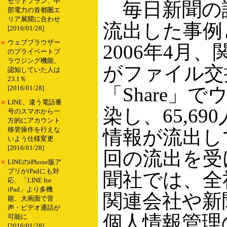
セットプラン、中
毎日新聞の
部電力の首都圏エ
リア展開に合わせ
流出した事例
[2016/01/28]
■
ウェブブラウザー
2006年4月
のプライベートブ
ラウジング機能、
がファイル交
認知していた人は
23.1％
「Share」
[2016/01/28]
■
LINE、違う電話番
染し、65,69
号のスマホから一
方的にアカウント
移管操作を行えな
情報が流出し
いよう仕様変更
[2016/01/28]
回の流出を受
■
LINEのiPhone版ア
プリがiPadにも対
聞社では、全
応、「LINE for
iPad」より多機
関連会社や新
能、大画面で音
声・ビデオ通話が
個人情報管理
可能に
[2016/01/28]