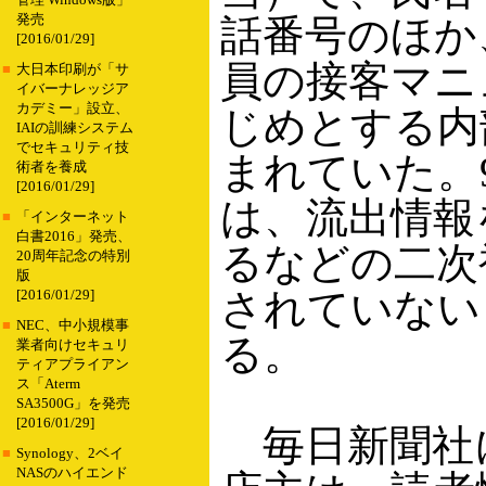
管理 Windows版」
発売
話番号のほか
[2016/01/29]
員の接客マニ
■
大日本印刷が「サ
イバーナレッジア
カデミー」設立、
じめとする内
IAIの訓練システム
でセキュリティ技
まれていた。
術者を養成
[2016/01/29]
は、流出情報
■
「インターネット
白書2016」発売、
るなどの二次
20周年記念の特別
版
されていない
[2016/01/29]
■
NEC、中小規模事
る。
業者向けセキュリ
ティアプライアン
ス「Aterm
SA3500G」を発売
[2016/01/29]
毎日新聞社
■
Synology、2ベイ
NASのハイエンド