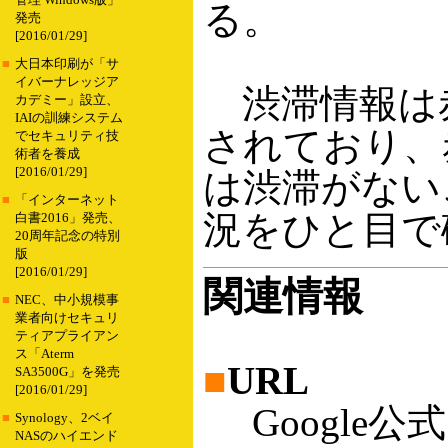
管理 Windows版」
る。
発売
[2016/01/29]
■
大日本印刷が「サ
イバーナレッジア
渋滞情報は
カデミー」設立、
IAIの訓練システム
されており、
でセキュリティ技
術者を養成
[2016/01/29]
は渋滞がない
■
「インターネット
況をひと目で
白書2016」発売、
20周年記念の特別
版
[2016/01/29]
関連情報
■
NEC、中小規模事
業者向けセキュリ
ティアプライアン
ス「Aterm
■
URL
SA3500G」を発売
[2016/01/29]
Google
■
Synology、2ベイ
NASのハイエンド