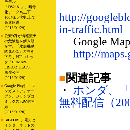
モデル
「DS216+」、暗号
化データも上下
http://googleb
100MB／秒以上で
高速転送
in-traffic.html
[2016/01/29]
■
公安9課が情報流出
Google M
の危険性を解き明
かす、「攻殻機動
http://maps
隊 S.A.C.」の描き
下ろしPDFコミッ
ク「HUMAN-
ERROR TRAPS」
無償公開
■
関連記事
[2016/01/29]
■
Google Playに「マ
・
ホンダ、「G
ンガストア」オー
プン、ジャンプコ
無料配信（2006
ミックスも配信開
始
[2016/01/28]
■
BIGLOBE、電力と
インターネットの