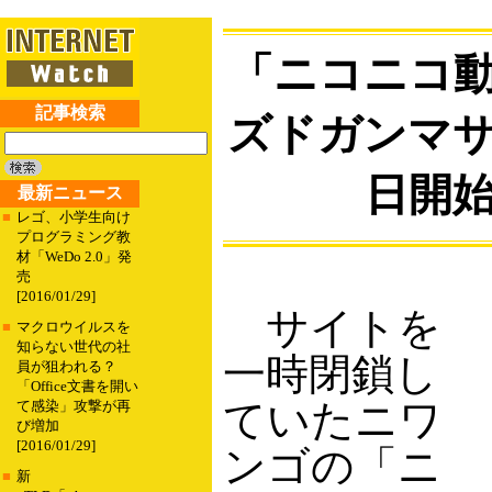
「ニコニコ
記事検索
ズドガンマ
日開
最新ニュース
■
レゴ、小学生向け
プログラミング教
材「WeDo 2.0」発
売
[2016/01/29]
サイトを
■
マクロウイルスを
知らない世代の社
一時閉鎖し
員が狙われる？
「Office文書を開い
ていたニワ
て感染」攻撃が再
び増加
[2016/01/29]
ンゴの「ニ
■
新