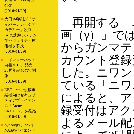
管理 Windows版」
発売
[2016/01/29]
再開する「
■
大日本印刷が「サ
イバーナレッジア
カデミー」設立、
画（γ）」で
IAIの訓練システム
でセキュリティ技
からガンマテ
術者を養成
[2016/01/29]
カウント登録
■
「インターネット
白書2016」発売、
した。ニワン
20周年記念の特別
版
ている「ニワ
[2016/01/29]
■
NEC、中小規模事
によると、ア
業者向けセキュリ
ティアプライアン
ス「Aterm
録受付はアク
SA3500G」を発売
[2016/01/29]
よるメール配
■
Synology、2ベイ
NASのハイエンド