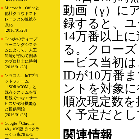
動画（γ）に
■
Microsoft、Officeと
他社クラウドスト
録すると、ユ
レージとの連携を
強化
[2016/01/28]
14万番以上
■
Googleのディープ
ラーニングシステ
る。クローズ
ムによって、人工
知能が初めて囲碁
ービス当初は
のプロ棋士に勝利
[2016/01/28]
IDが10万番
■
ソラコム、IoTプラ
ットフォーム
ントを対象に
「SORACOM」と
既存システムを専
順次現定数を
用線でつなぐサー
ビスや認証機能な
ど提供開始
く予定だとし
[2016/01/28]
■
Google「Chrome
48」iOS版ではクラ
関連情報
ッシュ率70％低