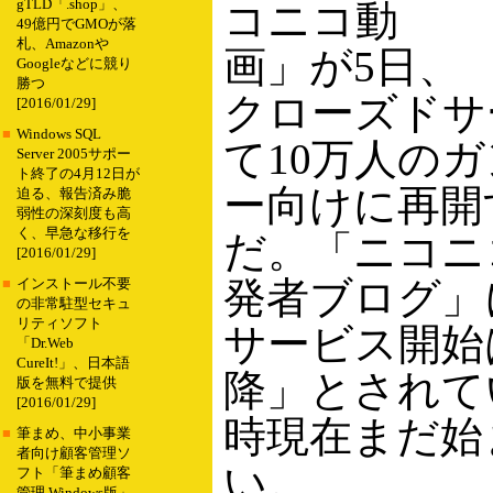
gTLD「.shop」、
コニコ動
49億円でGMOが落
札、Amazonや
画」が5日、
Googleなどに競り
勝つ
クローズドサ
[2016/01/29]
■
Windows SQL
て10万人の
Server 2005サポー
ト終了の4月12日が
ー向けに再開
迫る、報告済み脆
弱性の深刻度も高
く、早急な移行を
だ。「ニコニ
[2016/01/29]
発者ブログ」
■
インストール不要
の非常駐型セキュ
リティソフト
サービス開始
「Dr.Web
CureIt!」、日本語
降」とされて
版を無料で提供
[2016/01/29]
時現在まだ始
■
筆まめ、中小事業
者向け顧客管理ソ
い。
フト「筆まめ顧客