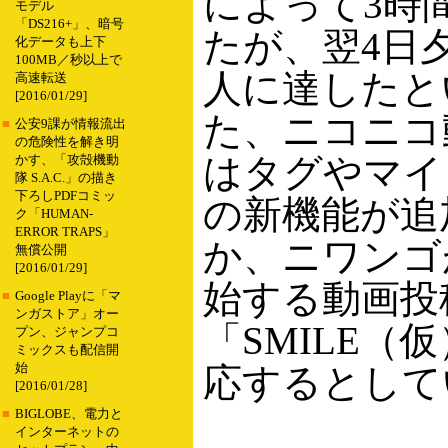
によって3時
モデル
「DS216+」、暗号
たが、翌4日夕
化データも上下
100MB／秒以上で
人に達したと
高速転送
[2016/01/29]
た、ニコニコ
■
公安9課が情報流出
の危険性を解き明
はタグやマイ
かす、「攻殻機動
隊 S.A.C.」の描き
下ろしPDFコミッ
の新機能が追
ク「HUMAN-
ERROR TRAPS」
か、ニワンゴ
無償公開
[2016/01/29]
始する動画投
■
Google Playに「マ
ンガストア」オー
「SMILE（
プン、ジャンプコ
ミックスも配信開
始
応するとして
[2016/01/28]
■
BIGLOBE、電力と
インターネットの