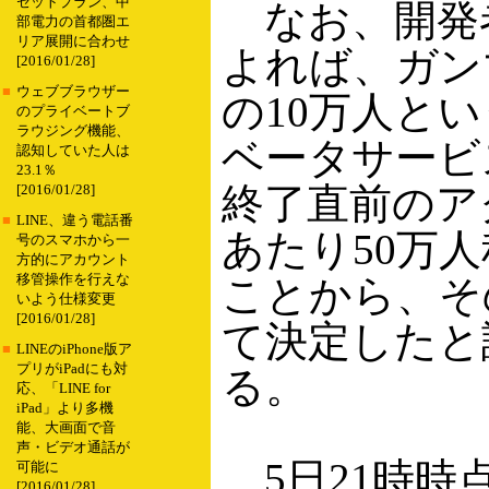
セットプラン、中
なお、開発
部電力の首都圏エ
リア展開に合わせ
よれば、ガン
[2016/01/28]
■
ウェブブラウザー
の10万人と
のプライベートブ
ラウジング機能、
ベータサービ
認知していた人は
23.1％
終了直前のア
[2016/01/28]
■
LINE、違う電話番
あたり50万
号のスマホから一
方的にアカウント
移管操作を行えな
ことから、そ
いよう仕様変更
[2016/01/28]
て決定したと
■
LINEのiPhone版ア
プリがiPadにも対
る。
応、「LINE for
iPad」より多機
能、大画面で音
声・ビデオ通話が
5日21時時
可能に
[2016/01/28]