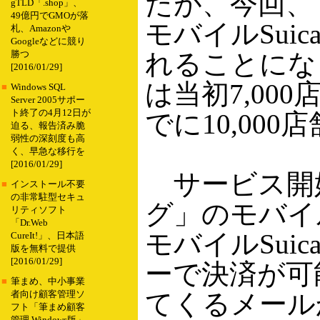
たが、今回、「
gTLD「.shop」、
49億円でGMOが落
モバイルSui
札、Amazonや
Googleなどに競り
れることになっ
勝つ
[2016/01/29]
は当初7,00
■
Windows SQL
Server 2005サポー
ト終了の4月12日が
でに10,00
迫る、報告済み脆
弱性の深刻度も高
く、早急な移行を
[2016/01/29]
サービス開始
■
インストール不要
の非常駐型セキュ
グ」のモバイル
リティソフト
「Dr.Web
モバイルSui
CureIt!」、日本語
版を無料で提供
[2016/01/29]
ーで決済が可
■
筆まめ、中小事業
てくるメール
者向け顧客管理ソ
フト「筆まめ顧客