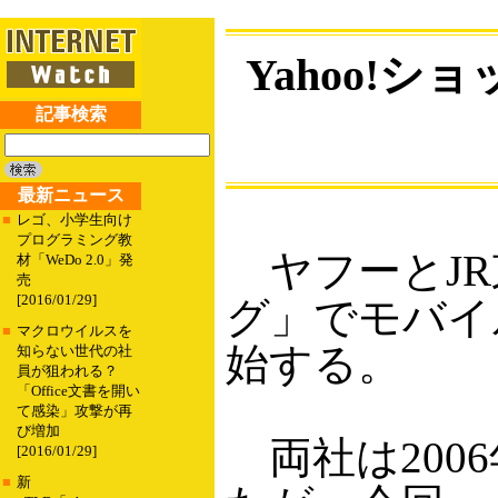
Yahoo!シ
記事検索
最新ニュース
■
レゴ、小学生向け
プログラミング教
ヤフーとJR東
材「WeDo 2.0」発
売
[2016/01/29]
グ」でモバイル
■
マクロウイルスを
始する。
知らない世代の社
員が狙われる？
「Office文書を開い
て感染」攻撃が再
び増加
両社は200
[2016/01/29]
■
新