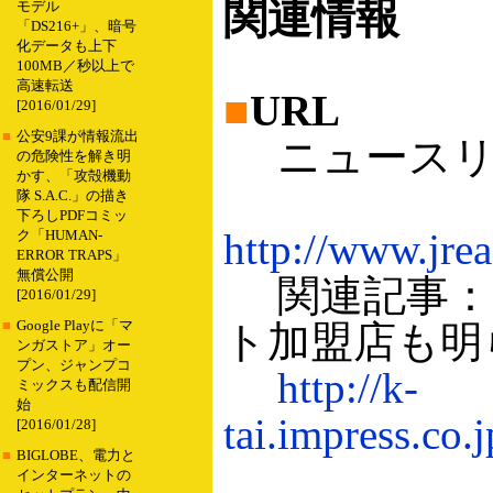
関連情報
モデル
「DS216+」、暗号
化データも上下
100MB／秒以上で
高速転送
■
URL
[2016/01/29]
■
公安9課が情報流出
ニュースリリ
の危険性を解き明
かす、「攻殻機動
隊 S.A.C.」の描き
下ろしPDFコミッ
http://www.jre
ク「HUMAN-
ERROR TRAPS」
無償公開
関連記事：モ
[2016/01/29]
■
Google Playに「マ
ト加盟店も明ら
ンガストア」オー
プン、ジャンプコ
http://k-
ミックスも配信開
始
tai.impress.co.
[2016/01/28]
■
BIGLOBE、電力と
インターネットの