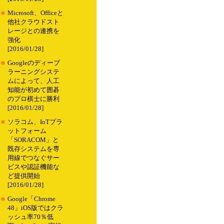
■
Microsoft、Officeと
他社クラウドスト
レージとの連携を
強化
[2016/01/28]
■
Googleのディープ
ラーニングシステ
ムによって、人工
知能が初めて囲碁
のプロ棋士に勝利
[2016/01/28]
■
ソラコム、IoTプラ
ットフォーム
「SORACOM」と
既存システムを専
用線でつなぐサー
ビスや認証機能な
ど提供開始
[2016/01/28]
■
Google「Chrome
48」iOS版ではクラ
ッシュ率70％低