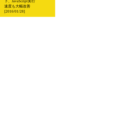
下、JavaScript実行
速度も大幅改善
[2016/01/28]