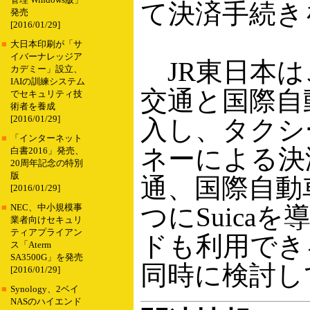
管理 Windows版」
て決済手続き
発売
[2016/01/29]
■
大日本印刷が「サ
イバーナレッジア
JR東日本は
カデミー」設立、
IAIの訓練システム
交通と国際自動
でセキュリティ技
術者を養成
[2016/01/29]
入し、タクシー
■
「インターネット
ネーによる決
白書2016」発売、
20周年記念の特別
版
通、国際自動車
[2016/01/29]
つにSuica
■
NEC、中小規模事
業者向けセキュリ
ティアプライアン
ドも利用でき
ス「Aterm
SA3500G」を発売
同時に検討し
[2016/01/29]
■
Synology、2ベイ
NASのハイエンド