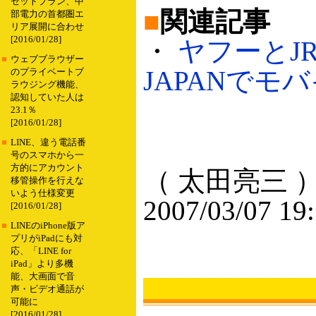
セットプラン、中
■
関連記事
部電力の首都圏エ
リア展開に合わせ
[2016/01/28]
・
ヤフーとJR
■
ウェブブラウザー
JAPANでモバイ
のプライベートブ
ラウジング機能、
認知していた人は
23.1％
[2016/01/28]
■
LINE、違う電話番
号のスマホから一
方的にアカウント
（ 太田亮三 
移管操作を行えな
いよう仕様変更
2007/03/07 19
[2016/01/28]
■
LINEのiPhone版ア
プリがiPadにも対
応、「LINE for
iPad」より多機
能、大画面で音
声・ビデオ通話が
可能に
[2016/01/28]