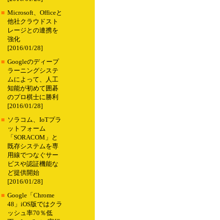
■
Microsoft、Officeと
他社クラウドスト
レージとの連携を
強化
[2016/01/28]
■
Googleのディープ
ラーニングシステ
ムによって、人工
知能が初めて囲碁
のプロ棋士に勝利
[2016/01/28]
■
ソラコム、IoTプラ
ットフォーム
「SORACOM」と
既存システムを専
用線でつなぐサー
ビスや認証機能な
ど提供開始
[2016/01/28]
■
Google「Chrome
48」iOS版ではクラ
ッシュ率70％低