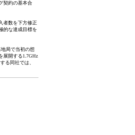
グ契約の基本合
入者数を下方修正
極的な達成目標を
基地局で当初の想
開する1.7GHz
入する同社では、