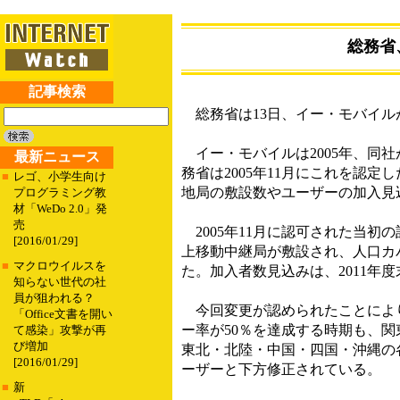
総務省
記事検索
総務省は13日、イー・モバイル
イー・モバイルは2005年、同社
最新ニュース
務省は2005年11月にこれを認
■
レゴ、小学生向け
地局の敷設数やユーザーの加入見
プログラミング教
材「WeDo 2.0」発
売
2005年11月に認可された当初の計
[2016/01/29]
上移動中継局が敷設され、人口カバ
■
マクロウイルスを
た。加入者数見込みは、2011年度
知らない世代の社
員が狙われる？
今回変更が認められたことにより、2
「Office文書を開い
ー率が50％を達成する時期も、関
て感染」攻撃が再
び増加
東北・北陸・中国・四国・沖縄の各
[2016/01/29]
ーザーと下方修正されている。
■
新