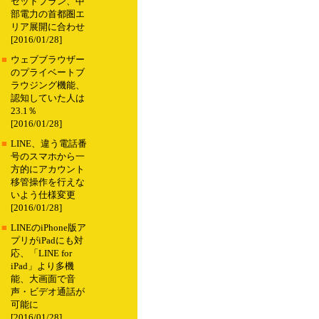
セットプラン、中
部電力の首都圏エ
リア展開に合わせ
[2016/01/28]
■
ウェブブラウザー
のプライベートブ
ラウジング機能、
認知していた人は
23.1％
[2016/01/28]
■
LINE、違う電話番
号のスマホから一
方的にアカウント
移管操作を行えな
いよう仕様変更
[2016/01/28]
■
LINEのiPhone版ア
プリがiPadにも対
応、「LINE for
iPad」より多機
能、大画面で音
声・ビデオ通話が
可能に
[2016/01/28]