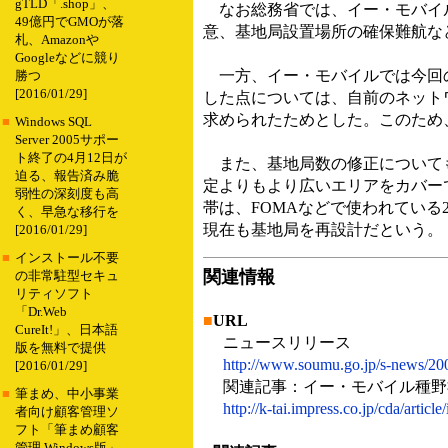
gTLD「.shop」、
なお総務省では、イー・モバイル
49億円でGMOが落
意、基地局設置場所の確保難航な
札、Amazonや
Googleなどに競り
一方、イー・モバイルでは今回の
勝つ
[2016/01/29]
した点については、自前のネット
求められたためとした。このため
■
Windows SQL
Server 2005サポー
ト終了の4月12日が
また、基地局数の修正についても
迫る、報告済み脆
定よりもより広いエリアをカバーで
弱性の深刻度も高
帯は、FOMAなどで使われている
く、早急な移行を
現在も基地局を再設計だという。
[2016/01/29]
■
インストール不要
関連情報
の非常駐型セキュ
リティソフト
「Dr.Web
■
URL
CureIt!」、日本語
ニュースリリース
版を無料で提供
http://www.soumu.go.jp/s-news/20
[2016/01/29]
関連記事：イー・モバイル種野社長に
■
筆まめ、中小事業
http://k-tai.impress.co.jp/cda/articl
者向け顧客管理ソ
フト「筆まめ顧客