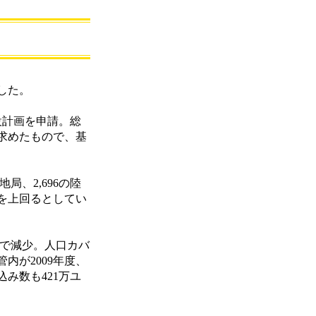
した。
設計画を申請。総
を求めたもので、基
局、2,696の陸
％を上回るとしてい
まで減少。人口カバ
内が2009年度、
み数も421万ユ