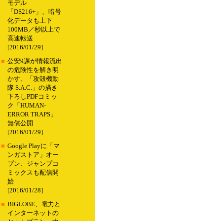
モデル
「DS216+」、暗号
化データも上下
100MB／秒以上で
高速転送
[2016/01/29]
■
公安9課が情報流出
の危険性を解き明
かす、「攻殻機動
隊 S.A.C.」の描き
下ろしPDFコミッ
ク「HUMAN-
ERROR TRAPS」
無償公開
[2016/01/29]
■
Google Playに「マ
ンガストア」オー
プン、ジャンプコ
ミックスも配信開
始
[2016/01/28]
■
BIGLOBE、電力と
インターネットの