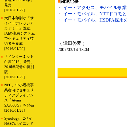
管理 Windows版」
■
関連記事
発売
・
イー・アクセス、モバイル事業に関
[2016/01/29]
・
イー・モバイル、NTTドコモと音
■
大日本印刷が「サ
・
イー・モバイル、HSDPA採用のデ
イバーナレッジア
カデミー」設立、
IAIの訓練システム
でセキュリティ技
（ 津田啓夢 ）
術者を養成
[2016/01/29]
2007/03/14 18:04
■
「インターネット
白書2016」発売、
20周年記念の特別
版
[2016/01/29]
■
NEC、中小規模事
業者向けセキュリ
ティアプライアン
ス「Aterm
SA3500G」を発売
[2016/01/29]
■
Synology、2ベイ
NASのハイエンド