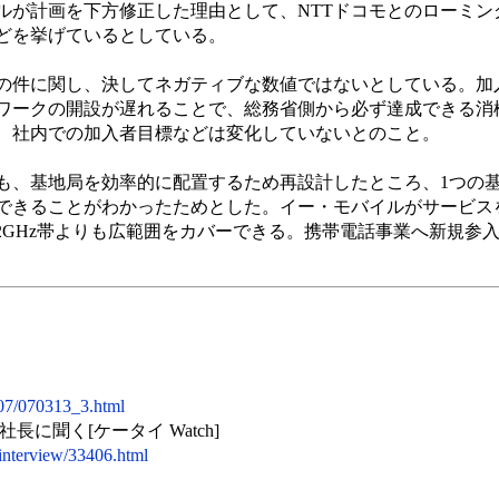
が計画を下方修正した理由として、NTTドコモとのローミン
どを挙げているとしている。
件に関し、決してネガティブな数値ではないとしている。加
ワークの開設が遅れることで、総務省側から必ず達成できる消
、社内での加入者目標などは変化していないとのこと。
、基地局を効率的に配置するため再設計したところ、1つの
きることがわかったためとした。イー・モバイルがサービスを展
2GHz帯よりも広範囲をカバーできる。携帯電話事業へ新規参
07/070313_3.html
聞く[ケータイ Watch]
e/interview/33406.html