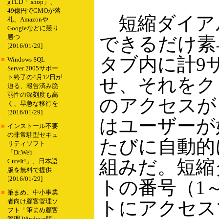
gTLD「.shop」、
49億円でGMOが落
短縮ダイアル
札、Amazonや
Googleなどに競り
できるだけ素
勝つ
[2016/01/29]
タブ内に計9
■
Windows SQL
Server 2005サポー
ト終了の4月12日が
せ、それをク
迫る、報告済み脆
弱性の深刻度も高
のアクセスが
く、早急な移行を
[2016/01/29]
はユーザーが
■
インストール不要
の非常駐型セキュ
たびに自動的
リティソフト
「Dr.Web
組みだ。短縮
CureIt!」、日本語
版を無料で提供
[2016/01/29]
トの番号（1
■
筆まめ、中小事業
トにアクセス
者向け顧客管理ソ
フト「筆まめ顧客