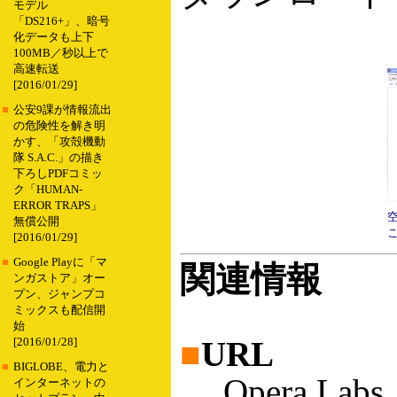
モデル
「DS216+」、暗号
化データも上下
100MB／秒以上で
高速転送
[2016/01/29]
■
公安9課が情報流出
の危険性を解き明
かす、「攻殻機動
隊 S.A.C.」の描き
下ろしPDFコミッ
ク「HUMAN-
ERROR TRAPS」
無償公開
[2016/01/29]
■
Google Playに「マ
関連情報
ンガストア」オー
プン、ジャンプコ
ミックスも配信開
始
■
URL
[2016/01/28]
■
BIGLOBE、電力と
Opera La
インターネットの