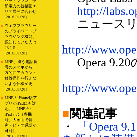
セットプラン、中
部電力の首都圏エ
http://labs.
リア展開に合わせ
[2016/01/28]
ニュースリ
■
ウェブブラウザー
のプライベートブ
ラウジング機能、
認知していた人は
http://www.ope
23.1％
[2016/01/28]
Opera 9.
■
LINE、違う電話番
号のスマホから一
方的にアカウント
移管操作を行えな
http://www.op
いよう仕様変更
[2016/01/28]
■
LINEのiPhone版ア
プリがiPadにも対
応、「LINE for
■
関連記事
iPad」より多機
能、大画面で音
・
「Opera
声・ビデオ通話が
可能に
[2016/01/28]