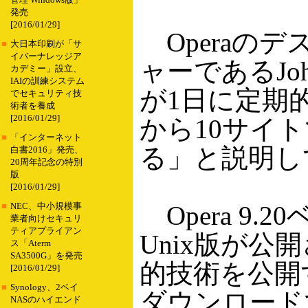
管理 Windows版」
発売
[2016/01/29]
Operaの
■
大日本印刷が「サ
イバーナレッジア
ャーであるJoha
カデミー」設立、
IAIの訓練システム
が1日に定期
でセキュリティ技
術者を養成
[2016/01/29]
から10サイ
■
「インターネット
る」と説明し
白書2016」発売、
20周年記念の特別
版
[2016/01/29]
Opera 9.2
■
NEC、中小規模事
業者向けセキュリ
ティアプライアン
Unix版が公
ス「Aterm
SA3500G」を発売
的技術を公開す
[2016/01/29]
■
Synology、2ベイ
ダウンロード
NASのハイエンド