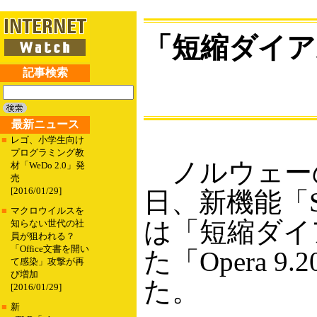
「短縮ダイアル
記事検索
最新ニュース
■
レゴ、小学生向け
プログラミング教
ノルウェーのOpe
材「WeDo 2.0」発
売
[2016/01/29]
日、新機能「Sp
■
マクロウイルスを
は「短縮ダイ
知らない世代の社
員が狙われる？
「Office文書を開い
た「Opera 
て感染」攻撃が再
び増加
た。
[2016/01/29]
■
新