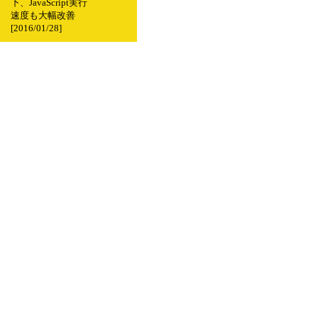
下、JavaScript実行
速度も大幅改善
[2016/01/28]