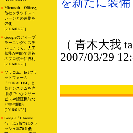
を新たに装備（2
■
Microsoft、Officeと
他社クラウドスト
レージとの連携を
強化
[2016/01/28]
■
Googleのディープ
（ 青木大我 taig
ラーニングシステ
ムによって、人工
2007/03/29 12
知能が初めて囲碁
のプロ棋士に勝利
[2016/01/28]
■
ソラコム、IoTプラ
ットフォーム
「SORACOM」と
既存システムを専
用線でつなぐサー
ビスや認証機能な
ど提供開始
[2016/01/28]
■
Google「Chrome
48」iOS版ではクラ
ッシュ率70％低