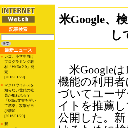
米Googl
記事検索
し
最新ニュース
■
レゴ、小学生向け
プログラミング教
米Google
材「WeDo 2.0」発
売
[2016/01/29]
機能の利用者
■
マクロウイルスを
づいてユーザ
知らない世代の社
員が狙われる？
「Office文書を開い
イトを推薦し
て感染」攻撃が再
び増加
公開した。新
[2016/01/29]
■
新