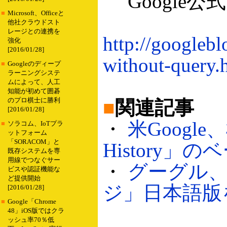
Google
■
Microsoft、Officeと
他社クラウドスト
レージとの連携を
http://googleb
強化
[2016/01/28]
without-query.
■
Googleのディープ
ラーニングシステ
ムによって、人工
知能が初めて囲碁
のプロ棋士に勝利
■
関連記事
[2016/01/28]
・
米Google
■
ソラコム、IoTプラ
ットフォーム
「SORACOM」と
History」の
既存システムを専
用線でつなぐサー
・
グーグル、
ビスや認証機能な
ど提供開始
ジ」日本語版を開
[2016/01/28]
■
Google「Chrome
48」iOS版ではクラ
ッシュ率70％低