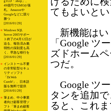
けるために検
gTLD「.shop」、
49億円でGMOが落
てもよいとい
札、Amazonや
Googleなどに競り
勝つ
[2016/01/29]
新機能はい
■
Windows SQL
Server 2005サポー
ト終了の4月12日が
「Google 
迫る、報告済み脆
弱性の深刻度も高
ズドホームペー
く、早急な移行を
[2016/01/29]
つだ。
■
インストール不要
の非常駐型セキュ
リティソフト
「Dr.Web
Google 
CureIt!」、日本語
版を無料で提供
[2016/01/29]
タンを追加で
■
筆まめ、中小事業
ると、これま
者向け顧客管理ソ
フト「筆まめ顧客