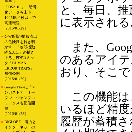
モデル
と、毎日、推
「DS216+」、暗号
化データも上下
100MB／秒以上で
に表示される
高速転送
[2016/01/29]
■
公安9課が情報流出
の危険性を解き明
また、Goog
かす、「攻殻機動
隊 S.A.C.」の描き
のあるアイテ
下ろしPDFコミッ
ク「HUMAN-
おり、そこで
ERROR TRAPS」
無償公開
[2016/01/29]
■
Google Playに「マ
この機能は
ンガストア」オー
プン、ジャンプコ
ミックスも配信開
いるほど精度
始
[2016/01/28]
履歴が蓄積さ
■
BIGLOBE、電力と
インターネットの