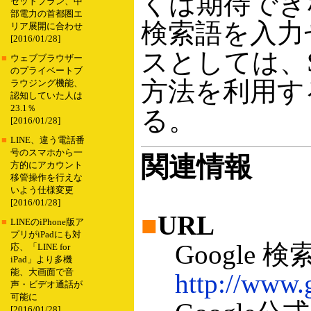
くは期待でき
セットプラン、中
部電力の首都圏エ
検索語を入力
リア展開に合わせ
[2016/01/28]
スとしては、S
■
ウェブブラウザー
のプライベートブ
方法を利用す
ラウジング機能、
認知していた人は
23.1％
る。
[2016/01/28]
■
LINE、違う電話番
号のスマホから一
関連情報
方的にアカウント
移管操作を行えな
いよう仕様変更
[2016/01/28]
■
URL
■
LINEのiPhone版ア
プリがiPadにも対
Google 検
応、「LINE for
iPad」より多機
能、大画面で音
http://www.g
声・ビデオ通話が
可能に
[2016/01/28]