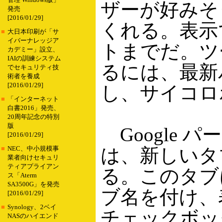
管理 Windows版」
ザーが好みそ
発売
[2016/01/29]
くれる。表示
■
大日本印刷が「サ
イバーナレッジア
トまでだ。ツ
カデミー」設立、
IAIの訓練システム
るには、最新
でセキュリティ技
術者を養成
[2016/01/29]
し、サイコロ
■
「インターネット
白書2016」発売、
20周年記念の特別
版
Google 
[2016/01/29]
は、新しいタ
■
NEC、中小規模事
業者向けセキュリ
ティアプライアン
る。このタブに「
ス「Aterm
SA3500G」を発売
ブ名を付け、表示さ
[2016/01/29]
■
Synology、2ベイ
チェックボッ
NASのハイエンド