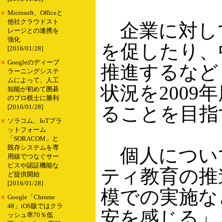
■
Microsoft、Officeと
他社クラウドスト
企業に対し
レージとの連携を
強化
を促したり、
[2016/01/28]
■
Googleのディープ
推進するなど
ラーニングシステ
ムによって、人工
状況を200
知能が初めて囲碁
のプロ棋士に勝利
ることを目指
[2016/01/28]
■
ソラコム、IoTプラ
ットフォーム
「SORACOM」と
既存システムを専
個人につい
用線でつなぐサー
ビスや認証機能な
ティ教育の推
ど提供開始
[2016/01/28]
模での実施な
■
Google「Chrome
48」iOS版ではクラ
安を感じる」
ッシュ率70％低