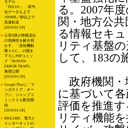
モデル
る。2007
「DS216+」、暗号
化データも上下
100MB／秒以上で
関・地方公共
高速転送
[2016/01/29]
る情報セキュ
■
公安9課が情報流出
の危険性を解き明
リティ基盤の
かす、「攻殻機動
隊 S.A.C.」の描き
して、183
下ろしPDFコミッ
ク「HUMAN-
ERROR TRAPS」
無償公開
[2016/01/29]
政府機関・
■
Google Playに「マ
に基づいて各
ンガストア」オー
プン、ジャンプコ
ミックスも配信開
評価を推進す
始
[2016/01/28]
リティ機能を
■
BIGLOBE、電力と
インターネットの