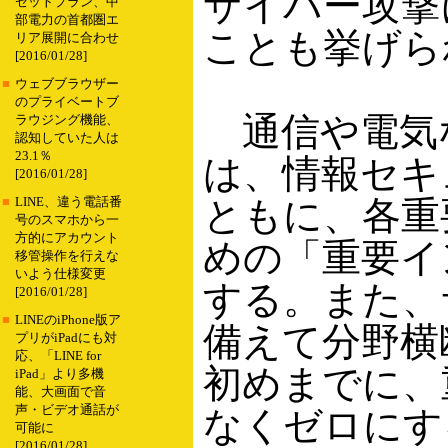
サイバー攻撃
セットプラン、中
部電力の首都圏エ
ことも挙げら
リア展開に合わせ
[2016/01/28]
■
ウェブブラウザー
のプライベートブ
通信や電気
ラウジング機能、
認知していた人は
23.1％
は、情報セキ
[2016/01/28]
ともに、各重
■
LINE、違う電話番
号のスマホから一
方的にアカウント
めの「重要イ
移管操作を行えな
いよう仕様変更
する。また、
[2016/01/28]
■
LINEのiPhone版ア
備えて分野横
プリがiPadにも対
応、「LINE for
初めまでに、
iPad」より多機
能、大画面で音
声・ビデオ通話が
なくゼロにす
可能に
[2016/01/28]