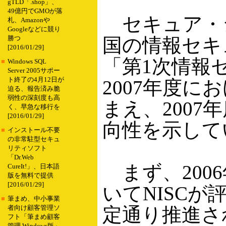
gTLD「.shop」、
49億円でGMOが落
セキュア・ジャ
札、Amazonや
Googleなどに競り
国の情報セキ
勝つ
[2016/01/29]
「第1次情報
■
Windows SQL
Server 2005サポー
ト終了の4月12日が
2007年度に
迫る、報告済み脆
弱性の深刻度も高
まえ、2007
く、早急な移行を
[2016/01/29]
向性を示して
■
インストール不要
の非常駐型セキュ
リティソフト
「Dr.Web
まず、200
CureIt!」、日本語
版を無料で提供
[2016/01/29]
いてNISCが
■
筆まめ、中小事業
定通り推進さ
者向け顧客管理ソ
フト「筆まめ顧客