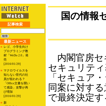
国の情報
記事検索
最新ニュース
■
レゴ、小学生向け
プログラミング教
内閣官房セキ
材「WeDo 2.0」発
売
[2016/01/29]
セキュリティ
■
マクロウイルスを
「セキュア・ジ
知らない世代の社
員が狙われる？
「Office文書を開い
同案に対する
て感染」攻撃が再
び増加
で最終決定す
[2016/01/29]
■
新