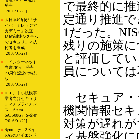
管理 Windows版」
で最終的に推
発売
[2016/01/29]
定通り推進で
■
大日本印刷が「サ
イバーナレッジア
1だった。N
カデミー」設立、
IAIの訓練システム
残りの施策に
でセキュリティ技
術者を養成
[2016/01/29]
と評価してい
■
「インターネット
員については
白書2016」発売、
20周年記念の特別
版
[2016/01/29]
セキュア・ジ
■
NEC、中小規模事
業者向けセキュリ
ティアプライアン
機関情報セキ
ス「Aterm
SA3500G」を発売
対策が遅れが
[2016/01/29]
■
Synology、2ベイ
ィ基盤強化に
NASのハイエンド