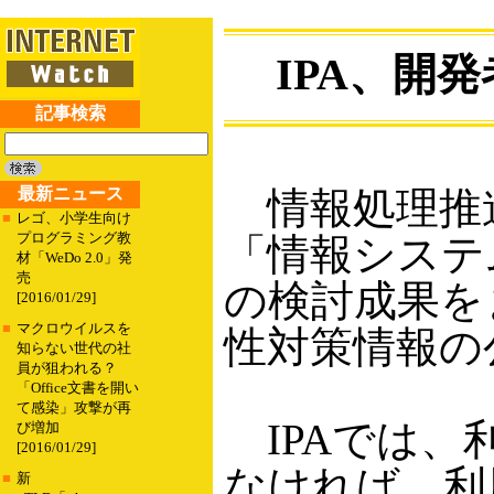
IPA、開
記事検索
最新ニュース
情報処理推進機
■
レゴ、小学生向け
プログラミング教
「情報システ
材「WeDo 2.0」発
売
の検討成果を
[2016/01/29]
■
マクロウイルスを
性対策情報の
知らない世代の社
員が狙われる？
「Office文書を開い
て感染」攻撃が再
IPAでは、
び増加
[2016/01/29]
なければ、利
■
新