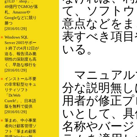
gTLD「.shop」、
て、ソフトウ
49億円でGMOが落
札、Amazonや
Googleなどに競り
意点などをま
勝つ
[2016/01/29]
表すべき項目
■
Windows SQL
Server 2005サポー
いる。
ト終了の4月12日が
迫る、報告済み脆
弱性の深刻度も高
く、早急な移行を
[2016/01/29]
マニュアル
■
インストール不要
分な説明無し
の非常駐型セキュ
リティソフト
「Dr.Web
用者が修正プ
CureIt!」、日本語
版を無料で提供
いとして、具
[2016/01/29]
■
筆まめ、中小事業
名称やバージ
者向け顧客管理ソ
フト「筆まめ顧客