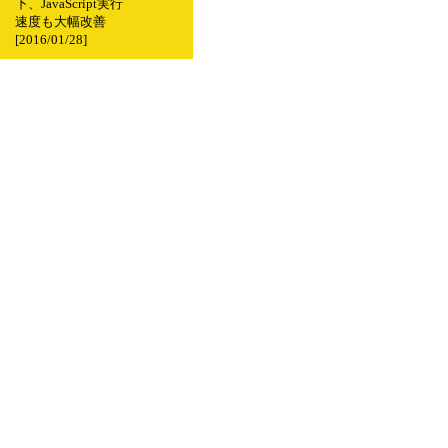
下、JavaScript実行
速度も大幅改善
[2016/01/28]