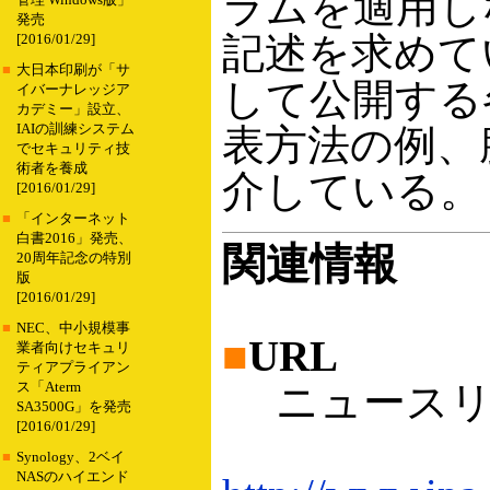
ラムを適用し
管理 Windows版」
発売
記述を求めて
[2016/01/29]
■
大日本印刷が「サ
して公開する
イバーナレッジア
カデミー」設立、
IAIの訓練システム
表方法の例、
でセキュリティ技
術者を養成
介している。
[2016/01/29]
■
「インターネット
白書2016」発売、
関連情報
20周年記念の特別
版
[2016/01/29]
■
NEC、中小規模事
■
URL
業者向けセキュリ
ティアプライアン
ニュースリ
ス「Aterm
SA3500G」を発売
[2016/01/29]
■
Synology、2ベイ
NASのハイエンド