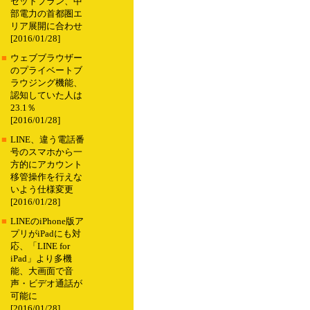
セットプラン、中
部電力の首都圏エ
リア展開に合わせ
[2016/01/28]
■
ウェブブラウザー
のプライベートブ
ラウジング機能、
認知していた人は
23.1％
[2016/01/28]
■
LINE、違う電話番
号のスマホから一
方的にアカウント
移管操作を行えな
いよう仕様変更
[2016/01/28]
■
LINEのiPhone版ア
プリがiPadにも対
応、「LINE for
iPad」より多機
能、大画面で音
声・ビデオ通話が
可能に
[2016/01/28]