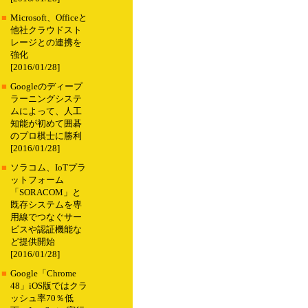
■
Microsoft、Officeと
他社クラウドスト
レージとの連携を
強化
[2016/01/28]
■
Googleのディープ
ラーニングシステ
ムによって、人工
知能が初めて囲碁
のプロ棋士に勝利
[2016/01/28]
■
ソラコム、IoTプラ
ットフォーム
「SORACOM」と
既存システムを専
用線でつなぐサー
ビスや認証機能な
ど提供開始
[2016/01/28]
■
Google「Chrome
48」iOS版ではクラ
ッシュ率70％低