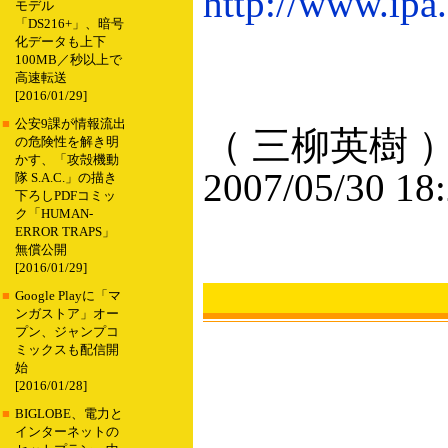
http://www.ipa.
モデル
「DS216+」、暗号
化データも上下
100MB／秒以上で
高速転送
[2016/01/29]
■
公安9課が情報流出
（ 三柳英樹 
の危険性を解き明
かす、「攻殻機動
2007/05/30 18
隊 S.A.C.」の描き
下ろしPDFコミッ
ク「HUMAN-
ERROR TRAPS」
無償公開
[2016/01/29]
■
Google Playに「マ
ンガストア」オー
プン、ジャンプコ
ミックスも配信開
始
[2016/01/28]
■
BIGLOBE、電力と
インターネットの