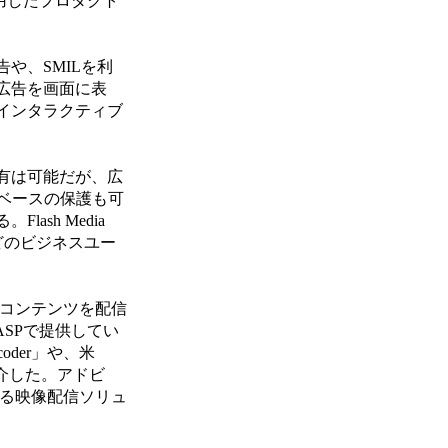
用したプロダクト
や、SMILを利
広告を画面に表
インタラクティブ
有は可能だが、広
ベースの保護も可
sh Media
どのビジネスユー
V形式のコンテンツを配信
SPで提供してい
oder」や、米
を紹介した。アドビ
よる映像配信ソリュ