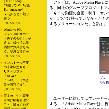
gTLD「.shop」、
アドビは、Adobe Media Pl
49億円でGMOが落
る。同社のグループプロダクトマ
札、Amazonや
「今まで動画の企画・制作・オン
Googleなどに競り
が、1つだけ持っていなかったもの
勝つ
[2016/01/29]
するソリューションだ」と話す。
■
Windows SQL
Server 2005サポー
ト終了の4月12日が
迫る、報告済み脆
弱性の深刻度も高
く、早急な移行を
[2016/01/29]
■
インストール不要
の非常駐型セキュ
リティソフト
「Dr.Web
プレー
CureIt!」、日本語
ルな構
版を無料で提供
[2016/01/29]
■
筆まめ、中小事業
ユーザーに対してはプレーヤーと
者向け顧客管理ソ
する。「Adobe Media Pl
フト「筆まめ顧客