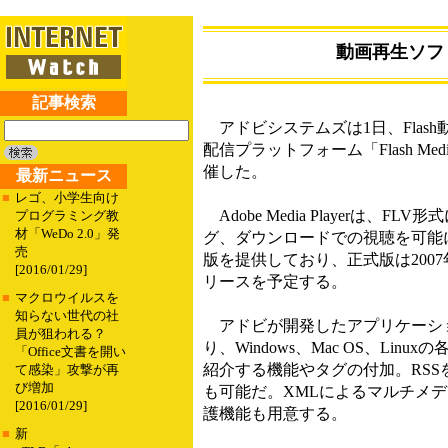
動画再生ソフト「
記事検索
アドビシステムズは1日、Flash動画再
配信プラットフォーム「Flash Me
催した。
最新ニュース
■
レゴ、小学生向け
Adobe Media Playerは
プログラミング教
材「WeDo 2.0」発
グ、ダウンロードでの視聴を可能
売
版を提供しており、正式版は2007
[2016/01/29]
リースを予定する。
■
マクロウイルスを
知らない世代の社
アドビが開発したアプリケーション
員が狙われる？
り、Windows、Mac OS、Li
「Office文書を開い
紹介する機能やタグの付加。RS
て感染」攻撃が再
び増加
も可能だ。XMLによるマルチメデ
[2016/01/29]
護機能も用意する。
■
新