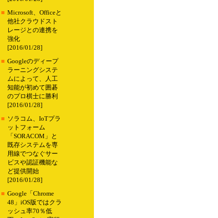
■
Microsoft、Officeと
他社クラウドスト
レージとの連携を
強化
[2016/01/28]
■
Googleのディープ
ラーニングシステ
ムによって、人工
知能が初めて囲碁
のプロ棋士に勝利
[2016/01/28]
■
ソラコム、IoTプラ
ットフォーム
「SORACOM」と
既存システムを専
用線でつなぐサー
ビスや認証機能な
ど提供開始
[2016/01/28]
■
Google「Chrome
48」iOS版ではクラ
ッシュ率70％低