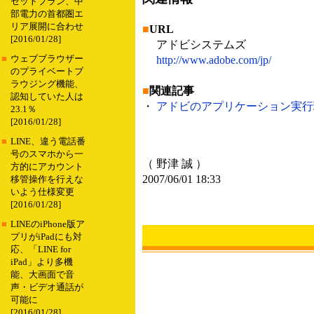
セットプラン、中
部電力の首都圏エ
リア展開に合わせ
■
URL
[2016/01/28]
アドビシステムズ
■
ウェブブラウザー
http://www.adobe.com/jp/
のプライベートブ
ラウジング機能、
■
関連記事
認知していた人は
・
アドビのアプリケーション実行環境「A
23.1％
[2016/01/28]
■
LINE、違う電話番
号のスマホから一
（ 野津 誠 ）
方的にアカウント
2007/06/01 18:33
移管操作を行えな
いよう仕様変更
[2016/01/28]
■
LINEのiPhone版ア
プリがiPadにも対
応、「LINE for
iPad」より多機
能、大画面で音
声・ビデオ通話が
可能に
[2016/01/28]