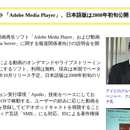
Adobe Media Player」、日本語版は2008年初旬公開
生ソフト「Adobe Media Player」および動画
dia Server」に関する報道関係者向けの説明会を開
、FLV形式による動画のオンデマンドやライブストリーミン
にするソフト。利用は無料。現在は米国でベータ
年10月リリース予定。日本語版は2008年初旬のリ
アドビのグル
実行環境「Apollo」技術をベースにしてお
ージャー、ク
nuxの各OSで稼動する。ユーザーの好みに応じた動画を
チ氏
Sを登録してビデオポッドキャストを視聴すること
ィア言語「SMIL」にも対応。IDによる著作権保