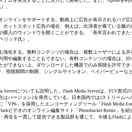
テムを実現することに注力して開発した。また、Apolloを利
氏）。
ンラインをサポートする。動画上に広告が表示されるバグ広告
。ホットスポット広告の場合、例えば、出演者が着ている服の
や購入のウィンドウを開くことができる。「長年言われてきた
ーベリッチ氏）。
強化する。無料コンテンツの場合は、複数ユーザーによる共
利用や編集することもできない。有料コンテンツの場合は、ID
できない上、ダウンロードした機器でのみ視聴を許可できる。Fla
ことで、視聴期間の制限、シングルサインオン、ペイパービューな
 Serverについても説明した。Flash Media Serverは、FL
在はバージョン2を発売している。日本国内ではJストリームへA
P6」を採用したエンコーディングツール「Flash Media Enc
るFlashビデオのオンライン編集サイト「Photobucket Remix」
作・再生を一貫して提供できる製品群を通じて、今後もFlashに