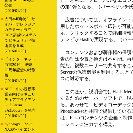
と、さらに、グローバルなエコシス
管理 Windows版」
発売
の第1弾となる」（バーベリッチ
[2016/01/29]
■
大日本印刷が「サ
広告については、オフライン・オ
イバーナレッジア
用したホットスポット広告が可能
カデミー」設立、
示、クリックすることで詳細情報
IAIの訓練システム
テレビがFlashで実現する」（バ
でセキュリティ技
術者を養成
[2016/01/29]
コンテンツおよび著作権の保護も
告の削除や置き換えは不可能。再
■
「インターネット
白書2016」発売、
能だ。複数ユーザーで共有することが
20周年記念の特別
Serverの保護機能も利用する
版
スに対応する。
[2016/01/29]
■
NEC、中小規模事
このほか、説明会ではFlash Media
業者向けセキュリ
するためのサーバーソフトで、現
ティアプライアン
る。あわせて、ビデオコーデックに「V
ス「Aterm
SA3500G」を発売
Photobucketと共同で提供してい
[2016/01/29]
は、Flashコンテンツの企画・制
ーションに注力する構え。
■
Synology、2ベイ
NASのハイエンド