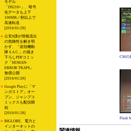
モデル
「DS216+」、暗号
化データも上下
100MB／秒以上で
高速転送
[2016/01/29]
■
公安9課が情報流出
の危険性を解き明
かす、「攻殻機動
隊 S.A.C.」の描き
CMの
下ろしPDFコミッ
ク「HUMAN-
ERROR TRAPS」
無償公開
[2016/01/29]
■
Google Playに「マ
ンガストア」オー
プン、ジャンプコ
ミックスも配信開
始
[2016/01/28]
Flash 
■
BIGLOBE、電力と
インターネットの
関連情報