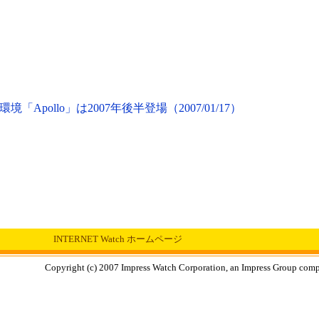
pollo」は2007年後半登場（2007/01/17）
INTERNET Watch ホームページ
Copyright (c) 2007 Impress Watch Corporation, an Impress Group compan