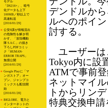
デンドル。今
モデル
「DS216+」、暗号
デンドルから
化データも上下
100MB／秒以上で
ルへのポイン
高速転送
[2016/01/29]
討する。
■
公安9課が情報流出
の危険性を解き明
かす、「攻殻機動
隊 S.A.C.」の描き
下ろしPDFコミッ
ユーザーは、
ク「HUMAN-
ERROR TRAPS」
Tokyo内に
無償公開
[2016/01/29]
ATMで事前
■
Google Playに「マ
ンガストア」オー
ネットマイル
プン、ジャンプコ
ミックスも配信開
始
トからリンデ
[2016/01/28]
特典交換申請
■
BIGLOBE、電力と
インターネットの