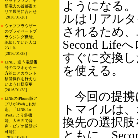
セットプラン、中
ようになる。
部電力の首都圏エ
リア展開に合わせ
ルはリアルタ
[2016/01/28]
■
ウェブブラウザー
されるため、
のプライベートブ
ラウジング機能、
Second Li
認知していた人は
23.1％
すぐに交換し
[2016/01/28]
■
LINE、違う電話番
を使える。
号のスマホから一
方的にアカウント
移管操作を行えな
いよう仕様変更
[2016/01/28]
今回の提携
■
LINEのiPhone版ア
プリがiPadにも対
トマイルは、
応、「LINE for
iPad」より多機
換先の選択肢
能、大画面で音
声・ビデオ通話が
ともに、Secon
可能に
[2016/01/28]