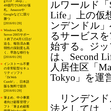
gTLD「.shop」、
ルワールド「Se
49億円でGMOが落
札、Amazonや
Life」上の
Googleなどに競り
勝つ
ンデンドル」
[2016/01/29]
■
Windows SQL
るサービスを
Server 2005サポー
ト終了の4月12日が
始する。ジッ
迫る、報告済み脆
弱性の深刻度も高
く、早急な移行を
は、Second 
[2016/01/29]
人居住区「Ma
■
インストール不要
の非常駐型セキュ
リティソフト
Tokyo」を
「Dr.Web
CureIt!」、日本語
版を無料で提供
[2016/01/29]
リンデンド
■
筆まめ、中小事業
者向け顧客管理ソ
法としては、
フト「筆まめ顧客