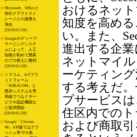
おけるネット
■
Microsoft、Officeと
他社クラウドスト
知度を高める
レージとの連携を
強化
[2016/01/28]
い。また、Seco
■
Googleのディープ
ラーニングシステ
進出する企業
ムによって、人工
知能が初めて囲碁
ネットマイル
のプロ棋士に勝利
[2016/01/28]
ーケティング
■
ソラコム、IoTプラ
ットフォーム
する考えだ。
「SORACOM」と
既存システムを専
プサービスは
用線でつなぐサー
ビスや認証機能な
ど提供開始
住区内でのト
[2016/01/28]
および商取引
■
Google「Chrome
48」iOS版ではクラ
ッシュ率70％低