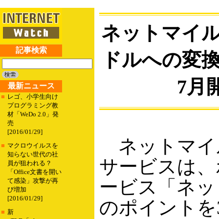
ネットマイ
記事検索
ドルへの変
7月
最新ニュース
■
レゴ、小学生向け
プログラミング教
材「WeDo 2.0」発
売
[2016/01/29]
ネットマイ
■
マクロウイルスを
知らない世代の社
サービスは、
員が狙われる？
「Office文書を開い
ービス「ネッ
て感染」攻撃が再
び増加
[2016/01/29]
のポイントを
■
新