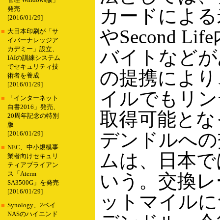
管理 Windows版」
発売
カードによる
[2016/01/29]
やSecond L
■
大日本印刷が「サ
イバーナレッジア
カデミー」設立、
バイトなどが
IAIの訓練システム
でセキュリティ技
の提携により
術者を養成
[2016/01/29]
イルでもリン
■
「インターネット
白書2016」発売、
取得可能とな
20周年記念の特別
版
デンドルへの
[2016/01/29]
■
NEC、中小規模事
ムは、日本で
業者向けセキュリ
ティアプライアン
ス「Aterm
いう。交換レ
SA3500G」を発売
[2016/01/29]
ットマイルに
■
Synology、2ベイ
NASのハイエンド