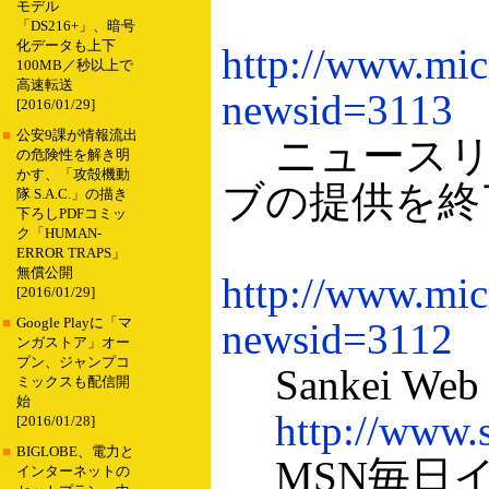
モデル
「DS216+」、暗号
化データも上下
http://www.micr
100MB／秒以上で
高速転送
newsid=3113
[2016/01/29]
■
公安9課が情報流出
ニュースリリ
の危険性を解き明
かす、「攻殻機動
ブの提供を終
隊 S.A.C.」の描き
下ろしPDFコミッ
ク「HUMAN-
ERROR TRAPS」
無償公開
http://www.micr
[2016/01/29]
■
Google Playに「マ
newsid=3112
ンガストア」オー
プン、ジャンプコ
Sankei Web
ミックスも配信開
始
http://www.s
[2016/01/28]
■
BIGLOBE、電力と
MSN毎日
インターネットの