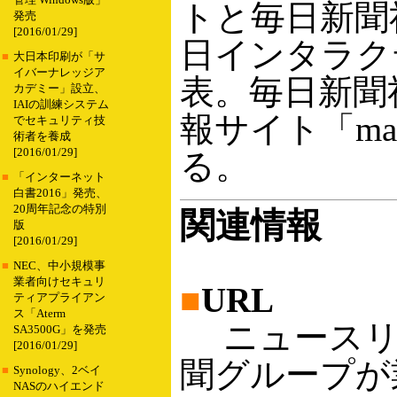
管理 Windows版」
トと毎日新聞
発売
[2016/01/29]
日インタラク
■
大日本印刷が「サ
イバーナレッジア
表。毎日新聞
カデミー」設立、
IAIの訓練システム
報サイト「mai
でセキュリティ技
術者を養成
[2016/01/29]
る。
■
「インターネット
白書2016」発売、
20周年記念の特別
関連情報
版
[2016/01/29]
■
NEC、中小規模事
業者向けセキュリ
■
URL
ティアプライアン
ス「Aterm
ニュースリ
SA3500G」を発売
[2016/01/29]
聞グループが
■
Synology、2ベイ
NASのハイエンド