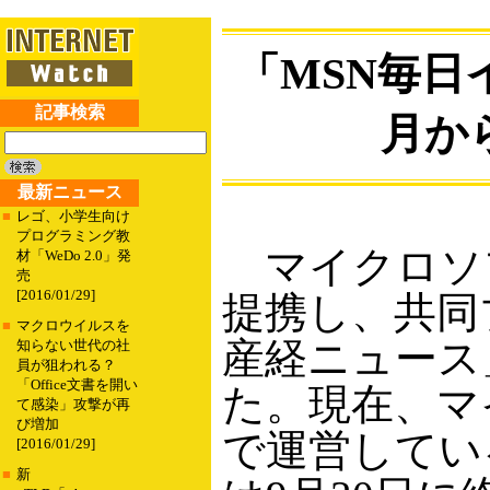
「MSN毎日
記事検索
月か
最新ニュース
■
レゴ、小学生向け
プログラミング教
マイクロソフ
材「WeDo 2.0」発
売
[2016/01/29]
提携し、共同
■
マクロウイルスを
産経ニュース
知らない世代の社
員が狙われる？
「Office文書を開い
た。現在、マ
て感染」攻撃が再
び増加
で運営してい
[2016/01/29]
■
新