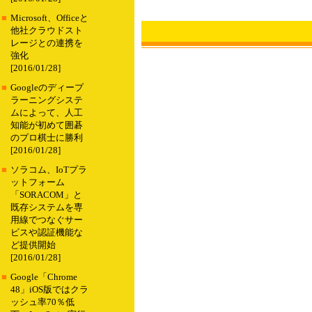
■
Microsoft、Officeと
他社クラウドスト
レージとの連携を
強化
[2016/01/28]
■
Googleのディープ
ラーニングシステ
ムによって、人工
知能が初めて囲碁
のプロ棋士に勝利
[2016/01/28]
■
ソラコム、IoTプラ
ットフォーム
「SORACOM」と
既存システムを専
用線でつなぐサー
ビスや認証機能な
ど提供開始
[2016/01/28]
■
Google「Chrome
48」iOS版ではクラ
ッシュ率70％低