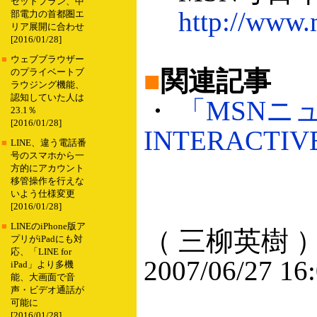
セットプラン、中
http://www.
部電力の首都圏エ
リア展開に合わせ
[2016/01/28]
■
ウェブブラウザー
■
関連記事
のプライベートブ
ラウジング機能、
認知していた人は
・
「MSNニュ
23.1％
[2016/01/28]
INTERACTI
■
LINE、違う電話番
号のスマホから一
方的にアカウント
移管操作を行えな
いよう仕様変更
[2016/01/28]
■
LINEのiPhone版ア
（ 三柳英樹 
プリがiPadにも対
応、「LINE for
2007/06/27 16
iPad」より多機
能、大画面で音
声・ビデオ通話が
可能に
[2016/01/28]