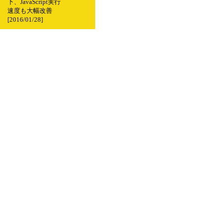
下、JavaScript実行
速度も大幅改善
[2016/01/28]