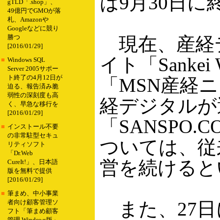
は9月30日に
gTLD「.shop」、
49億円でGMOが落
札、Amazonや
Googleなどに競り
現在、産経
勝つ
[2016/01/29]
イト「Sank
■
Windows SQL
Server 2005サポー
ト終了の4月12日が
「MSN産経
迫る、報告済み脆
弱性の深刻度も高
経デジタルが
く、早急な移行を
[2016/01/29]
「SANSPO
■
インストール不要
の非常駐型セキュ
ついては、従
リティソフト
「Dr.Web
営を続けると
CureIt!」、日本語
版を無料で提供
[2016/01/29]
■
筆まめ、中小事業
また、27日
者向け顧客管理ソ
フト「筆まめ顧客