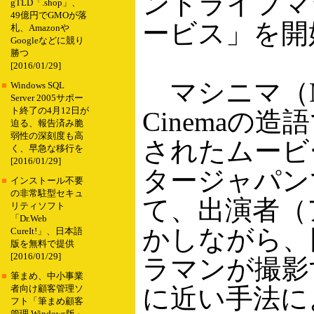
ンドライフマ
gTLD「.shop」、
49億円でGMOが落
ービス」を開
札、Amazonや
Googleなどに競り
勝つ
[2016/01/29]
マシニマ（Mac
■
Windows SQL
Server 2005サポー
ト終了の4月12日が
Cinemaの
迫る、報告済み脆
弱性の深刻度も高
されたムービ
く、早急な移行を
[2016/01/29]
タージャパンでは
■
インストール不要
の非常駐型セキュ
て、出演者（
リティソフト
「Dr.Web
かしながら、同じ
CureIt!」、日本語
版を無料で提供
[2016/01/29]
ラマンが撮影
■
筆まめ、中小事業
に近い手法に
者向け顧客管理ソ
フト「筆まめ顧客