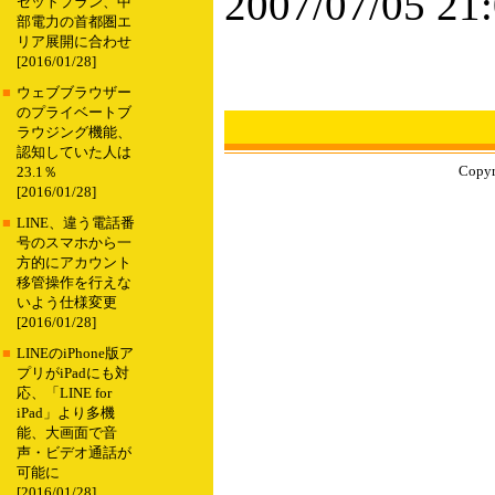
2007/07/05 21
セットプラン、中
部電力の首都圏エ
リア展開に合わせ
[2016/01/28]
■
ウェブブラウザー
のプライベートブ
ラウジング機能、
認知していた人は
Copyr
23.1％
[2016/01/28]
■
LINE、違う電話番
号のスマホから一
方的にアカウント
移管操作を行えな
いよう仕様変更
[2016/01/28]
■
LINEのiPhone版ア
プリがiPadにも対
応、「LINE for
iPad」より多機
能、大画面で音
声・ビデオ通話が
可能に
[2016/01/28]