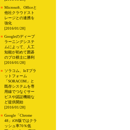
■
Microsoft、Officeと
他社クラウドスト
レージとの連携を
強化
[2016/01/28]
■
Googleのディープ
ラーニングシステ
ムによって、人工
知能が初めて囲碁
のプロ棋士に勝利
[2016/01/28]
■
ソラコム、IoTプラ
ットフォーム
「SORACOM」と
既存システムを専
用線でつなぐサー
ビスや認証機能な
ど提供開始
[2016/01/28]
■
Google「Chrome
48」iOS版ではクラ
ッシュ率70％低