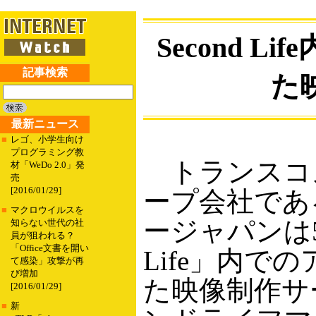
Second 
記事検索
た
最新ニュース
■
レゴ、小学生向け
プログラミング教
トランスコ
材「WeDo 2.0」発
売
[2016/01/29]
ープ会社であ
■
マクロウイルスを
ージャパンは5
知らない世代の社
員が狙われる？
「Office文書を開い
Life」内で
て感染」攻撃が再
び増加
た映像制作サ
[2016/01/29]
■
新