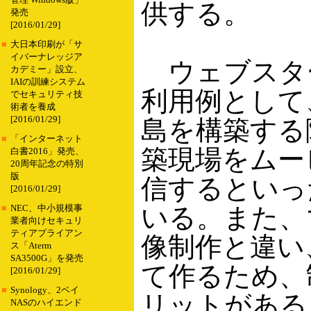
管理 Windows版」
供する。
発売
[2016/01/29]
■
大日本印刷が「サ
イバーナレッジア
ウェブスタ
カデミー」設立、
IAIの訓練システム
利用例として
でセキュリティ技
術者を養成
[2016/01/29]
島を構築する
■
「インターネット
築現場をムー
白書2016」発売、
20周年記念の特別
版
信するといっ
[2016/01/29]
いる。また、
■
NEC、中小規模事
業者向けセキュリ
ティアプライアン
像制作と違い
ス「Aterm
SA3500G」を発売
て作るため、
[2016/01/29]
■
Synology、2ベイ
リットがある
NASのハイエンド