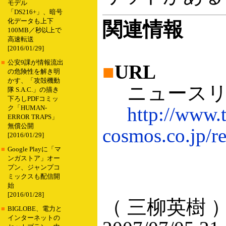
モデル
「DS216+」、暗号
化データも上下
関連情報
100MB／秒以上で
高速転送
[2016/01/29]
■
公安9課が情報流出
■
URL
の危険性を解き明
かす、「攻殻機動
ニュースリ
隊 S.A.C.」の描き
下ろしPDFコミッ
http://www.t
ク「HUMAN-
ERROR TRAPS」
無償公開
cosmos.co.jp/r
[2016/01/29]
■
Google Playに「マ
ンガストア」オー
プン、ジャンプコ
ミックスも配信開
始
[2016/01/28]
（ 三柳英樹 
■
BIGLOBE、電力と
インターネットの