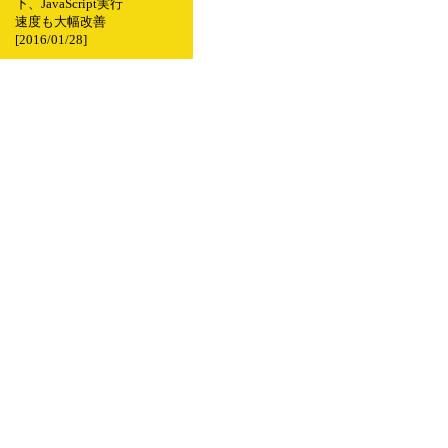
下、JavaScript実行
速度も大幅改善
[2016/01/28]