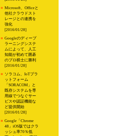
■
Microsoft、Officeと
他社クラウドスト
レージとの連携を
強化
[2016/01/28]
■
Googleのディープ
ラーニングシステ
ムによって、人工
知能が初めて囲碁
のプロ棋士に勝利
[2016/01/28]
■
ソラコム、IoTプラ
ットフォーム
「SORACOM」と
既存システムを専
用線でつなぐサー
ビスや認証機能な
ど提供開始
[2016/01/28]
■
Google「Chrome
48」iOS版ではクラ
ッシュ率70％低