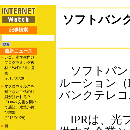
ソフトバン
記事検索
最新ニュース
■
レゴ、小学生向け
プログラミング教
ソフトバンク
材「WeDo 2.0」発
売
[2016/01/29]
ルーション（
■
マクロウイルスを
バンクテレコ
知らない世代の社
員が狙われる？
「Office文書を開い
て感染」攻撃が再
び増加
IPRは、光
[2016/01/29]
■
新