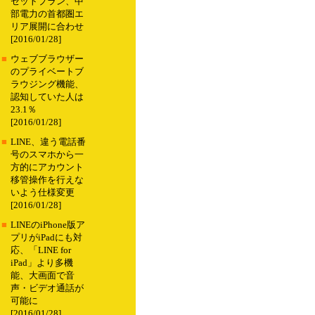
セットプラン、中
部電力の首都圏エ
リア展開に合わせ
[2016/01/28]
■
ウェブブラウザー
のプライベートブ
ラウジング機能、
認知していた人は
23.1％
[2016/01/28]
■
LINE、違う電話番
号のスマホから一
方的にアカウント
移管操作を行えな
いよう仕様変更
[2016/01/28]
■
LINEのiPhone版ア
プリがiPadにも対
応、「LINE for
iPad」より多機
能、大画面で音
声・ビデオ通話が
可能に
[2016/01/28]