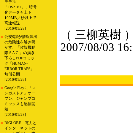
モデル
「DS216+」、暗号
化データも上下
100MB／秒以上で
高速転送
[2016/01/29]
（ 三柳英樹 
■
公安9課が情報流出
の危険性を解き明
2007/08/03 16
かす、「攻殻機動
隊 S.A.C.」の描き
下ろしPDFコミッ
ク「HUMAN-
ERROR TRAPS」
無償公開
[2016/01/29]
■
Google Playに「マ
ンガストア」オー
プン、ジャンプコ
ミックスも配信開
始
[2016/01/28]
■
BIGLOBE、電力と
インターネットの