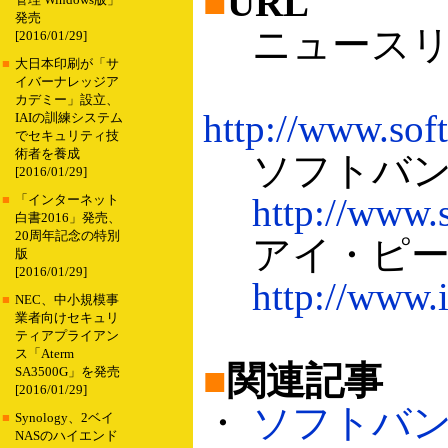
■
URL
管理 Windows版」
発売
ニュースリ
[2016/01/29]
■
大日本印刷が「サ
イバーナレッジア
カデミー」設立、
http://www.sof
IAIの訓練システム
でセキュリティ技
術者を養成
ソフトバン
[2016/01/29]
http://www.
■
「インターネット
白書2016」発売、
20周年記念の特別
アイ・ピー
版
[2016/01/29]
http://www.i
■
NEC、中小規模事
業者向けセキュリ
ティアプライアン
ス「Aterm
■
関連記事
SA3500G」を発売
[2016/01/29]
・
ソフトバンク
■
Synology、2ベイ
NASのハイエンド