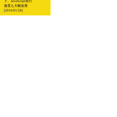
下、JavaScript実行
速度も大幅改善
[2016/01/28]