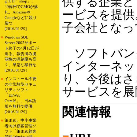
供する企業と
gTLD「.shop」、
49億円でGMOが落
ービスを提供。
札、Amazonや
Googleなどに競り
子会社となっ
勝つ
[2016/01/29]
■
Windows SQL
Server 2005サポー
ト終了の4月12日が
ソフトバンク
迫る、報告済み脆
弱性の深刻度も高
インターネッ
く、早急な移行を
[2016/01/29]
り、今後はさ
■
インストール不要
の非常駐型セキュ
サービスを展
リティソフト
「Dr.Web
CureIt!」、日本語
版を無料で提供
関連情報
[2016/01/29]
■
筆まめ、中小事業
者向け顧客管理ソ
フト「筆まめ顧客