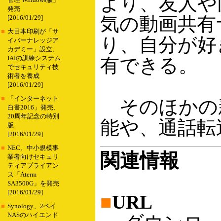
より、友人や
管理 Windows版」
発売
気の動画共有サイ
[2016/01/29]
■
大日本印刷が「サ
り、自分が好
イバーナレッジア
カデミー」設立、
IAIの訓練システム
有できる。
でセキュリティ技
術者を養成
[2016/01/29]
■
「インターネット
そのほかの
白書2016」発売、
20周年記念の特別
能や、通話転
版
[2016/01/29]
■
NEC、中小規模事
関連情報
業者向けセキュリ
ティアプライアン
ス「Aterm
SA3500G」を発売
[2016/01/29]
■
URL
■
Synology、2ベイ
NASのハイエンド