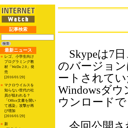
記事検索
最新ニュース
Skypeは7日
■
レゴ、小学生向け
プログラミング教
のバージョン
材「WeDo 2.0」発
売
ートされていた
[2016/01/29]
■
マクロウイルスを
Windows
知らない世代の社
員が狙われる？
ウンロードで
「Office文書を開い
て感染」攻撃が再
び増加
[2016/01/29]
今回公開された
■
新