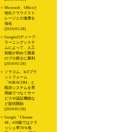
■
Microsoft、Officeと
他社クラウドスト
レージとの連携を
強化
[2016/01/28]
■
Googleのディープ
ラーニングシステ
ムによって、人工
知能が初めて囲碁
のプロ棋士に勝利
[2016/01/28]
■
ソラコム、IoTプラ
ットフォーム
「SORACOM」と
既存システムを専
用線でつなぐサー
ビスや認証機能な
ど提供開始
[2016/01/28]
■
Google「Chrome
48」iOS版ではクラ
ッシュ率70％低