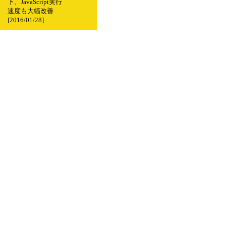
下、JavaScript実行
速度も大幅改善
[2016/01/28]