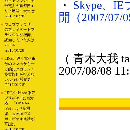
セットプラン、中
・
Skype
部電力の首都圏エ
リア展開に合わせ
開（2007/07/
[2016/01/28]
■
ウェブブラウザー
のプライベートブ
ラウジング機能、
認知していた人は
23.1％
[2016/01/28]
（ 青木大我 taig
■
LINE、違う電話番
号のスマホから一
2007/08/08 11
方的にアカウント
移管操作を行えな
いよう仕様変更
[2016/01/28]
■
LINEのiPhone版ア
プリがiPadにも対
応、「LINE for
iPad」より多機
能、大画面で音
声・ビデオ通話が
可能に
[2016/01/28]