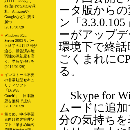
gTLD「.shop」、
ータ版からの変更
49億円でGMOが落
札、Amazonや
Googleなどに競り
ン「3.3.0
勝つ
[2016/01/29]
ーがアップデ
■
Windows SQL
Server 2005サポー
環境下で終話
ト終了の4月12日が
迫る、報告済み脆
ごくまれにC
弱性の深刻度も高
く、早急な移行を
[2016/01/29]
る。
■
インストール不要
の非常駐型セキュ
リティソフト
「Dr.Web
Skype fo
CureIt!」、日本語
版を無料で提供
ムードに追加
[2016/01/29]
■
筆まめ、中小事業
分の気持ちを
者向け顧客管理ソ
フト「筆まめ顧客