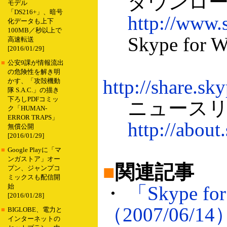
ダウンロー
モデル
「DS216+」、暗号
http://www.
化データも上下
100MB／秒以上で
Skype for 
高速転送
[2016/01/29]
■
公安9課が情報流出
の危険性を解き明
http://share.s
かす、「攻殻機動
隊 S.A.C.」の描き
下ろしPDFコミッ
ニュースリ
ク「HUMAN-
ERROR TRAPS」
http://abou
無償公開
[2016/01/29]
■
Google Playに「マ
ンガストア」オー
■
関連記事
プン、ジャンプコ
ミックスも配信開
・
「Skype 
始
[2016/01/28]
（2007/06/14
■
BIGLOBE、電力と
インターネットの