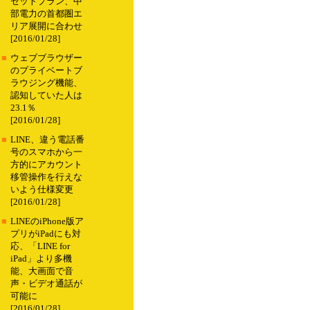
セットプラン、中
部電力の首都圏エ
リア展開に合わせ
[2016/01/28]
■
ウェブブラウザー
のプライベートブ
ラウジング機能、
認知していた人は
23.1％
[2016/01/28]
■
LINE、違う電話番
号のスマホから一
方的にアカウント
移管操作を行えな
いよう仕様変更
[2016/01/28]
■
LINEのiPhone版ア
プリがiPadにも対
応、「LINE for
iPad」より多機
能、大画面で音
声・ビデオ通話が
可能に
[2016/01/28]