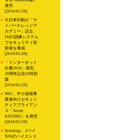
管理 Windows版」
発売
[2016/01/29]
■
大日本印刷が「サ
イバーナレッジア
カデミー」設立、
IAIの訓練システム
でセキュリティ技
術者を養成
[2016/01/29]
■
「インターネット
白書2016」発売、
20周年記念の特別
版
[2016/01/29]
■
NEC、中小規模事
業者向けセキュリ
ティアプライアン
ス「Aterm
SA3500G」を発売
[2016/01/29]
■
Synology、2ベイ
NASのハイエンド