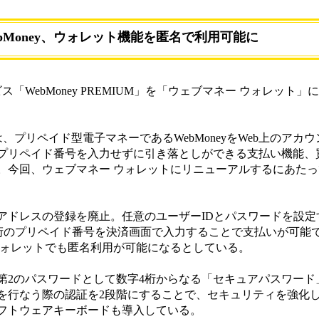
ebMoney、ウォレット機能を匿名で利用可能に
WebMoney PREMIUM」を「ウェブマネー ウォレット」
Mでは、プリペイド型電子マネーであるWebMoneyをWeb上のア
プリペイド番号を入力せずに引き落としができる支払い機能、
。今回、ウェブマネー ウォレットにリニューアルするにあた
ドレスの登録を廃止。任意のユーザーIDとパスワードを設定
は16桁のプリペイド番号を決済画面で入力することで支払いが可能
ウォレットでも匿名利用が可能になるとしている。
2のパスワードとして数字4桁からなる「セキュアパスワード
を行なう際の認証を2段階にすることで、セキュリティを強化
フトウェアキーボードも導入している。