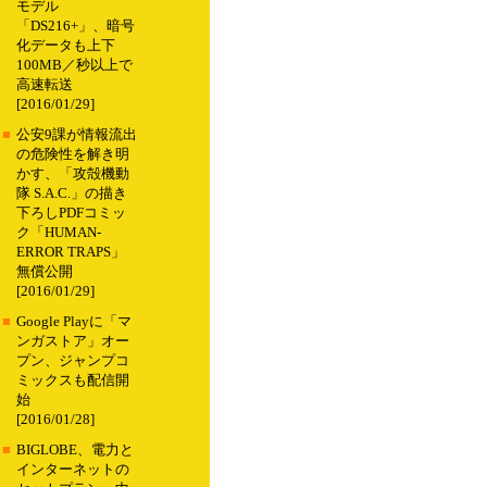
モデル
「DS216+」、暗号
化データも上下
100MB／秒以上で
高速転送
[2016/01/29]
■
公安9課が情報流出
の危険性を解き明
かす、「攻殻機動
隊 S.A.C.」の描き
下ろしPDFコミッ
ク「HUMAN-
ERROR TRAPS」
無償公開
[2016/01/29]
■
Google Playに「マ
ンガストア」オー
プン、ジャンプコ
ミックスも配信開
始
[2016/01/28]
■
BIGLOBE、電力と
インターネットの