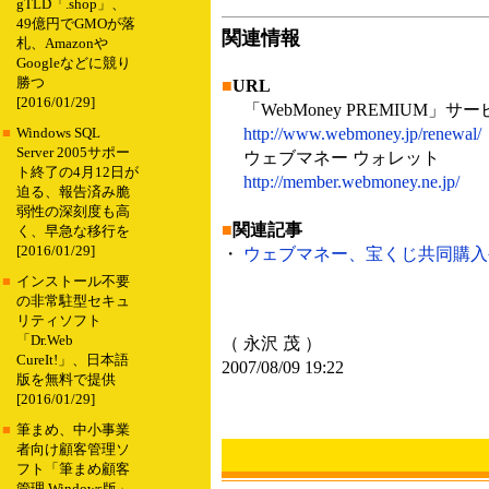
gTLD「.shop」、
49億円でGMOが落
関連情報
札、Amazonや
Googleなどに競り
勝つ
■
URL
[2016/01/29]
「WebMoney PREMIUM
http://www.webmoney.jp/renewal/
■
Windows SQL
Server 2005サポー
ウェブマネー ウォレット
ト終了の4月12日が
http://member.webmoney.ne.jp/
迫る、報告済み脆
弱性の深刻度も高
■
関連記事
く、早急な移行を
[2016/01/29]
・
ウェブマネー、宝くじ共同購入やポ
■
インストール不要
の非常駐型セキュ
リティソフト
「Dr.Web
（ 永沢 茂 ）
CureIt!」、日本語
2007/08/09 19:22
版を無料で提供
[2016/01/29]
■
筆まめ、中小事業
者向け顧客管理ソ
フト「筆まめ顧客