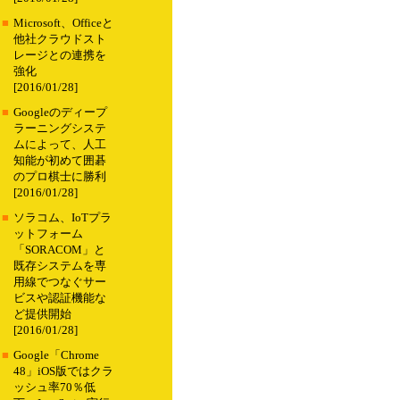
■
Microsoft、Officeと
他社クラウドスト
レージとの連携を
強化
[2016/01/28]
■
Googleのディープ
ラーニングシステ
ムによって、人工
知能が初めて囲碁
のプロ棋士に勝利
[2016/01/28]
■
ソラコム、IoTプラ
ットフォーム
「SORACOM」と
既存システムを専
用線でつなぐサー
ビスや認証機能な
ど提供開始
[2016/01/28]
■
Google「Chrome
48」iOS版ではクラ
ッシュ率70％低