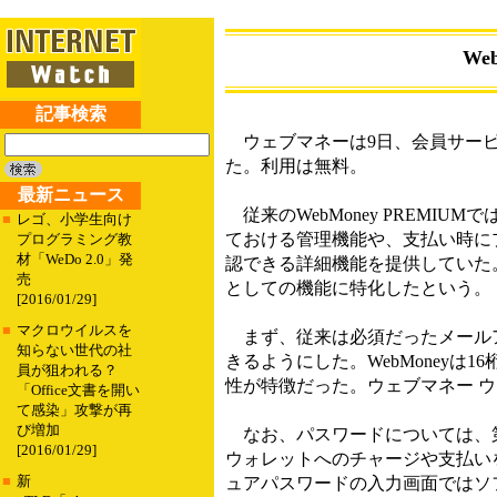
W
記事検索
ウェブマネーは9日、会員サービス「
た。利用は無料。
最新ニュース
従来のWebMoney PREMIU
■
レゴ、小学生向け
ておける管理機能や、支払い時に
プログラミング教
材「WeDo 2.0」発
認できる詳細機能を提供していた
売
としての機能に特化したという。
[2016/01/29]
■
マクロウイルスを
まず、従来は必須だったメールア
知らない世代の社
きるようにした。WebMoney
員が狙われる？
性が特徴だった。ウェブマネー 
「Office文書を開い
て感染」攻撃が再
び増加
なお、パスワードについては、第
[2016/01/29]
ウォレットへのチャージや支払い
■
新
ュアパスワードの入力画面ではソ