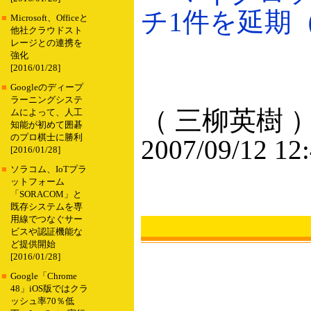
チ1件を延期（20
■
Microsoft、Officeと
他社クラウドスト
レージとの連携を
強化
[2016/01/28]
■
Googleのディープ
ラーニングシステ
（ 三柳英樹 
ムによって、人工
知能が初めて囲碁
のプロ棋士に勝利
2007/09/12 12
[2016/01/28]
■
ソラコム、IoTプラ
ットフォーム
「SORACOM」と
既存システムを専
用線でつなぐサー
ビスや認証機能な
ど提供開始
[2016/01/28]
■
Google「Chrome
48」iOS版ではクラ
ッシュ率70％低