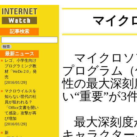
マイク
記事検索
最新ニュース
マイクロソフ
■
レゴ、小学生向け
プログラミング教
プログラム（
材「WeDo 2.0」発
売
性の最大深刻
[2016/01/29]
■
マクロウイルスを
い“重要”が
知らない世代の社
員が狙われる？
「Office文書を開い
て感染」攻撃が再
最大深刻度が“
び増加
[2016/01/29]
キャラクターを
■
新