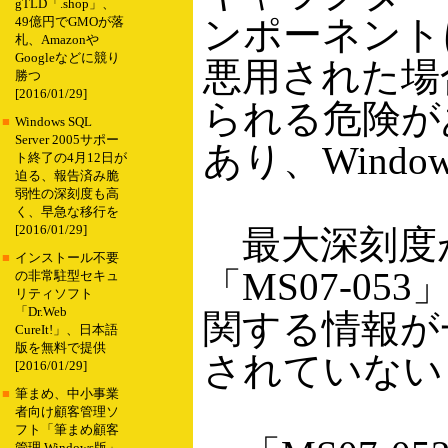
gTLD「.shop」、
ンポーネント
49億円でGMOが落
札、Amazonや
Googleなどに競り
悪用された場
勝つ
[2016/01/29]
られる危険があ
■
Windows SQL
Server 2005サポー
あり、Windo
ト終了の4月12日が
迫る、報告済み脆
弱性の深刻度も高
く、早急な移行を
[2016/01/29]
最大深刻度が“
■
インストール不要
「MS07-05
の非常駐型セキュ
リティソフト
「Dr.Web
関する情報が
CureIt!」、日本語
版を無料で提供
されていない
[2016/01/29]
■
筆まめ、中小事業
者向け顧客管理ソ
フト「筆まめ顧客