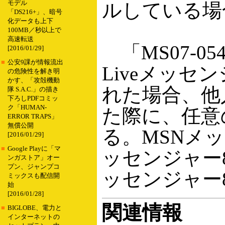
モデル
ルしている場
「DS216+」、暗号
化データも上下
100MB／秒以上で
高速転送
「MS07-0
[2016/01/29]
■
公安9課が情報流出
Liveメッ
の危険性を解き明
かす、「攻殻機動
れた場合、他
隊 S.A.C.」の描き
下ろしPDFコミッ
ク「HUMAN-
た際に、任意
ERROR TRAPS」
無償公開
る。MSNメッセン
[2016/01/29]
■
Google Playに「マ
ッセンジャー8.
ンガストア」オー
プン、ジャンプコ
ッセンジャー
ミックスも配信開
始
[2016/01/28]
関連情報
■
BIGLOBE、電力と
インターネットの