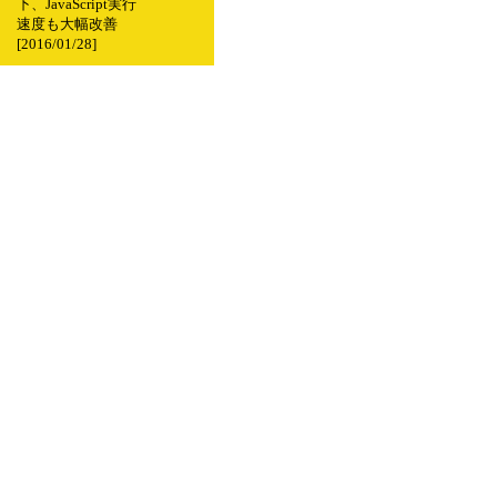
下、JavaScript実行
速度も大幅改善
[2016/01/28]