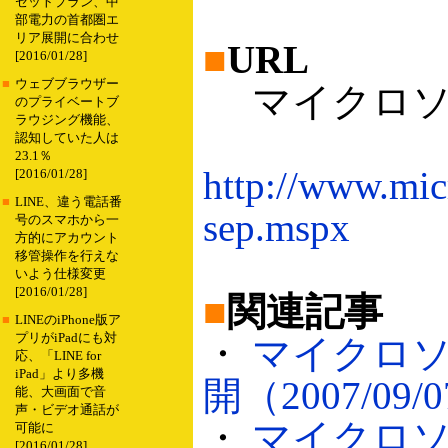
セットプラン、中
部電力の首都圏エ
リア展開に合わせ
■
URL
[2016/01/28]
■
ウェブブラウザー
マイクロソフ
のプライベートブ
ラウジング機能、
認知していた人は
23.1％
http://www.micr
[2016/01/28]
■
LINE、違う電話番
sep.mspx
号のスマホから一
方的にアカウント
移管操作を行えな
いよう仕様変更
[2016/01/28]
■
関連記事
■
LINEのiPhone版ア
プリがiPadにも対
・
マイクロソ
応、「LINE for
iPad」より多機
開（2007/09/
能、大画面で音
声・ビデオ通話が
・
マイクロソ
可能に
[2016/01/28]