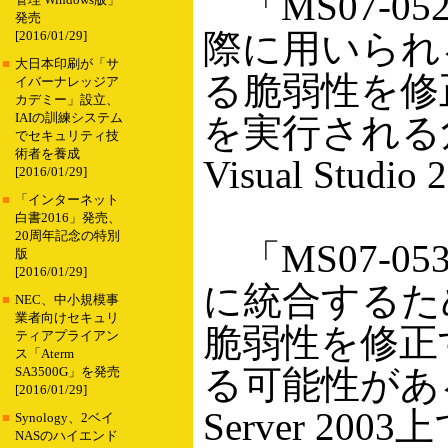
「MS07-05
管理 Windows版」
発売
際に用いられる「Cry
[2016/01/29]
■
大日本印刷が「サ
る脆弱性を修
イバーナレッジア
カデミー」設立、
IAIの訓練システム
を実行される
でセキュリティ技
術者を養成
Visual Studi
[2016/01/29]
■
「インターネット
白書2016」発売、
20周年記念の特別
「MS07-05
版
[2016/01/29]
に統合するための「
■
NEC、中小規模事
業者向けセキュリ
脆弱性を修正
ティアプライアン
ス「Aterm
る可能性がある。W
SA3500G」を発売
[2016/01/29]
Server 200
■
Synology、2ベイ
NASのハイエンド