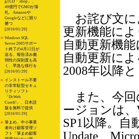
gTLD「.shop」、
49億円でGMOが落
札、Amazonや
お詫び文によ
Googleなどに競り
勝つ
更新機能によ
[2016/01/29]
■
Windows SQL
自動更新機能
Server 2005サポー
ト終了の4月12日が
自動更新によ
迫る、報告済み脆
弱性の深刻度も高
く、早急な移行を
2008年以降
[2016/01/29]
■
インストール不要
の非常駐型セキュ
リティソフト
また、今回の
「Dr.Web
CureIt!」、日本語
ージョンは、Wind
版を無料で提供
[2016/01/29]
SP1以降。自動更
■
筆まめ、中小事業
者向け顧客管理ソ
Update、Micros
フト「筆まめ顧客