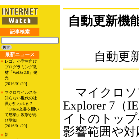
自動更新機
記事検索
自動更新
最新ニュース
■
レゴ、小学生向け
プログラミング教
材「WeDo 2.0」発
売
[2016/01/29]
マイクロソフト
■
マクロウイルスを
知らない世代の社
Explore
員が狙われる？
「Office文書を開い
イトのトップ
て感染」攻撃が再
び増加
[2016/01/29]
影響範囲や対
■
新