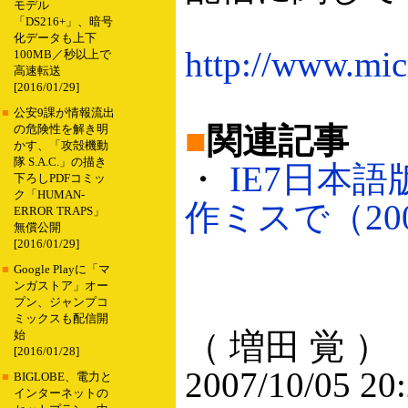
モデル
「DS216+」、暗号
化データも上下
http://www.mic
100MB／秒以上で
高速転送
[2016/01/29]
■
公安9課が情報流出
■
関連記事
の危険性を解き明
かす、「攻殻機動
隊 S.A.C.」の描き
・
IE7日本
下ろしPDFコミッ
ク「HUMAN-
作ミスで（2007
ERROR TRAPS」
無償公開
[2016/01/29]
■
Google Playに「マ
ンガストア」オー
プン、ジャンプコ
ミックスも配信開
（ 増田 覚 ）
始
[2016/01/28]
2007/10/05 20
■
BIGLOBE、電力と
インターネットの