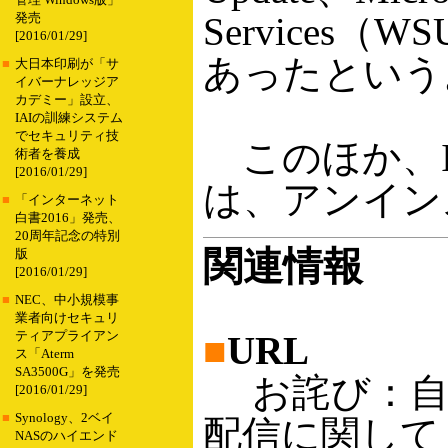
管理 Windows版」
Service
発売
[2016/01/29]
あったという
■
大日本印刷が「サ
イバーナレッジア
カデミー」設立、
IAIの訓練システム
でセキュリティ技
このほか、I
術者を養成
[2016/01/29]
は、アンイン
■
「インターネット
白書2016」発売、
20周年記念の特別
関連情報
版
[2016/01/29]
■
NEC、中小規模事
業者向けセキュリ
ティアプライアン
■
URL
ス「Aterm
SA3500G」を発売
お詫び：自動更新
[2016/01/29]
■
Synology、2ベイ
配信に関して
NASのハイエンド