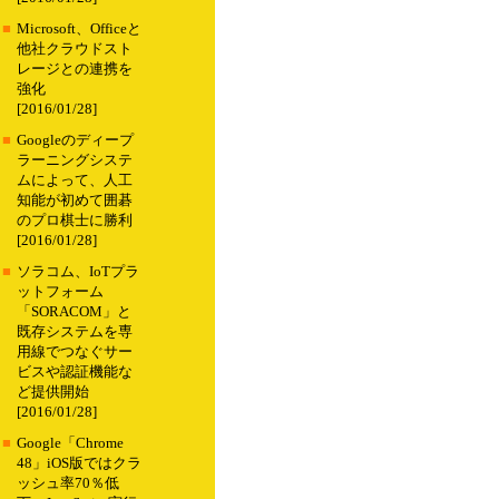
■
Microsoft、Officeと
他社クラウドスト
レージとの連携を
強化
[2016/01/28]
■
Googleのディープ
ラーニングシステ
ムによって、人工
知能が初めて囲碁
のプロ棋士に勝利
[2016/01/28]
■
ソラコム、IoTプラ
ットフォーム
「SORACOM」と
既存システムを専
用線でつなぐサー
ビスや認証機能な
ど提供開始
[2016/01/28]
■
Google「Chrome
48」iOS版ではクラ
ッシュ率70％低