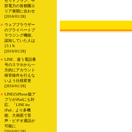
セットプラン、中
部電力の首都圏エ
リア展開に合わせ
[2016/01/28]
■
ウェブブラウザー
のプライベートブ
ラウジング機能、
認知していた人は
23.1％
[2016/01/28]
■
LINE、違う電話番
号のスマホから一
方的にアカウント
移管操作を行えな
いよう仕様変更
[2016/01/28]
■
LINEのiPhone版ア
プリがiPadにも対
応、「LINE for
iPad」より多機
能、大画面で音
声・ビデオ通話が
可能に
[2016/01/28]