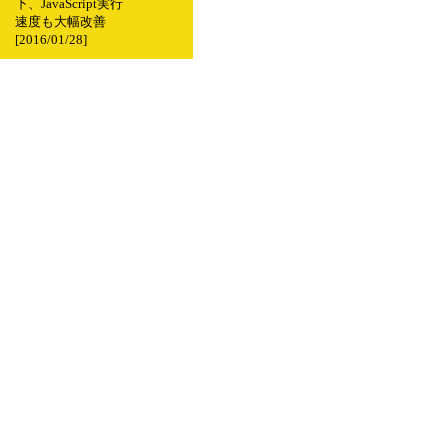
下、JavaScript実行
速度も大幅改善
[2016/01/28]