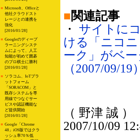
■
Microsoft、Officeと
■
関連記事
他社クラウドスト
レージとの連携を
・
サイトに
強化
[2016/01/28]
ける「ニコニ
■
Googleのディープ
ラーニングシステ
ムによって、人工
ーク」がベー
知能が初めて囲碁
のプロ棋士に勝利
（2007/09/19
[2016/01/28]
■
ソラコム、IoTプラ
ットフォーム
「SORACOM」と
既存システムを専
用線でつなぐサー
ビスや認証機能な
（ 野津 誠 ）
ど提供開始
[2016/01/28]
2007/10/09 12
■
Google「Chrome
48」iOS版ではクラ
ッシュ率70％低