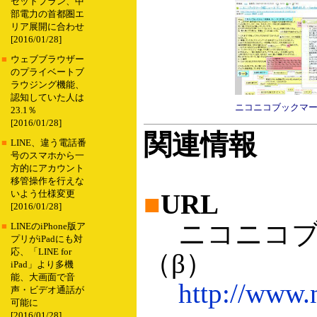
セットプラン、中
部電力の首都圏エ
リア展開に合わせ
[2016/01/28]
■
ウェブブラウザー
のプライベートブ
ラウジング機能、
認知していた人は
ニコニコブックマー
23.1％
[2016/01/28]
関連情報
■
LINE、違う電話番
号のスマホから一
方的にアカウント
移管操作を行えな
いよう仕様変更
■
URL
[2016/01/28]
ニコニコブ
■
LINEのiPhone版ア
プリがiPadにも対
応、「LINE for
（β）
iPad」より多機
能、大画面で音
http://www.n
声・ビデオ通話が
可能に
[2016/01/28]