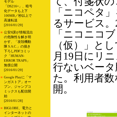
て、付箋状の
モデル
「DS216+」、暗号
「ニコペタ」
化データも上下
100MB／秒以上で
るサービス。2
高速転送
[2016/01/29]
「ニコニコブ
■
公安9課が情報流出
の危険性を解き明
（仮）」とし
かす、「攻殻機動
隊 S.A.C.」の描き
下ろしPDFコミッ
月19日にリ
ク「HUMAN-
ERROR TRAPS」
行ないベータ
無償公開
[2016/01/29]
た。利用者数
■
Google Playに「マ
ンガストア」オー
開。
プン、ジャンプコ
ミックスも配信開
始
[2016/01/28]
■
BIGLOBE、電力と
インターネットの