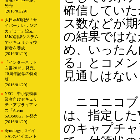
管理 Windows版」
発売
確信していた
[2016/01/29]
ス数などが期
■
大日本印刷が「サ
イバーナレッジア
カデミー」設立、
の結果ではな
IAIの訓練システム
でセキュリティ技
め、いったん
術者を養成
[2016/01/29]
る」とコメン
■
「インターネット
白書2016」発売、
見通しはない
20周年記念の特別
版
[2016/01/29]
■
NEC、中小規模事
ニコニコブ
業者向けセキュリ
ティアプライアン
ス「Aterm
は、指定した
SA3500G」を発売
[2016/01/29]
のキャプチャ
■
Synology、2ベイ
NASのハイエンド