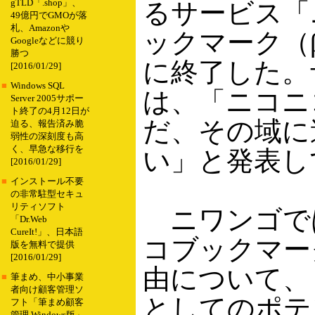
gTLD「.shop」、
るサービス「
49億円でGMOが落
札、Amazonや
ックマーク（
Googleなどに競り
勝つ
に終了した。
[2016/01/29]
■
Windows SQL
は、「ニコニ
Server 2005サポー
ト終了の4月12日が
だ、その域に
迫る、報告済み脆
弱性の深刻度も高
く、早急な移行を
い」と発表し
[2016/01/29]
■
インストール不要
の非常駐型セキュ
リティソフト
ニワンゴで
「Dr.Web
CureIt!」、日本語
コブックマー
版を無料で提供
[2016/01/29]
由について、
■
筆まめ、中小事業
者向け顧客管理ソ
としてのポテ
フト「筆まめ顧客