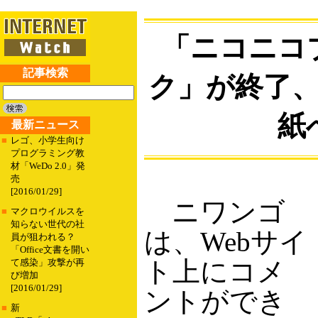
「ニコニコ
記事検索
ク」が終了
紙
最新ニュース
■
レゴ、小学生向け
プログラミング教
材「WeDo 2.0」発
売
[2016/01/29]
ニワンゴ
■
マクロウイルスを
知らない世代の社
は、Webサイ
員が狙われる？
「Office文書を開い
ト上にコメ
て感染」攻撃が再
び増加
[2016/01/29]
ントができ
■
新