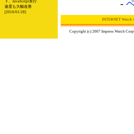
-
下、JavaScript実行
速度も大幅改善
[2016/01/28]
INTERNET Wat
Copyright (c) 2007 Impress Watch Corp