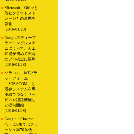
■
Microsoft、Officeと
他社クラウドスト
レージとの連携を
強化
[2016/01/28]
■
Googleのディープ
ラーニングシステ
ムによって、人工
知能が初めて囲碁
のプロ棋士に勝利
[2016/01/28]
■
ソラコム、IoTプラ
ットフォーム
「SORACOM」と
既存システムを専
用線でつなぐサー
ビスや認証機能な
ど提供開始
[2016/01/28]
■
Google「Chrome
48」iOS版ではクラ
ッシュ率70％低