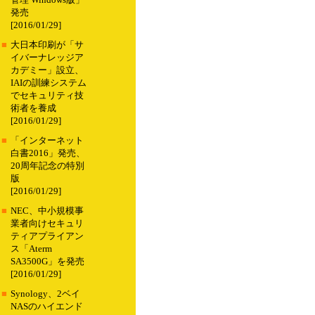
管理 Windows版」
発売
[2016/01/29]
■
大日本印刷が「サ
イバーナレッジア
カデミー」設立、
IAIの訓練システム
でセキュリティ技
術者を養成
[2016/01/29]
■
「インターネット
白書2016」発売、
20周年記念の特別
版
[2016/01/29]
■
NEC、中小規模事
業者向けセキュリ
ティアプライアン
ス「Aterm
SA3500G」を発売
[2016/01/29]
■
Synology、2ベイ
NASのハイエンド