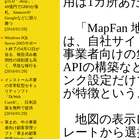
用は1カ所あた
gTLD「.shop」、
49億円でGMOが落
札、Amazonや
Googleなどに競り
「MapFan
勝つ
[2016/01/29]
は、自社サイト
■
Windows SQL
Server 2005サポー
ト終了の4月12日が
事業者向けの
迫る、報告済み脆
弱性の深刻度も高
APIの構築
く、早急な移行を
[2016/01/29]
ンク設定だけ
■
インストール不要
の非常駐型セキュ
が特徴という
リティソフト
「Dr.Web
CureIt!」、日本語
版を無料で提供
[2016/01/29]
地図の表示
■
筆まめ、中小事業
レートから選
者向け顧客管理ソ
フト「筆まめ顧客