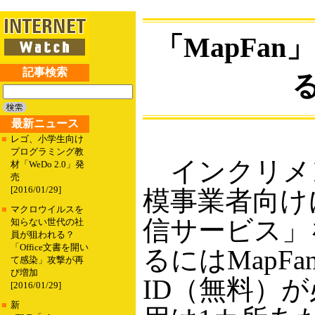
「MapFa
記事検索
最新ニュース
■
レゴ、小学生向け
プログラミング教
インクリメン
材「WeDo 2.0」発
売
[2016/01/29]
模事業者向けに
■
マクロウイルスを
信サービス」
知らない世代の社
員が狙われる？
「Office文書を開い
るにはMapF
て感染」攻撃が再
び増加
ID（無料）
[2016/01/29]
■
新