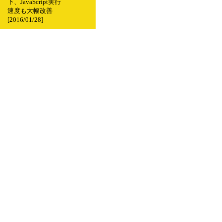
下、JavaScript実行
速度も大幅改善
[2016/01/28]