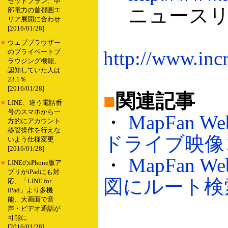
セットプラン、中
ニュースリリ
部電力の首都圏エ
リア展開に合わせ
[2016/01/28]
■
ウェブブラウザー
http://www.inc
のプライベートブ
ラウジング機能、
認知していた人は
23.1％
[2016/01/28]
■
関連記事
■
LINE、違う電話番
号のスマホから一
・
MapFan
方的にアカウント
移管操作を行えな
ドライブ映像コー
いよう仕様変更
[2016/01/28]
・
MapFan
■
LINEのiPhone版ア
プリがiPadにも対
図にルート検索機
応、「LINE for
iPad」より多機
能、大画面で音
声・ビデオ通話が
可能に
[2016/01/28]