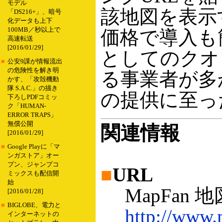
モデル
該地図を表示
「DS216+」、暗号
化データも上下
100MB／秒以上で
価格で導入も
高速転送
[2016/01/29]
としてのクオ
■
公安9課が情報流出
の危険性を解き明
る事業者が多
かす、「攻殻機動
隊 S.A.C.」の描き
の提供に至っ
下ろしPDFコミッ
ク「HUMAN-
ERROR TRAPS」
無償公開
関連情報
[2016/01/29]
■
Google Playに「マ
ンガストア」オー
プン、ジャンプコ
■
URL
ミックスも配信開
始
MapFan 
[2016/01/28]
■
BIGLOBE、電力と
http://www.
インターネットの