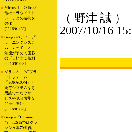
■
Microsoft、Officeと
他社クラウドスト
（ 野津 誠 ）
レージとの連携を
強化
2007/10/16 15
[2016/01/28]
■
Googleのディープ
ラーニングシステ
ムによって、人工
知能が初めて囲碁
のプロ棋士に勝利
[2016/01/28]
■
ソラコム、IoTプラ
ットフォーム
「SORACOM」と
既存システムを専
用線でつなぐサー
ビスや認証機能な
ど提供開始
[2016/01/28]
■
Google「Chrome
48」iOS版ではクラ
ッシュ率70％低