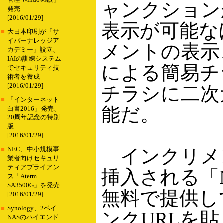
管理 Windows版」
ャンクション
発売
[2016/01/29]
表示が可能な
■
大日本印刷が「サ
イバーナレッジア
メントの表示
カデミー」設立、
IAIの訓練システム
による簡易チ
でセキュリティ技
術者を養成
[2016/01/29]
チラシに二次
■
「インターネット
能だ。
白書2016」発売、
20周年記念の特別
版
[2016/01/29]
インクリメン
■
NEC、中小規模事
業者向けセキュリ
ティアプライアン
挿入される「M
ス「Aterm
SA3500G」を発売
無料で提供し
[2016/01/29]
■
Synology、2ベイ
ンクURLを
NASのハイエンド