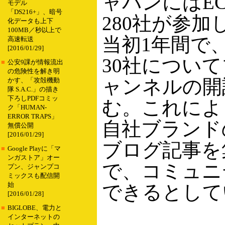
ャパンにはE
モデル
「DS216+」、暗号
280社が参
化データも上下
100MB／秒以上で
当初1年間で
高速転送
[2016/01/29]
30社につい
■
公安9課が情報流出
の危険性を解き明
ャンネルの開
かす、「攻殻機動
隊 S.A.C.」の描き
下ろしPDFコミッ
む。これによ
ク「HUMAN-
ERROR TRAPS」
自社ブランド
無償公開
[2016/01/29]
ブログ記事を
■
Google Playに「マ
ンガストア」オー
で、コミュニ
プン、ジャンプコ
ミックスも配信開
始
できるとして
[2016/01/28]
■
BIGLOBE、電力と
インターネットの