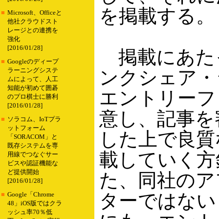
を掲載する。
■
Microsoft、Officeと
他社クラウドスト
レージとの連携を
強化
[2016/01/28]
掲載にあた
■
Googleのディープ
ラーニングシステ
ンクシェア・
ムによって、人工
知能が初めて囲碁
エントリーフ
のプロ棋士に勝利
[2016/01/28]
意し、記事を
■
ソラコム、IoTプラ
ットフォーム
した上で良質
「SORACOM」と
既存システムを専
載していく方
用線でつなぐサー
ビスや認証機能な
ど提供開始
た、同社のア
[2016/01/28]
ターではない
■
Google「Chrome
48」iOS版ではクラ
ッシュ率70％低