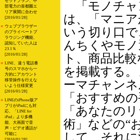
セットプラン、中
「モノチャ
部電力の首都圏エ
リア展開に合わせ
は、「マニア
[2016/01/28]
■
ウェブブラウザー
いう切り口で
のプライベートブ
ラウジング機能、
んちくやモノ
認知していた人は
23.1％
ト、商品比較
[2016/01/28]
■
LINE、違う電話番
を掲載する。
号のスマホから一
方的にアカウント
移管操作を行えな
ーマチャンネ
いよう仕様変更
[2016/01/28]
「おすすめの
■
LINEのiPhone版ア
プリがiPadにも対
「あなたのリ
応、「LINE for
iPad」より多機
術」などの“
能、大画面で音
声・ビデオ通話が
して、それに
可能に
[2016/01/28]