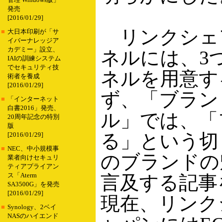
管理 Windows版」
発売
[2016/01/29]
リンクシェ
■
大日本印刷が「サ
イバーナレッジア
カデミー」設立、
ネルには、3
IAIの訓練システム
でセキュリティ技
ネルを用意す
術者を養成
[2016/01/29]
ず、「ブラン
■
「インターネット
白書2016」発売、
ル」では、「
20周年記念の特別
版
る」という切
[2016/01/29]
■
NEC、中小規模事
のブランドの
業者向けセキュリ
ティアプライアン
ス「Aterm
言及する記事
SA3500G」を発売
[2016/01/29]
現在、リンク
■
Synology、2ベイ
NASのハイエンド