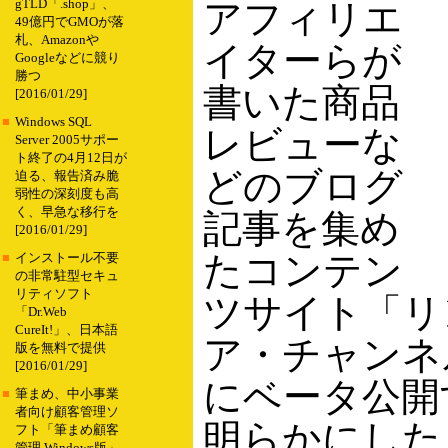
gTLD「.shop」、
アフィリエ
49億円でGMOが落
札、Amazonや
イターらが
Googleなどに競り
勝つ
書いた商品
[2016/01/29]
■
Windows SQL
レビューな
Server 2005サポー
ト終了の4月12日が
どのブログ
迫る、報告済み脆
弱性の深刻度も高
く、早急な移行を
記事を集め
[2016/01/29]
たコンテン
■
インストール不要
の非常駐型セキュ
リティソフト
ツサイト「リ
「Dr.Web
CureIt!」、日本語
ア・チャンネ
版を無料で提供
[2016/01/29]
にベータ公開
■
筆まめ、中小事業
者向け顧客管理ソ
明らかにした
フト「筆まめ顧客