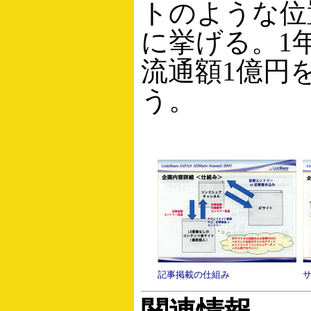
トのような位
に挙げる。1
流通額1億円
う。
記事掲載の仕組み