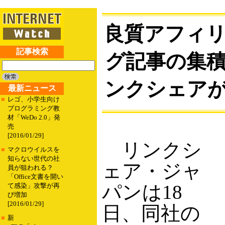
良質アフィ
記事検索
グ記事の集
ンクシェアが
最新ニュース
■
レゴ、小学生向け
プログラミング教
材「WeDo 2.0」発
売
[2016/01/29]
リンクシ
■
マクロウイルスを
知らない世代の社
ェア・ジャ
員が狙われる？
「Office文書を開い
パンは18
て感染」攻撃が再
び増加
[2016/01/29]
日、同社の
■
新