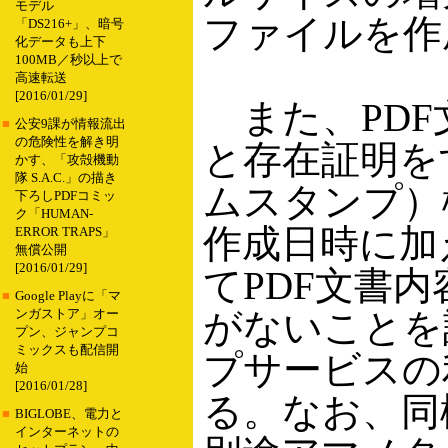
モデル
ファイルを作
「DS216+」、暗号
化データも上下
100MB／秒以上で
高速転送
[2016/01/29]
また、PDF
■
公安9課が情報流出
の危険性を解き明
と存在証明を
かす、「攻殻機動
隊 S.A.C.」の描き
ムスタンプ）
下ろしPDFコミッ
ク「HUMAN-
作成日時に加
ERROR TRAPS」
無償公開
[2016/01/29]
てPDF文書
■
Google Playに「マ
がないことを
ンガストア」オー
プン、ジャンプコ
ミックスも配信開
プサービスの
始
[2016/01/28]
る。なお、同
■
BIGLOBE、電力と
インターネットの