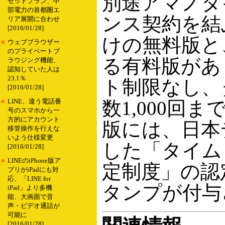
別途アマノタ
セットプラン、中
部電力の首都圏エ
ンス契約を結
リア展開に合わせ
[2016/01/28]
けの無料版と
■
ウェブブラウザー
のプライベートブ
る有料版があ
ラウジング機能、
認知していた人は
23.1％
ト制限なし、
[2016/01/28]
数1,000回ま
■
LINE、違う電話番
号のスマホから一
方的にアカウント
版には、日本
移管操作を行えな
いよう仕様変更
した「タイム
[2016/01/28]
■
LINEのiPhone版ア
定制度」の認
プリがiPadにも対
応、「LINE for
タンプが付与
iPad」より多機
能、大画面で音
声・ビデオ通話が
可能に
[2016/01/28]