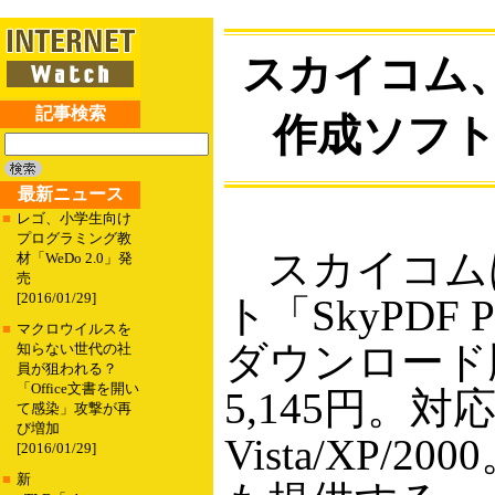
スカイコム、V
記事検索
作成ソフト「S
最新ニュース
■
レゴ、小学生向け
プログラミング教
スカイコムは
材「WeDo 2.0」発
売
[2016/01/29]
ト「SkyPDF 
■
マクロウイルスを
ダウンロード
知らない世代の社
員が狙われる？
「Office文書を開い
5,145円。対応
て感染」攻撃が再
び増加
Vista/XP/
[2016/01/29]
■
新