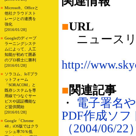
関連情報
■
Microsoft、Officeと
他社クラウドスト
レージとの連携を
■
URL
強化
[2016/01/28]
ニュースリ
■
Googleのディープ
ラーニングシステ
ムによって、人工
知能が初めて囲碁
のプロ棋士に勝利
http://www.sk
[2016/01/28]
■
ソラコム、IoTプラ
ットフォーム
「SORACOM」と
■
関連記事
既存システムを専
用線でつなぐサー
・
電子署名
ビスや認証機能な
ど提供開始
PDF作成ソフト
[2016/01/28]
■
Google「Chrome
（2004/06/22
48」iOS版ではクラ
ッシュ率70％低