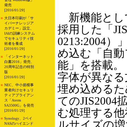
管理 Windows版」
発売
[2016/01/29]
新機能としては、
■
大日本印刷が「サ
イバーナレッジア
採用した「JIS2
カデミー」設立、
IAIの訓練システム
0213:200
でセキュリティ技
術者を養成
[2016/01/29]
め込む「自動
■
「インターネット
能」を搭載。「J
白書2016」発売、
20周年記念の特別
版
字体が異なる
[2016/01/29]
埋め込めるた
■
NEC、中小規模事
業者向けセキュリ
ティアプライアン
てのJIS20
ス「Aterm
SA3500G」を発売
む処理する他
[2016/01/29]
■
Synology、2ベイ
ルサイズの増
NASのハイエンド