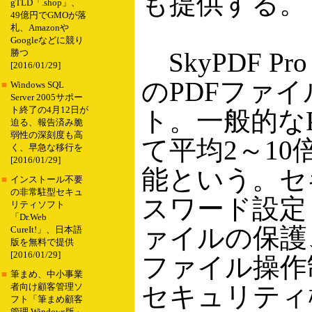
も提供する。
gTLD「.shop」、
49億円でGMOが落
札、Amazonや
Googleなどに競り
SkyPDF P
勝つ
[2016/01/29]
のPDFファ
■
Windows SQL
Server 2005サポー
ト終了の4月12日が
ト。一般的な
迫る、報告済み脆
弱性の深刻度も高
て平均2～1
く、早急な移行を
[2016/01/29]
能という。セ
■
インストール不要
の非常駐型セキュ
スワード設定
リティソフト
「Dr.Web
ァイルの保護
CureIt!」、日本語
版を無料で提供
[2016/01/29]
ファイル操作
■
筆まめ、中小事業
セキュリティ
者向け顧客管理ソ
フト「筆まめ顧客