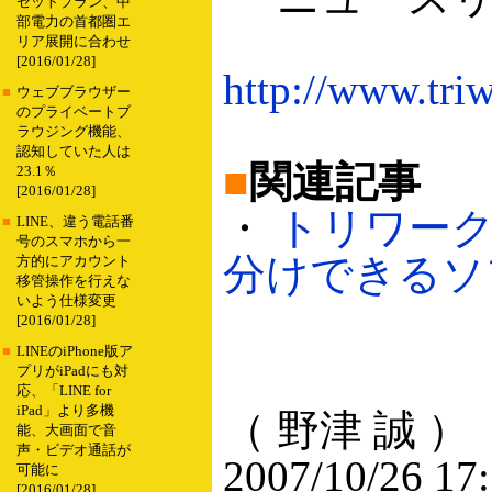
セットプラン、中
部電力の首都圏エ
リア展開に合わせ
[2016/01/28]
http://www.tri
■
ウェブブラウザー
のプライベートブ
ラウジング機能、
認知していた人は
■
関連記事
23.1％
[2016/01/28]
・
トリワー
■
LINE、違う電話番
号のスマホから一
分けできるソフト
方的にアカウント
移管操作を行えな
いよう仕様変更
[2016/01/28]
■
LINEのiPhone版ア
プリがiPadにも対
応、「LINE for
iPad」より多機
（ 野津 誠 ）
能、大画面で音
声・ビデオ通話が
2007/10/26 17
可能に
[2016/01/28]