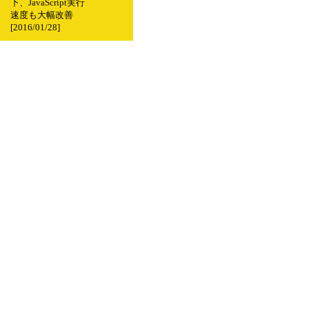
下、JavaScript実行
速度も大幅改善
[2016/01/28]