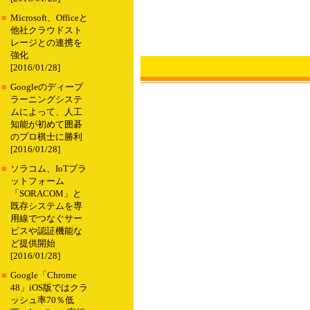
■
Microsoft、Officeと
他社クラウドスト
レージとの連携を
強化
[2016/01/28]
■
Googleのディープ
ラーニングシステ
ムによって、人工
知能が初めて囲碁
のプロ棋士に勝利
[2016/01/28]
■
ソラコム、IoTプラ
ットフォーム
「SORACOM」と
既存システムを専
用線でつなぐサー
ビスや認証機能な
ど提供開始
[2016/01/28]
■
Google「Chrome
48」iOS版ではクラ
ッシュ率70％低