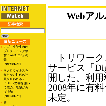
Webア
記事検索
最新ニュース
■
レゴ、小学生向け
プログラミング教
トリワークス
材「WeDo 2.0」発
売
[2016/01/29]
サービス「Dig
■
マクロウイルスを
開した。利用
知らない世代の社
員が狙われる？
「Office文書を開い
2008年に
て感染」攻撃が再
び増加
未定。
[2016/01/29]
■
新