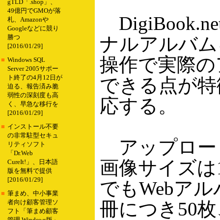
gTLD「.shop」、
49億円でGMOが落
DigiBoo
札、Amazonや
Googleなどに競り
ナルアルバム
勝つ
[2016/01/29]
操作で実際の
■
Windows SQL
Server 2005サポー
ト終了の4月12日が
できる点が特
迫る、報告済み脆
弱性の深刻度も高
応する。
く、早急な移行を
[2016/01/29]
■
インストール不要
の非常駐型セキュ
アップロード
リティソフト
「Dr.Web
画像サイズは1
CureIt!」、日本語
版を無料で提供
[2016/01/29]
でもWebア
■
筆まめ、中小事業
冊につき50
者向け顧客管理ソ
フト「筆まめ顧客