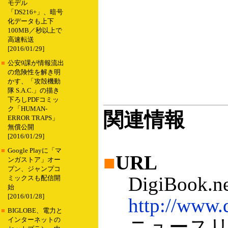
モデル
「DS216+」、暗号
化データも上下
100MB／秒以上で
高速転送
[2016/01/29]
■
公安9課が情報流出
の危険性を解き明
かす、「攻殻機動
隊 S.A.C.」の描き
下ろしPDFコミッ
ク「HUMAN-
関連情報
ERROR TRAPS」
無償公開
[2016/01/29]
■
Google Playに「マ
■
URL
ンガストア」オー
プン、ジャンプコ
DigiBook.ne
ミックスも配信開
始
[2016/01/28]
http://www.
■
BIGLOBE、電力と
ニュースリ
インターネットの