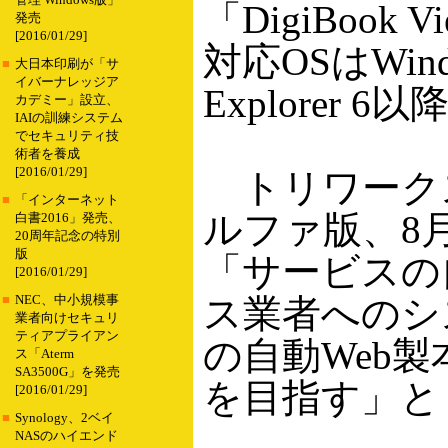
管理 Windows版」
「DigiBook 
発売
[2016/01/29]
対応OSはWind
■
大日本印刷が「サ
イバーナレッジア
Explorer 6以
カデミー」設立、
IAIの訓練システム
でセキュリティ技
術者を養成
[2016/01/29]
トリワークスでは
■
「インターネット
ルファ版、8
白書2016」発売、
20周年記念の特別
版
「サービスの
[2016/01/29]
ス業者へのシ
■
NEC、中小規模事
業者向けセキュリ
ティアプライアン
の自動Web
ス「Aterm
SA3500G」を発売
を目指す」と
[2016/01/29]
■
Synology、2ベイ
NASのハイエンド