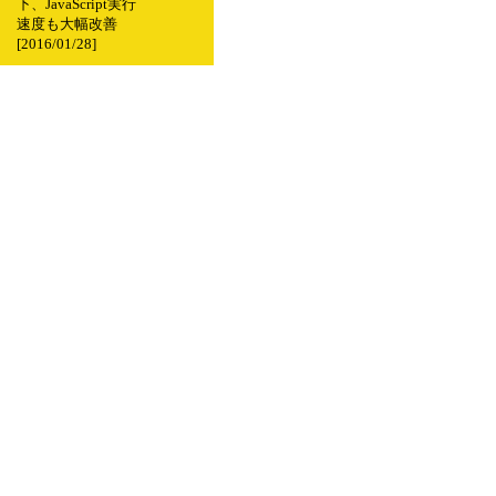
下、JavaScript実行
速度も大幅改善
[2016/01/28]