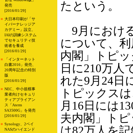
管理 Windows版」
たという。
発売
[2016/01/29]
■
大日本印刷が「サ
イバーナレッジア
9月における
カデミー」設立、
IAIの訓練システム
について、利
でセキュリティ技
術者を養成
[2016/01/29]
内閣」トピッ
■
「インターネット
日に210万
白書2016」発売、
20周年記念の特別
版
れた9月24日
[2016/01/29]
トピックスは
■
NEC、中小規模事
業者向けセキュリ
ティアプライアン
月16日には
ス「Aterm
SA3500G」を発売
夫内閣」トピ
[2016/01/29]
■
Synology、2ベイ
は82万人を
NASのハイエンド