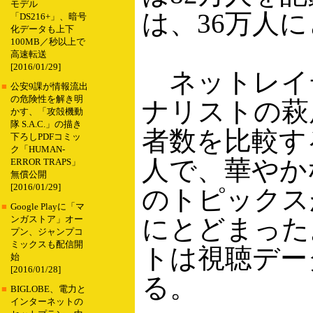
モデル
は、36万人
「DS216+」、暗号
化データも上下
100MB／秒以上で
高速転送
[2016/01/29]
ネットレイ
■
公安9課が情報流出
の危険性を解き明
ナリストの萩
かす、「攻殻機動
隊 S.A.C.」の描き
者数を比較す
下ろしPDFコミッ
ク「HUMAN-
人で、華やか
ERROR TRAPS」
無償公開
[2016/01/29]
のトピックス
■
Google Playに「マ
にとどまった
ンガストア」オー
プン、ジャンプコ
ミックスも配信開
トは視聴デー
始
[2016/01/28]
る。
■
BIGLOBE、電力と
インターネットの