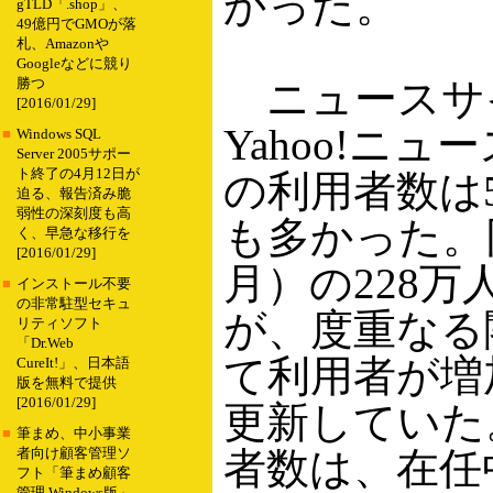
かった。
gTLD「.shop」、
49億円でGMOが落
札、Amazonや
Googleなどに競り
ニュースサ
勝つ
[2016/01/29]
Yahoo!ニ
■
Windows SQL
Server 2005サポー
ト終了の4月12日が
の利用者数は
迫る、報告済み脆
弱性の深刻度も高
も多かった。
く、早急な移行を
[2016/01/29]
月）の228
■
インストール不要
の非常駐型セキュ
が、度重なる
リティソフト
「Dr.Web
て利用者が増
CureIt!」、日本語
版を無料で提供
[2016/01/29]
更新していた
■
筆まめ、中小事業
者数は、在任
者向け顧客管理ソ
フト「筆まめ顧客