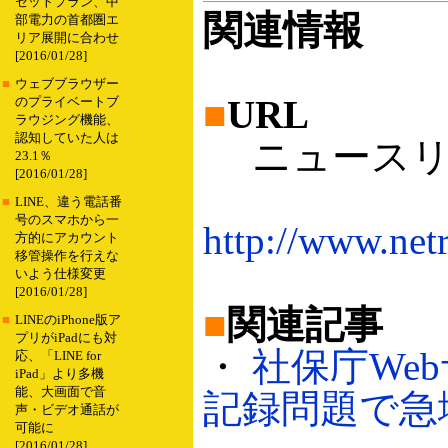
セットプラン、中
関連情報
部電力の首都圏エ
リア展開に合わせ
[2016/01/28]
■
ウェブブラウザー
■
URL
のプライベートブ
ラウジング機能、
認知していた人は
ニュースリ
23.1％
[2016/01/28]
■
LINE、違う電話番
号のスマホから一
http://www.ne
方的にアカウント
移管操作を行えな
いよう仕様変更
[2016/01/28]
■
関連記事
■
LINEのiPhone版ア
プリがiPadにも対
・
社保庁We
応、「LINE for
iPad」より多機
能、大画面で音
記録問題で急増（
声・ビデオ通話が
可能に
[2016/01/28]