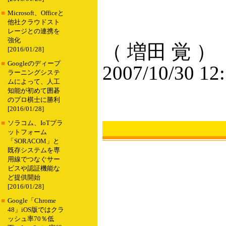
■
Microsoft、Officeと
他社クラウドスト
レージとの連携を
強化
（ 増田 覚 ）
[2016/01/28]
■
Googleのディープ
2007/10/30 12
ラーニングシステ
ムによって、人工
知能が初めて囲碁
のプロ棋士に勝利
[2016/01/28]
■
ソラコム、IoTプラ
ットフォーム
「SORACOM」と
既存システムを専
用線でつなぐサー
ビスや認証機能な
ど提供開始
[2016/01/28]
■
Google「Chrome
48」iOS版ではクラ
ッシュ率70％低