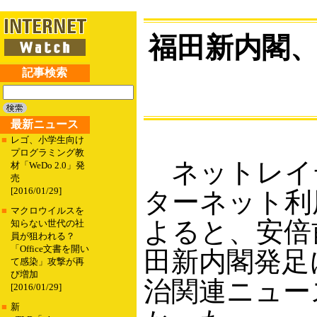
福田新内閣、
記事検索
最新ニュース
■
レゴ、小学生向け
プログラミング教
ネットレイテ
材「WeDo 2.0」発
売
[2016/01/29]
ターネット利
■
マクロウイルスを
よると、安倍
知らない世代の社
員が狙われる？
「Office文書を開い
田新内閣発足
て感染」攻撃が再
び増加
治関連ニュー
[2016/01/29]
■
新