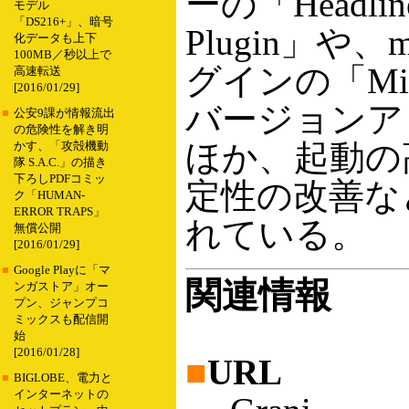
ーの「Headline
モデル
「DS216+」、暗号
Plugin」や、
化データも上下
100MB／秒以上で
グインの「Mix
高速転送
[2016/01/29]
バージョンア
■
公安9課が情報流出
の危険性を解き明
ほか、起動の
かす、「攻殻機動
隊 S.A.C.」の描き
下ろしPDFコミッ
定性の改善な
ク「HUMAN-
ERROR TRAPS」
れている。
無償公開
[2016/01/29]
■
Google Playに「マ
関連情報
ンガストア」オー
プン、ジャンプコ
ミックスも配信開
始
[2016/01/28]
■
URL
■
BIGLOBE、電力と
インターネットの