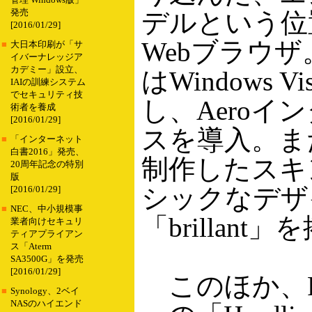
管理 Windows版」
発売
デルという位
[2016/01/29]
Webブラウザ。G
■
大日本印刷が「サ
イバーナレッジア
カデミー」設立、
はWindows V
IAIの訓練システム
でセキュリティ技
し、Aeroイ
術者を養成
[2016/01/29]
スを導入。ま
■
「インターネット
白書2016」発売、
制作したスキ
20周年記念の特別
版
シックなデザ
[2016/01/29]
■
NEC、中小規模事
「brillant
業者向けセキュリ
ティアプライアン
ス「Aterm
SA3500G」を発売
[2016/01/29]
このほか、R
■
Synology、2ベイ
NASのハイエンド