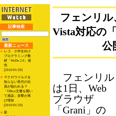
フェンリル、
記事検索
Vista対応の「
公
最新ニュース
■
レゴ、小学生向け
プログラミング教
材「WeDo 2.0」発
売
[2016/01/29]
フェンリル
■
マクロウイルスを
知らない世代の社
は1日、Web
員が狙われる？
「Office文書を開い
ブラウザ
て感染」攻撃が再
び増加
[2016/01/29]
「Grani」の
■
新