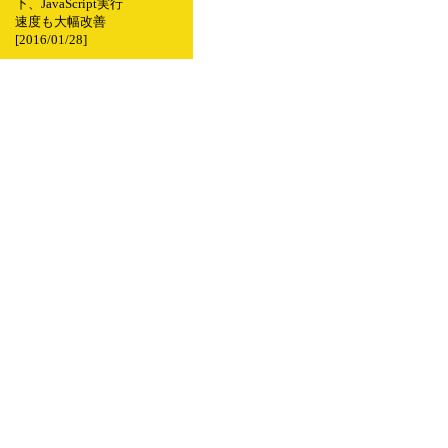
下、JavaScript実行
速度も大幅改善
[2016/01/28]