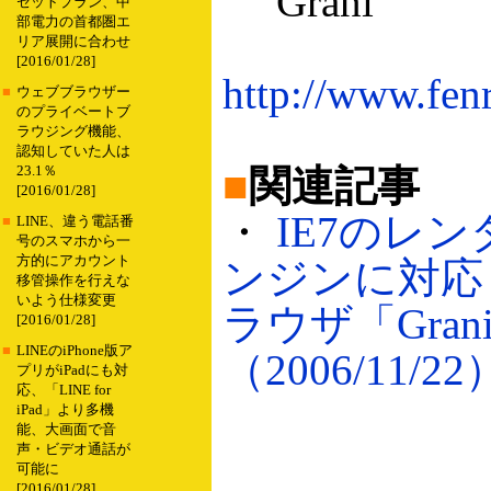
Grani
セットプラン、中
部電力の首都圏エ
リア展開に合わせ
[2016/01/28]
http://www.fenr
■
ウェブブラウザー
のプライベートブ
ラウジング機能、
認知していた人は
■
関連記事
23.1％
[2016/01/28]
・
IE7のレ
■
LINE、違う電話番
号のスマホから一
方的にアカウント
ンジンに対応
移管操作を行えな
いよう仕様変更
ラウザ「Grani
[2016/01/28]
■
LINEのiPhone版ア
（2006/11/22
プリがiPadにも対
応、「LINE for
iPad」より多機
能、大画面で音
声・ビデオ通話が
可能に
[2016/01/28]