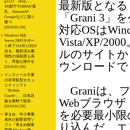
gTLD「.shop」、
最新版となる
49億円でGMOが落
札、Amazonや
「Grani 3
Googleなどに競り
勝つ
対応OSはWind
[2016/01/29]
■
Windows SQL
Vista/XP/2
Server 2005サポー
ト終了の4月12日が
ルのサイトか
迫る、報告済み脆
弱性の深刻度も高
く、早急な移行を
ウンロードで
[2016/01/29]
■
インストール不要
の非常駐型セキュ
リティソフト
Graniは、
「Dr.Web
CureIt!」、日本語
Webブラウザ「S
版を無料で提供
[2016/01/29]
を必要最小限
■
筆まめ、中小事業
者向け顧客管理ソ
り込んだ、エ
フト「筆まめ顧客