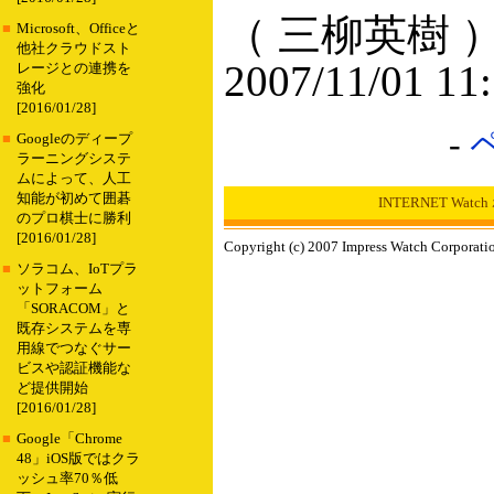
（ 三柳英樹 
■
Microsoft、Officeと
他社クラウドスト
2007/11/01 11
レージとの連携を
強化
[2016/01/28]
-
■
Googleのディープ
ラーニングシステ
ムによって、人工
知能が初めて囲碁
INTERNET Wat
のプロ棋士に勝利
[2016/01/28]
Copyright (c) 2007 Impress Watch Corporatio
■
ソラコム、IoTプラ
ットフォーム
「SORACOM」と
既存システムを専
用線でつなぐサー
ビスや認証機能な
ど提供開始
[2016/01/28]
■
Google「Chrome
48」iOS版ではクラ
ッシュ率70％低