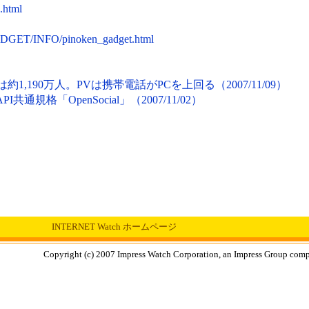
2.html
/GADGET/INFO/pinoken_gadget.html
1,190万人。PVは携帯電話がPCを上回る（2007/11/09）
I共通規格「OpenSocial」（2007/11/02）
INTERNET Watch ホームページ
Copyright (c) 2007 Impress Watch Corporation, an Impress Group compan