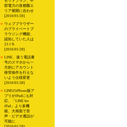
セットプラン、中
部電力の首都圏エ
リア展開に合わせ
[2016/01/28]
■
ウェブブラウザー
のプライベートブ
ラウジング機能、
認知していた人は
23.1％
[2016/01/28]
■
LINE、違う電話番
号のスマホから一
方的にアカウント
移管操作を行えな
いよう仕様変更
[2016/01/28]
■
LINEのiPhone版ア
プリがiPadにも対
応、「LINE for
iPad」より多機
能、大画面で音
声・ビデオ通話が
可能に
[2016/01/28]