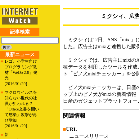
ミクシィ、広告主
記事検索
ミクシィは12日、SNS「mixi
した。広告主はmixiと連携した
最新ニュース
ミクシィでは、広告主にmixiのA
■
レゴ、小学生向け
種データを利用したツールを作成
プログラミング教
材「WeDo 2.0」発
ト「ピノ犬mixiチェッカー」を公開した
売
[2016/01/29]
ピノ犬mixiチェッカーは、日産
■
マクロウイルスを
ップ上のピノ犬がmixiの新着
知らない世代の社
日産のガジェットプラットフォー
員が狙われる？
「Office文書を開い
て感染」攻撃が再
関連情報
び増加
[2016/01/29]
■
URL
■
新
ニュースリリース