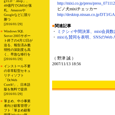
gTLD「.shop」、
http://mixi.co.jp/press/press_07111
49億円でGMOが落
ピノ犬mixiチェッカー
札、Amazonや
http://desktop.nissan.co.jp/DT3
Googleなどに競り
勝つ
[2016/01/29]
■
関連記事
・
ミクシィ中間決算、mixi会員数は約
■
Windows SQL
Server 2005サポー
・
mixiも賛同を表明、SNSのWeb AP
ト終了の4月12日が
迫る、報告済み脆
弱性の深刻度も高
く、早急な移行を
（ 野津 誠 ）
[2016/01/29]
2007/11/13 18:56
■
インストール不要
の非常駐型セキュ
リティソフト
「Dr.Web
CureIt!」、日本語
版を無料で提供
[2016/01/29]
■
筆まめ、中小事業
者向け顧客管理ソ
フト「筆まめ顧客