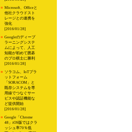
■
Microsoft、Officeと
他社クラウドスト
レージとの連携を
強化
[2016/01/28]
■
Googleのディープ
ラーニングシステ
ムによって、人工
知能が初めて囲碁
のプロ棋士に勝利
[2016/01/28]
■
ソラコム、IoTプラ
ットフォーム
「SORACOM」と
既存システムを専
用線でつなぐサー
ビスや認証機能な
ど提供開始
[2016/01/28]
■
Google「Chrome
48」iOS版ではクラ
ッシュ率70％低