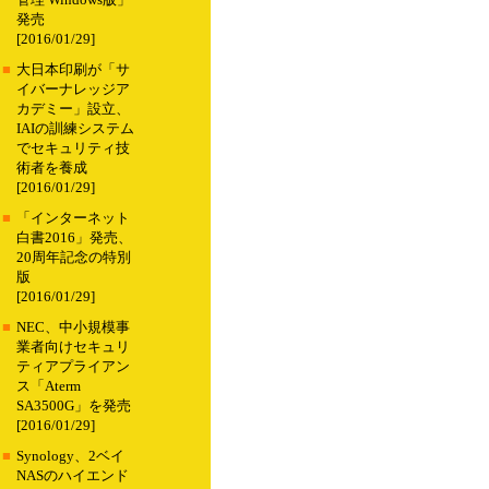
管理 Windows版」
発売
[2016/01/29]
■
大日本印刷が「サ
イバーナレッジア
カデミー」設立、
IAIの訓練システム
でセキュリティ技
術者を養成
[2016/01/29]
■
「インターネット
白書2016」発売、
20周年記念の特別
版
[2016/01/29]
■
NEC、中小規模事
業者向けセキュリ
ティアプライアン
ス「Aterm
SA3500G」を発売
[2016/01/29]
■
Synology、2ベイ
NASのハイエンド