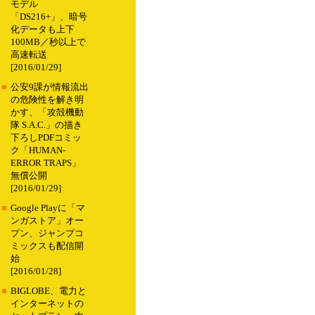
モデル
「DS216+」、暗号
化データも上下
100MB／秒以上で
高速転送
[2016/01/29]
■
公安9課が情報流出
の危険性を解き明
かす、「攻殻機動
隊 S.A.C.」の描き
下ろしPDFコミッ
ク「HUMAN-
ERROR TRAPS」
無償公開
[2016/01/29]
■
Google Playに「マ
ンガストア」オー
プン、ジャンプコ
ミックスも配信開
始
[2016/01/28]
■
BIGLOBE、電力と
インターネットの