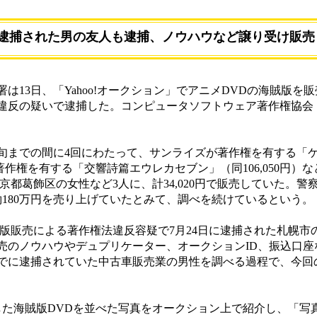
逮捕された男の友人も逮捕、ノウハウなど譲り受け販売
13日、「Yahoo!オークション」でアニメDVDの海賊版を
違反の疑いで逮捕した。コンピュータソフトウェア著作権協会（A
旬までの間に4回にわたって、サンライズが著作権を有する「
が著作権を有する「交響詩篇エウレカセブン」（同106,050円）
東京都葛飾区の女性など3人に、計34,020円で販売していた。
約180万円を売り上げていたとみて、調べを続けているという。
版販売による著作権法違反容疑で7月24日に逮捕された札幌市
売のノウハウやデュプリケーター、オークションID、振込口座
でに逮捕されていた中古車販売業の男性を調べる過程で、今回
た海賊版DVDを並べた写真をオークション上で紹介し、「写