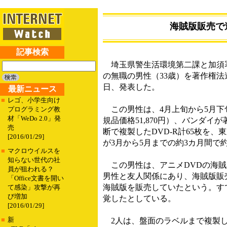
海賊版販売で
記事検索
埼玉県警生活環境第二課と加須署は
の無職の男性（33歳）を著作権法
日、発表した。
最新ニュース
■
レゴ、小学生向け
この男性は、4月上旬から5月下
プログラミング教
材「WeDo 2.0」発
規品価格51,870円）、バンダイ
売
断で複製したDVD-R計65枚を、
[2016/01/29]
が3月から5月までの約3カ月間で
■
マクロウイルスを
知らない世代の社
この男性は、アニメDVDの海賊
員が狙われる？
男性と友人関係にあり、海賊版販
「Office文書を開い
海賊版を販売していたという。す
て感染」攻撃が再
び増加
覚したとしている。
[2016/01/29]
■
新
2人は、盤面のラベルまで複製し