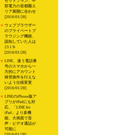
セットプラン、中
部電力の首都圏エ
リア展開に合わせ
[2016/01/28]
■
ウェブブラウザー
のプライベートブ
ラウジング機能、
認知していた人は
23.1％
[2016/01/28]
■
LINE、違う電話番
号のスマホから一
方的にアカウント
移管操作を行えな
いよう仕様変更
[2016/01/28]
■
LINEのiPhone版ア
プリがiPadにも対
応、「LINE for
iPad」より多機
能、大画面で音
声・ビデオ通話が
可能に
[2016/01/28]