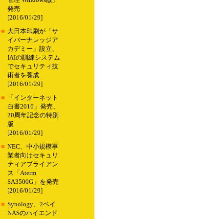
管理 Windows版」
発売
[2016/01/29]
■
大日本印刷が「サ
イバーナレッジア
カデミー」設立、
IAIの訓練システム
でセキュリティ技
術者を養成
[2016/01/29]
■
「インターネット
白書2016」発売、
20周年記念の特別
版
[2016/01/29]
■
NEC、中小規模事
業者向けセキュリ
ティアプライアン
ス「Aterm
SA3500G」を発売
[2016/01/29]
■
Synology、2ベイ
NASのハイエンド