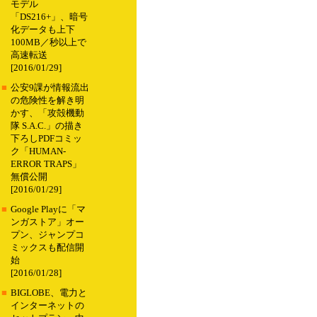
モデル
「DS216+」、暗号
化データも上下
100MB／秒以上で
高速転送
[2016/01/29]
■
公安9課が情報流出
の危険性を解き明
かす、「攻殻機動
隊 S.A.C.」の描き
下ろしPDFコミッ
ク「HUMAN-
ERROR TRAPS」
無償公開
[2016/01/29]
■
Google Playに「マ
ンガストア」オー
プン、ジャンプコ
ミックスも配信開
始
[2016/01/28]
■
BIGLOBE、電力と
インターネットの