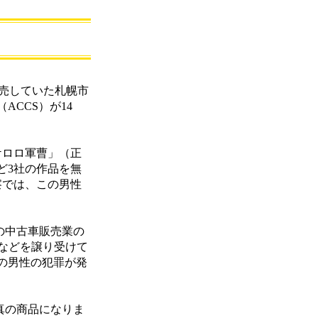
販売していた札幌市
CCS）が14
ケロロ軍曹」（正
など3社の作品を無
警察では、この男性
の中古車販売業の
などを譲り受けて
の男性の犯罪が発
真の商品になりま