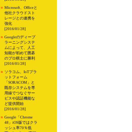
■
Microsoft、Officeと
他社クラウドスト
レージとの連携を
強化
[2016/01/28]
■
Googleのディープ
ラーニングシステ
ムによって、人工
知能が初めて囲碁
のプロ棋士に勝利
[2016/01/28]
■
ソラコム、IoTプラ
ットフォーム
「SORACOM」と
既存システムを専
用線でつなぐサー
ビスや認証機能な
ど提供開始
[2016/01/28]
■
Google「Chrome
48」iOS版ではクラ
ッシュ率70％低