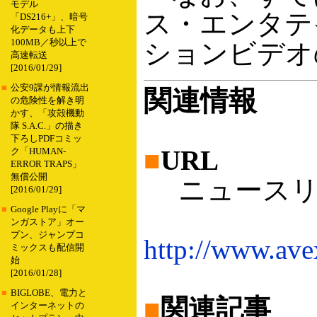
モデル
ス・エンタテ
「DS216+」、暗号
化データも上下
100MB／秒以上で
ションビデオ
高速転送
[2016/01/29]
■
公安9課が情報流出
関連情報
の危険性を解き明
かす、「攻殻機動
隊 S.A.C.」の描き
下ろしPDFコミッ
■
URL
ク「HUMAN-
ERROR TRAPS」
無償公開
ニュースリリ
[2016/01/29]
■
Google Playに「マ
ンガストア」オー
プン、ジャンプコ
http://www.ave
ミックスも配信開
始
[2016/01/28]
■
BIGLOBE、電力と
■
関連記事
インターネットの