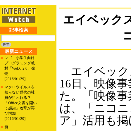
エイベック
記事検索
最新ニュース
■
レゴ、小学生向け
プログラミング教
エイベック
材「WeDo 2.0」発
売
[2016/01/29]
16日、映像
■
マクロウイルスを
た。「映像事
知らない世代の社
員が狙われる？
「Office文書を開い
は、「ニコニ
て感染」攻撃が再
び増加
ア」活用も掲
[2016/01/29]
■
新