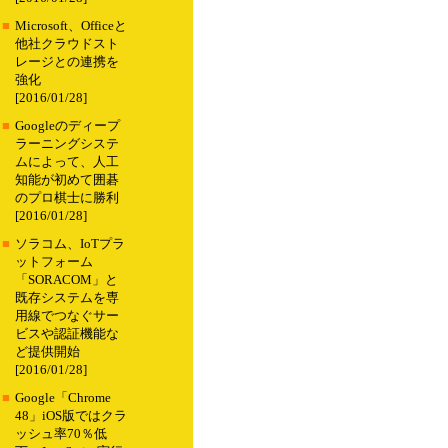
■
Microsoft、Officeと
他社クラウドスト
レージとの連携を
強化
[2016/01/28]
■
Googleのディープ
ラーニングシステ
ムによって、人工
知能が初めて囲碁
のプロ棋士に勝利
[2016/01/28]
■
ソラコム、IoTプラ
ットフォーム
「SORACOM」と
既存システムを専
用線でつなぐサー
ビスや認証機能な
ど提供開始
[2016/01/28]
■
Google「Chrome
48」iOS版ではクラ
ッシュ率70％低