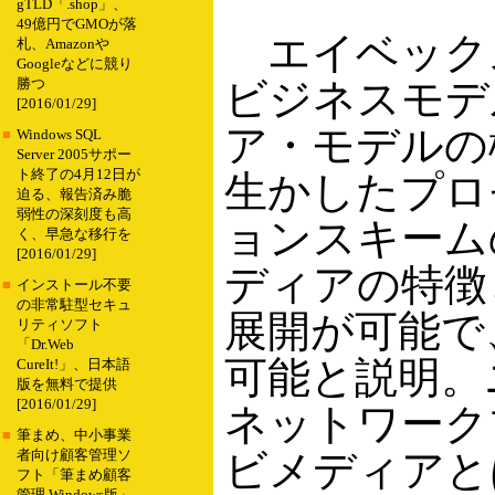
gTLD「.shop」、
49億円でGMOが落
エイベック
札、Amazonや
Googleなどに競り
ビジネスモデ
勝つ
[2016/01/29]
ア・モデルの
■
Windows SQL
Server 2005サポー
ト終了の4月12日が
生かしたプロ
迫る、報告済み脆
弱性の深刻度も高
ョンスキーム
く、早急な移行を
[2016/01/29]
ディアの特徴
■
インストール不要
の非常駐型セキュ
展開が可能で
リティソフト
「Dr.Web
可能と説明。
CureIt!」、日本語
版を無料で提供
[2016/01/29]
ネットワーク
■
筆まめ、中小事業
ビメディアと
者向け顧客管理ソ
フト「筆まめ顧客