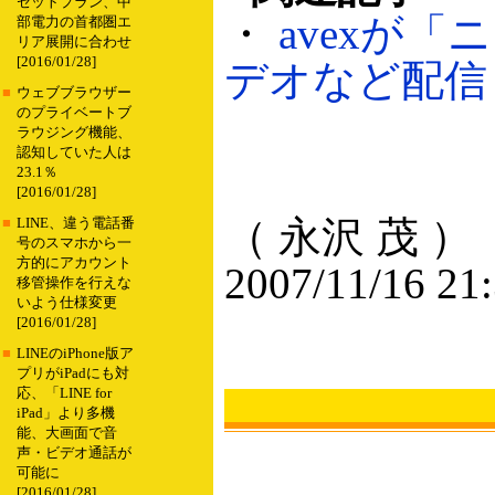
セットプラン、中
・
avexが
部電力の首都圏エ
リア展開に合わせ
[2016/01/28]
デオなど配信（2
■
ウェブブラウザー
のプライベートブ
ラウジング機能、
認知していた人は
23.1％
[2016/01/28]
（ 永沢 茂 ）
■
LINE、違う電話番
号のスマホから一
方的にアカウント
2007/11/16 21
移管操作を行えな
いよう仕様変更
[2016/01/28]
■
LINEのiPhone版ア
プリがiPadにも対
応、「LINE for
iPad」より多機
能、大画面で音
声・ビデオ通話が
可能に
[2016/01/28]