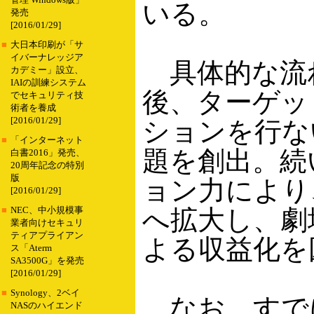
管理 Windows版」
いる。
発売
[2016/01/29]
■
大日本印刷が「サ
イバーナレッジア
具体的な流
カデミー」設立、
IAIの訓練システム
後、ターゲッ
でセキュリティ技
術者を養成
[2016/01/29]
ションを行な
■
「インターネット
題を創出。続
白書2016」発売、
20周年記念の特別
版
ョン力により
[2016/01/29]
へ拡大し、劇
■
NEC、中小規模事
業者向けセキュリ
ティアプライアン
よる収益化を
ス「Aterm
SA3500G」を発売
[2016/01/29]
■
Synology、2ベイ
なお、すで
NASのハイエンド