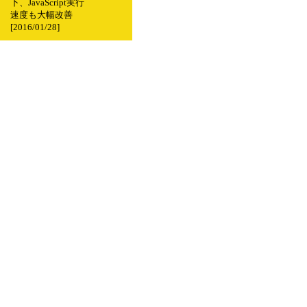
下、JavaScript実行
速度も大幅改善
[2016/01/28]