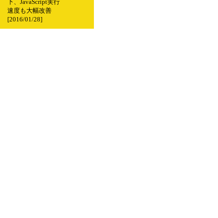
下、JavaScript実行
速度も大幅改善
[2016/01/28]