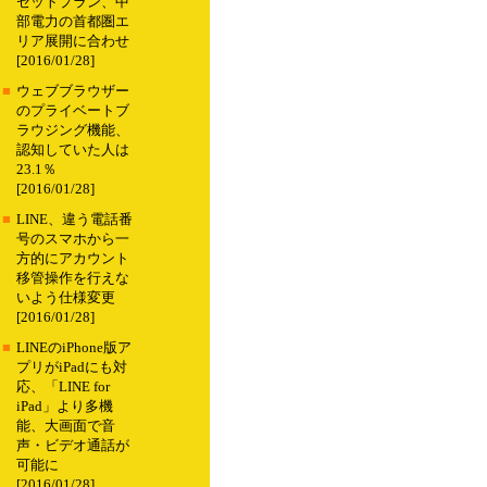
セットプラン、中
部電力の首都圏エ
リア展開に合わせ
[2016/01/28]
■
ウェブブラウザー
のプライベートブ
ラウジング機能、
認知していた人は
23.1％
[2016/01/28]
■
LINE、違う電話番
号のスマホから一
方的にアカウント
移管操作を行えな
いよう仕様変更
[2016/01/28]
■
LINEのiPhone版ア
プリがiPadにも対
応、「LINE for
iPad」より多機
能、大画面で音
声・ビデオ通話が
可能に
[2016/01/28]