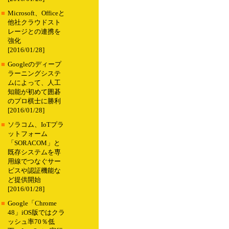
■
Microsoft、Officeと
他社クラウドスト
レージとの連携を
強化
[2016/01/28]
■
Googleのディープ
ラーニングシステ
ムによって、人工
知能が初めて囲碁
のプロ棋士に勝利
[2016/01/28]
■
ソラコム、IoTプラ
ットフォーム
「SORACOM」と
既存システムを専
用線でつなぐサー
ビスや認証機能な
ど提供開始
[2016/01/28]
■
Google「Chrome
48」iOS版ではクラ
ッシュ率70％低