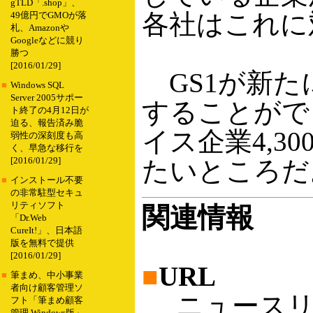
gTLD「.shop」、
各社はこれに
49億円でGMOが落
札、Amazonや
Googleなどに競り
勝つ
[2016/01/29]
GS1が新た
■
Windows SQL
Server 2005サポー
することがで
ト終了の4月12日が
迫る、報告済み脆
イス企業4,
弱性の深刻度も高
く、早急な移行を
[2016/01/29]
たいところだ
■
インストール不要
の非常駐型セキュ
リティソフト
関連情報
「Dr.Web
CureIt!」、日本語
版を無料で提供
[2016/01/29]
■
URL
■
筆まめ、中小事業
者向け顧客管理ソ
ニュースリリ
フト「筆まめ顧客