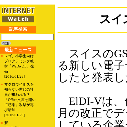
スイ
記事検索
最新ニュース
スイスのGS1 S
■
レゴ、小学生向け
プログラミング教
る新しい電子
材「WeDo 2.0」発
売
したと発表し
[2016/01/29]
■
マクロウイルスを
知らない世代の社
員が狙われる？
ElDI-V
「Office文書を開い
て感染」攻撃が再
月の改正でデ
び増加
[2016/01/29]
している企業が
■
新