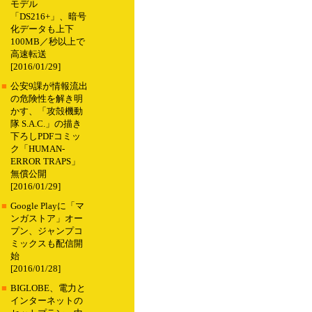
モデル
「DS216+」、暗号
化データも上下
100MB／秒以上で
高速転送
[2016/01/29]
■
公安9課が情報流出
の危険性を解き明
かす、「攻殻機動
隊 S.A.C.」の描き
下ろしPDFコミッ
ク「HUMAN-
ERROR TRAPS」
無償公開
[2016/01/29]
■
Google Playに「マ
ンガストア」オー
プン、ジャンプコ
ミックスも配信開
始
[2016/01/28]
■
BIGLOBE、電力と
インターネットの