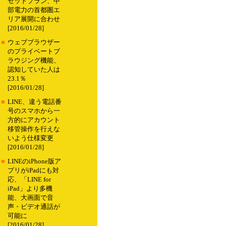
セットプラン、中
部電力の首都圏エ
リア展開に合わせ
[2016/01/28]
■
ウェブブラウザー
のプライベートブ
ラウジング機能、
認知していた人は
23.1％
[2016/01/28]
■
LINE、違う電話番
号のスマホから一
方的にアカウント
移管操作を行えな
いよう仕様変更
[2016/01/28]
■
LINEのiPhone版ア
プリがiPadにも対
応、「LINE for
iPad」より多機
能、大画面で音
声・ビデオ通話が
可能に
[2016/01/28]