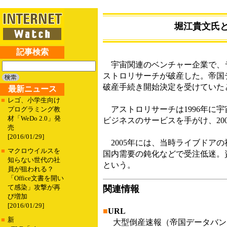
堀江貴文氏
記事検索
宇宙関連のベンチャー企業で、ラ
ストロリサーチが破産した。帝国デ
破産手続き開始決定を受けていた
最新ニュース
■
レゴ、小学生向け
アストロリサーチは1996年に
プログラミング教
材「WeDo 2.0」発
ビジネスのサービスを手がけ、200
売
[2016/01/29]
2005年には、当時ライブドア
■
マクロウイルスを
国内需要の鈍化などで受注低迷。
知らない世代の社
という。
員が狙われる？
「Office文書を開い
て感染」攻撃が再
関連情報
び増加
[2016/01/29]
■
URL
■
新
大型倒産速報（帝国データバン