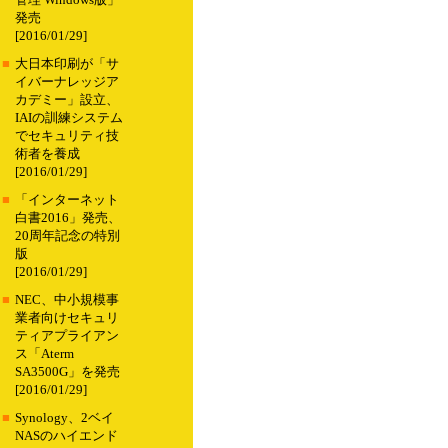
管理 Windows版」
発売
[2016/01/29]
■
大日本印刷が「サ
イバーナレッジア
カデミー」設立、
IAIの訓練システム
でセキュリティ技
術者を養成
[2016/01/29]
■
「インターネット
白書2016」発売、
20周年記念の特別
版
[2016/01/29]
■
NEC、中小規模事
業者向けセキュリ
ティアプライアン
ス「Aterm
SA3500G」を発売
[2016/01/29]
■
Synology、2ベイ
NASのハイエンド