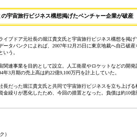
との宇宙旅行ビジネス構想掲げたベンチャー企業が破産
イブドア元社長の堀江貴文氏と宇宙旅行ビジネス構想を掲げ
ータバンクによれば、2007年12月25日に東京地裁へ自己破
という。
宇宙関連事業を目的として設立。人工衛星やロケットなどの開発
4年3月期の売上高は約22億9,100万円を計上していた。
の社長だった堀江貴文氏と共同で宇宙旅行ビジネスを立ち上げる
資金繰りが悪化したため、今回の措置となった。負債は約10億
ク）