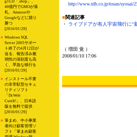
gTLD「.shop」、
http://www.tdb.co.jp/tosan/syosai/
49億円でGMOが落
札、Amazonや
■
関連記事
Googleなどに競り
勝つ
・
ライブドアが有人宇宙飛行に“新規
[2016/01/29]
■
Windows SQL
Server 2005サポー
ト終了の4月12日が
（ 増田 覚 ）
迫る、報告済み脆
2008/01/10 17:06
弱性の深刻度も高
く、早急な移行を
[2016/01/29]
■
インストール不要
の非常駐型セキュ
リティソフト
「Dr.Web
CureIt!」、日本語
版を無料で提供
[2016/01/29]
■
筆まめ、中小事業
者向け顧客管理ソ
フト「筆まめ顧客