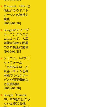
■
Microsoft、Officeと
他社クラウドスト
レージとの連携を
強化
[2016/01/28]
■
Googleのディープ
ラーニングシステ
ムによって、人工
知能が初めて囲碁
のプロ棋士に勝利
[2016/01/28]
■
ソラコム、IoTプラ
ットフォーム
「SORACOM」と
既存システムを専
用線でつなぐサー
ビスや認証機能な
ど提供開始
[2016/01/28]
■
Google「Chrome
48」iOS版ではクラ
ッシュ率70％低