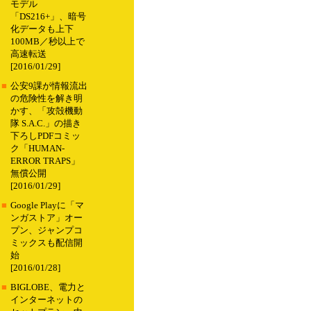
モデル
「DS216+」、暗号
化データも上下
100MB／秒以上で
高速転送
[2016/01/29]
■
公安9課が情報流出
の危険性を解き明
かす、「攻殻機動
隊 S.A.C.」の描き
下ろしPDFコミッ
ク「HUMAN-
ERROR TRAPS」
無償公開
[2016/01/29]
■
Google Playに「マ
ンガストア」オー
プン、ジャンプコ
ミックスも配信開
始
[2016/01/28]
■
BIGLOBE、電力と
インターネットの