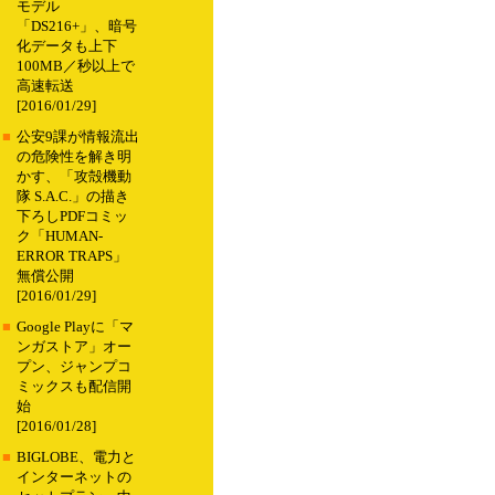
モデル
「DS216+」、暗号
化データも上下
100MB／秒以上で
高速転送
[2016/01/29]
■
公安9課が情報流出
の危険性を解き明
かす、「攻殻機動
隊 S.A.C.」の描き
下ろしPDFコミッ
ク「HUMAN-
ERROR TRAPS」
無償公開
[2016/01/29]
■
Google Playに「マ
ンガストア」オー
プン、ジャンプコ
ミックスも配信開
始
[2016/01/28]
■
BIGLOBE、電力と
インターネットの