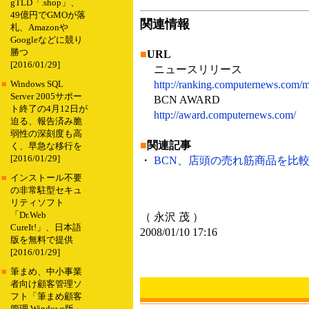
gTLD「.shop」、
49億円でGMOが落
関連情報
札、Amazonや
Googleなどに競り
勝つ
■
URL
[2016/01/29]
ニュースリリース
http://ranking.computernews.com/
■
Windows SQL
Server 2005サポー
BCN AWARD
ト終了の4月12日が
http://award.computernews.com/
迫る、報告済み脆
弱性の深刻度も高
■
関連記事
く、早急な移行を
[2016/01/29]
・
BCN、店頭の売れ筋商品を比較し
■
インストール不要
の非常駐型セキュ
リティソフト
「Dr.Web
（ 永沢 茂 ）
CureIt!」、日本語
2008/01/10 17:16
版を無料で提供
[2016/01/29]
■
筆まめ、中小事業
者向け顧客管理ソ
フト「筆まめ顧客