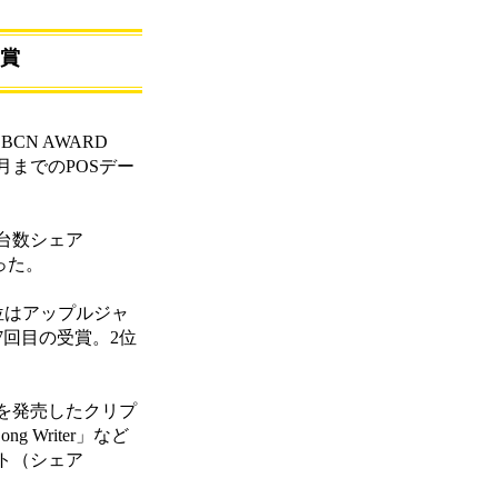
賞
N AWARD
2月までのPOSデー
台数シェア
った。
位はアップルジャ
7回目の受賞。2位
を発売したクリプ
 Writer」など
ット（シェア