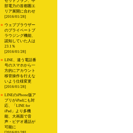
セットプラン、中
部電力の首都圏エ
リア展開に合わせ
[2016/01/28]
■
ウェブブラウザー
のプライベートブ
ラウジング機能、
認知していた人は
23.1％
[2016/01/28]
■
LINE、違う電話番
号のスマホから一
方的にアカウント
移管操作を行えな
いよう仕様変更
[2016/01/28]
■
LINEのiPhone版ア
プリがiPadにも対
応、「LINE for
iPad」より多機
能、大画面で音
声・ビデオ通話が
可能に
[2016/01/28]