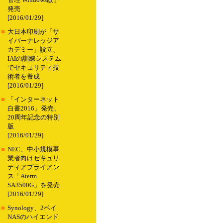
管理 Windows版」
発売
[2016/01/29]
■
大日本印刷が「サ
イバーナレッジア
カデミー」設立、
IAIの訓練システム
でセキュリティ技
術者を養成
[2016/01/29]
■
「インターネット
白書2016」発売、
20周年記念の特別
版
[2016/01/29]
■
NEC、中小規模事
業者向けセキュリ
ティアプライアン
ス「Aterm
SA3500G」を発売
[2016/01/29]
■
Synology、2ベイ
NASのハイエンド