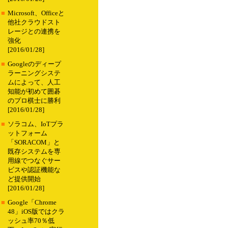
■
Microsoft、Officeと
他社クラウドスト
レージとの連携を
強化
[2016/01/28]
■
Googleのディープ
ラーニングシステ
ムによって、人工
知能が初めて囲碁
のプロ棋士に勝利
[2016/01/28]
■
ソラコム、IoTプラ
ットフォーム
「SORACOM」と
既存システムを専
用線でつなぐサー
ビスや認証機能な
ど提供開始
[2016/01/28]
■
Google「Chrome
48」iOS版ではクラ
ッシュ率70％低