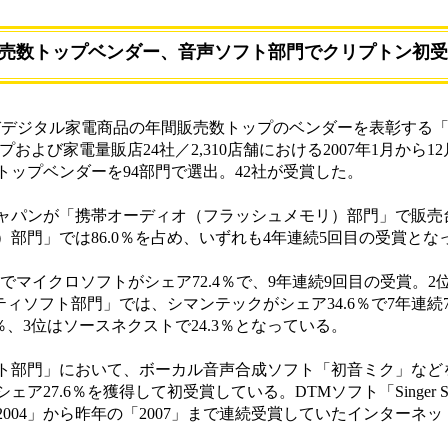
販売数トップベンダー、音声ソフト部門でクリプトン初受
びデジタル家電商品の年間販売数トップのベンダーを表彰する「BC
プおよび家電量販店24社／2,310店舗における2007年1月から1
ップベンダーを94部門で選出。42社が受賞した。
ャパンが「携帯オーディオ（フラッシュメモリ）部門」で販売
D）部門」では86.0％を占め、いずれも4年連続5回目の受賞とな
マイクロソフトがシェア72.4％で、9年連続9回目の受賞。2
ティソフト部門」では、シマンテックがシェア34.6％で7年連続
％、3位はソースネクストで24.3％となっている。
部門」において、ボーカル音声合成ソフト「初音ミク」など
7.6％を獲得して初受賞している。DTMソフト「Singer Song
004」から昨年の「2007」まで連続受賞していたインターネ