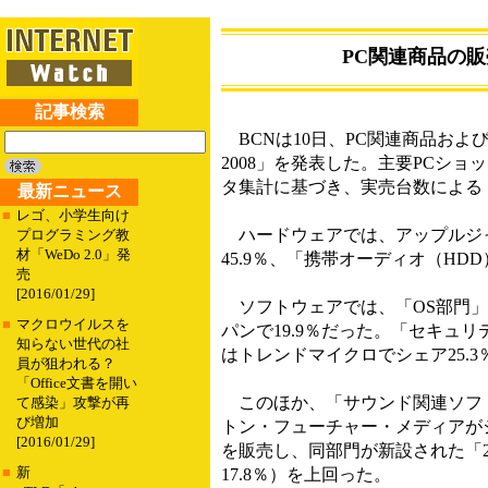
PC関連商品の
記事検索
BCNは10日、PC関連商品およ
2008」を発表した。主要PCショッ
タ集計に基づき、実売台数によるト
最新ニュース
■
レゴ、小学生向け
ハードウェアでは、アップルジ
プログラミング教
材「WeDo 2.0」発
45.9％、「携帯オーディオ（HD
売
[2016/01/29]
ソフトウェアでは、「OS部門」で
■
マクロウイルスを
パンで19.9％だった。「セキュリ
知らない世代の社
はトレンドマイクロでシェア25.3
員が狙われる？
「Office文書を開い
このほか、「サウンド関連ソフト
て感染」攻撃が再
び増加
トン・フューチャー・メディアがシェア2
[2016/01/29]
を販売し、同部門が新設された「2
■
新
17.8％）を上回った。