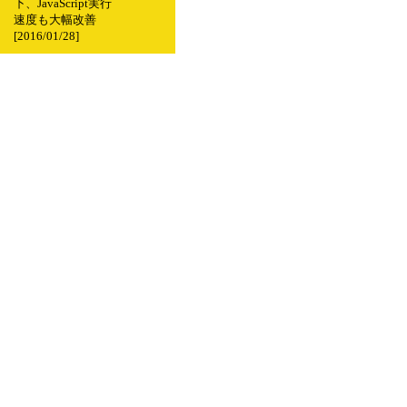
下、JavaScript実行
速度も大幅改善
[2016/01/28]