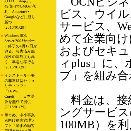
OCNビジネ
gTLD「.shop」、
49億円でGMOが落
ビス、ウイル
札、Amazonや
Googleなどに競り
サービス、W
勝つ
[2016/01/29]
めて企業向け
■
Windows SQL
Server 2005サポー
ト終了の4月12日が
およびセキュ
迫る、報告済み脆
弱性の深刻度も高
ィplus」
く、早急な移行を
[2016/01/29]
ブ」を組み合
■
インストール不要
の非常駐型セキュ
リティソフト
「Dr.Web
料金は、接続
CureIt!」、日本語
版を無料で提供
[2016/01/29]
ングサービス
■
筆まめ、中小事業
100MB）を
者向け顧客管理ソ
フト「筆まめ顧客