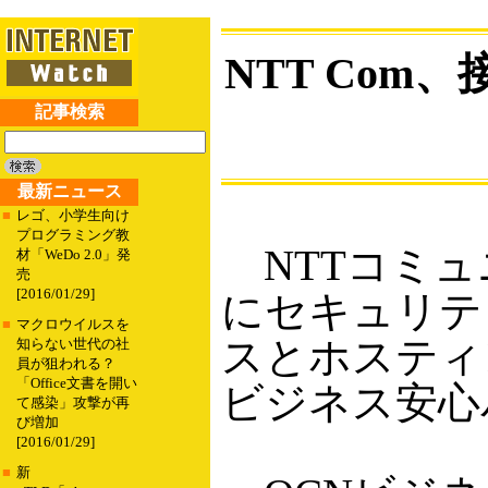
NTT Co
記事検索
最新ニュース
■
レゴ、小学生向け
プログラミング教
NTTコミュ
材「WeDo 2.0」発
売
[2016/01/29]
にセキュリテ
■
マクロウイルスを
スとホスティ
知らない世代の社
員が狙われる？
「Office文書を開い
ビジネス安心
て感染」攻撃が再
び増加
[2016/01/29]
■
新