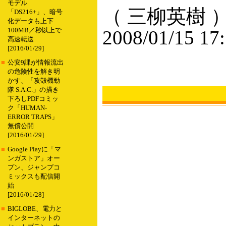
モデル
（ 三柳英樹 
「DS216+」、暗号
化データも上下
100MB／秒以上で
2008/01/15 17
高速転送
[2016/01/29]
■
公安9課が情報流出
の危険性を解き明
かす、「攻殻機動
隊 S.A.C.」の描き
下ろしPDFコミッ
ク「HUMAN-
ERROR TRAPS」
無償公開
[2016/01/29]
■
Google Playに「マ
ンガストア」オー
プン、ジャンプコ
ミックスも配信開
始
[2016/01/28]
■
BIGLOBE、電力と
インターネットの