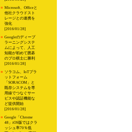
■
Microsoft、Officeと
他社クラウドスト
レージとの連携を
強化
[2016/01/28]
■
Googleのディープ
ラーニングシステ
ムによって、人工
知能が初めて囲碁
のプロ棋士に勝利
[2016/01/28]
■
ソラコム、IoTプラ
ットフォーム
「SORACOM」と
既存システムを専
用線でつなぐサー
ビスや認証機能な
ど提供開始
[2016/01/28]
■
Google「Chrome
48」iOS版ではクラ
ッシュ率70％低