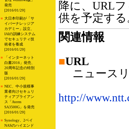
管理 Windows版」
降に、URL
発売
[2016/01/29]
供を予定する
■
大日本印刷が「サ
イバーナレッジア
カデミー」設立、
関連情報
IAIの訓練システム
でセキュリティ技
術者を養成
[2016/01/29]
■
URL
■
「インターネット
白書2016」発売、
20周年記念の特別
ニュースリ
版
[2016/01/29]
■
NEC、中小規模事
業者向けセキュリ
http://www.ntt
ティアプライアン
ス「Aterm
SA3500G」を発売
[2016/01/29]
■
Synology、2ベイ
NASのハイエンド