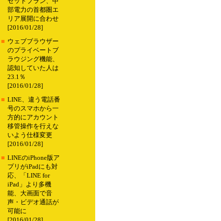
セットプラン、中
部電力の首都圏エ
リア展開に合わせ
[2016/01/28]
■
ウェブブラウザー
のプライベートブ
ラウジング機能、
認知していた人は
23.1％
[2016/01/28]
■
LINE、違う電話番
号のスマホから一
方的にアカウント
移管操作を行えな
いよう仕様変更
[2016/01/28]
■
LINEのiPhone版ア
プリがiPadにも対
応、「LINE for
iPad」より多機
能、大画面で音
声・ビデオ通話が
可能に
[2016/01/28]