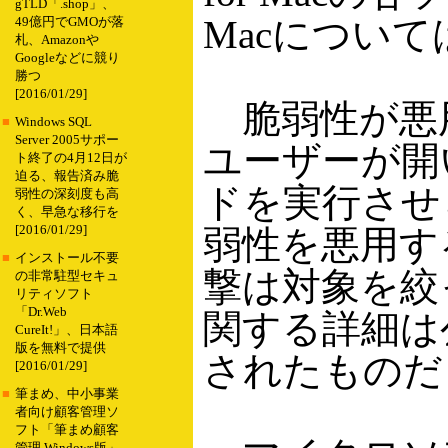
gTLD「.shop」、
Macについ
49億円でGMOが落
札、Amazonや
Googleなどに競り
勝つ
[2016/01/29]
脆弱性が悪用
■
Windows SQL
Server 2005サポー
ユーザーが開
ト終了の4月12日が
迫る、報告済み脆
ドを実行させ
弱性の深刻度も高
く、早急な移行を
[2016/01/29]
弱性を悪用す
■
インストール不要
撃は対象を絞
の非常駐型セキュ
リティソフト
「Dr.Web
関する詳細は
CureIt!」、日本語
版を無料で提供
されたものだ
[2016/01/29]
■
筆まめ、中小事業
者向け顧客管理ソ
フト「筆まめ顧客