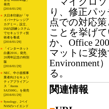
マイクロソ
管理 Windows版」
発売
り、修正パッ
[2016/01/29]
■
大日本印刷が「サ
点での対応策
イバーナレッジア
カデミー」設立、
IAIの訓練システム
ことを挙げてい
でセキュリティ技
術者を養成
か、Office 
[2016/01/29]
■
「インターネット
マットに変換する「MO
白書2016」発売、
20周年記念の特別
Environ
版
[2016/01/29]
る。
■
NEC、中小規模事
業者向けセキュリ
ティアプライアン
関連情報
ス「Aterm
SA3500G」を発売
[2016/01/29]
■
Synology、2ベイ
NASのハイエンド