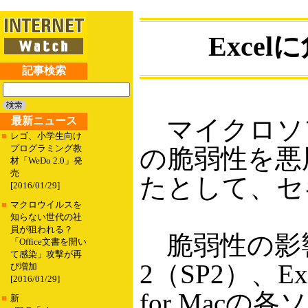
Exce
記事検索
最新ニュース
マイクロソフ
■
レゴ、小学生向け
プログラミング教
の脆弱性を悪
材「WeDo 2.0」発
売
たとして、セ
[2016/01/29]
■
マクロウイルスを
知らない世代の社
員が狙われる？
脆弱性の影響を受け
「Office文書を開い
て感染」攻撃が再
2（SP2）、Exce
び増加
[2016/01/29]
for Macの各ソフ
■
新