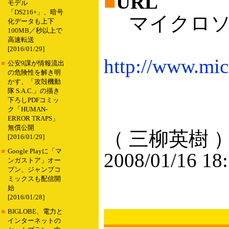
■
URL
モデル
「DS216+」、暗号
マイクロソフ
化データも上下
100MB／秒以上で
高速転送
[2016/01/29]
http://www.mic
■
公安9課が情報流出
の危険性を解き明
かす、「攻殻機動
隊 S.A.C.」の描き
下ろしPDFコミッ
ク「HUMAN-
ERROR TRAPS」
無償公開
（ 三柳英樹 
[2016/01/29]
■
Google Playに「マ
2008/01/16 18
ンガストア」オー
プン、ジャンプコ
ミックスも配信開
始
[2016/01/28]
■
BIGLOBE、電力と
インターネットの