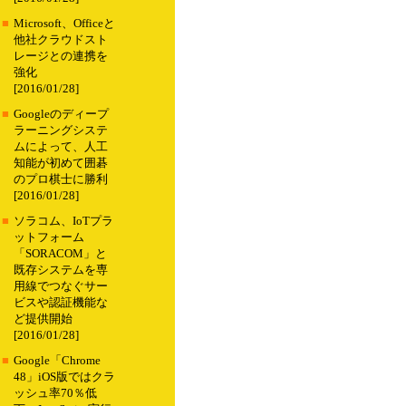
■
Microsoft、Officeと
他社クラウドスト
レージとの連携を
強化
[2016/01/28]
■
Googleのディープ
ラーニングシステ
ムによって、人工
知能が初めて囲碁
のプロ棋士に勝利
[2016/01/28]
■
ソラコム、IoTプラ
ットフォーム
「SORACOM」と
既存システムを専
用線でつなぐサー
ビスや認証機能な
ど提供開始
[2016/01/28]
■
Google「Chrome
48」iOS版ではクラ
ッシュ率70％低