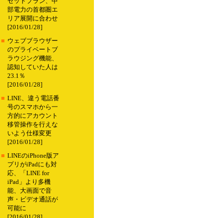
セットプラン、中
部電力の首都圏エ
リア展開に合わせ
[2016/01/28]
■
ウェブブラウザー
のプライベートブ
ラウジング機能、
認知していた人は
23.1％
[2016/01/28]
■
LINE、違う電話番
号のスマホから一
方的にアカウント
移管操作を行えな
いよう仕様変更
[2016/01/28]
■
LINEのiPhone版ア
プリがiPadにも対
応、「LINE for
iPad」より多機
能、大画面で音
声・ビデオ通話が
可能に
[2016/01/28]