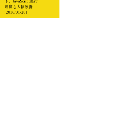
下、JavaScript実行
速度も大幅改善
[2016/01/28]