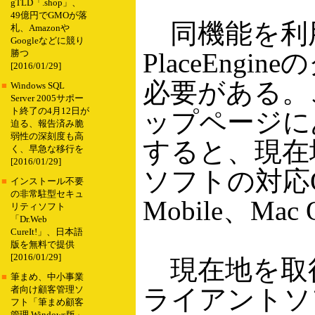
gTLD「.shop」、
49億円でGMOが落
同機能を利
札、Amazonや
Googleなどに競り
PlaceEn
勝つ
[2016/01/29]
必要がある。
■
Windows SQL
Server 2005サポー
ト終了の4月12日が
ップページに
迫る、報告済み脆
弱性の深刻度も高
すると、現在
く、早急な移行を
[2016/01/29]
ソフトの対応OSは
■
インストール不要
の非常駐型セキュ
Mobile、Mac
リティソフト
「Dr.Web
CureIt!」、日本語
版を無料で提供
[2016/01/29]
現在地を取得す
■
筆まめ、中小事業
ライアントソ
者向け顧客管理ソ
フト「筆まめ顧客