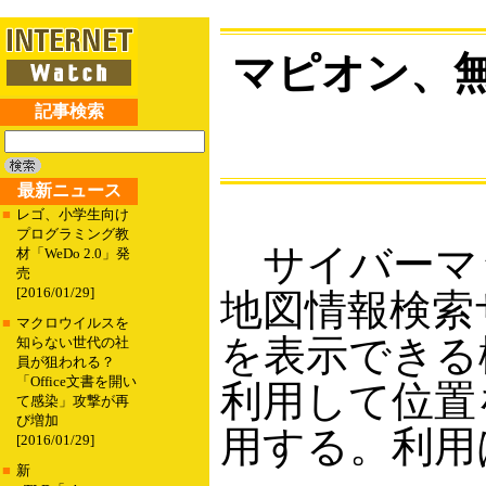
マピオン、無
記事検索
最新ニュース
■
レゴ、小学生向け
プログラミング教
サイバーマッ
材「WeDo 2.0」発
売
[2016/01/29]
地図情報検索
■
マクロウイルスを
を表示できる
知らない世代の社
員が狙われる？
「Office文書を開い
利用して位置を
て感染」攻撃が再
び増加
用する。利用
[2016/01/29]
■
新