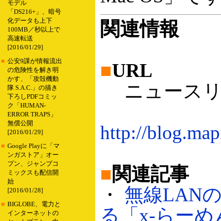
モデル
「DS216+」、暗号
化データも上下
関連情報
100MB／秒以上で
高速転送
[2016/01/29]
■
公安9課が情報流出
■
URL
の危険性を解き明
かす、「攻殻機動
ニュースリ
隊 S.A.C.」の描き
下ろしPDFコミッ
ク「HUMAN-
ERROR TRAPS」
無償公開
http://blog.ma
[2016/01/29]
■
Google Playに「マ
ンガストア」オー
プン、ジャンプコ
■
関連記事
ミックスも配信開
始
・
無線LAN
[2016/01/28]
■
BIGLOBE、電力と
る「x-らーめんR
インターネットの