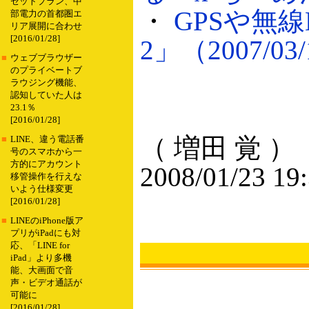
セットプラン、中
・
GPSや無
部電力の首都圏エ
リア展開に合わせ
[2016/01/28]
2」（2007/03
■
ウェブブラウザー
のプライベートブ
ラウジング機能、
認知していた人は
23.1％
[2016/01/28]
（ 増田 覚 ）
■
LINE、違う電話番
号のスマホから一
方的にアカウント
2008/01/23 19
移管操作を行えな
いよう仕様変更
[2016/01/28]
■
LINEのiPhone版ア
プリがiPadにも対
応、「LINE for
iPad」より多機
能、大画面で音
声・ビデオ通話が
可能に
[2016/01/28]