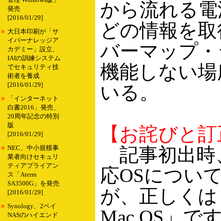
管理 Windows版」
から流れる電
発売
[2016/01/29]
どの情報を取
■
大日本印刷が「サ
イバーナレッジア
バーマップ・
カデミー」設立、
IAIの訓練システム
機能しない場
でセキュリティ技
術者を養成
[2016/01/29]
いる。
■
「インターネット
白書2016」発売、
20周年記念の特別
版
【お詫びと訂正 
[2016/01/29]
記事初出時、P
■
NEC、中小規模事
業者向けセキュリ
ティアプライアン
応OSについて、
ス「Aterm
SA3500G」を発売
が、正しくは「Win
[2016/01/29]
■
Synology、2ベイ
Mac OS」
NASのハイエンド