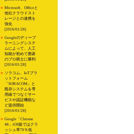
■
Microsoft、Officeと
他社クラウドスト
レージとの連携を
強化
[2016/01/28]
■
Googleのディープ
ラーニングシステ
ムによって、人工
知能が初めて囲碁
のプロ棋士に勝利
[2016/01/28]
■
ソラコム、IoTプラ
ットフォーム
「SORACOM」と
既存システムを専
用線でつなぐサー
ビスや認証機能な
ど提供開始
[2016/01/28]
■
Google「Chrome
48」iOS版ではクラ
ッシュ率70％低