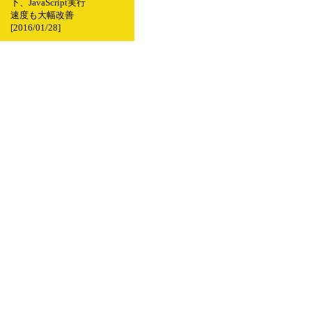
下、JavaScript実行
速度も大幅改善
[2016/01/28]