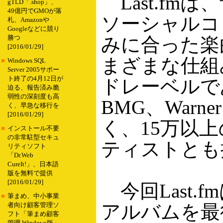
Last.fm
gTLD「.shop」、
49億円でGMOが落
ソーシャルコ
札、Amazonや
Googleなどに競り
みに合った楽
勝つ
[2016/01/29]
まざまな仕組
■
Windows SQL
Server 2005サポー
ト終了の4月12日が
ドレーベルであるUn
迫る、報告済み脆
弱性の深刻度も高
BMG、War
く、早急な移行を
[2016/01/29]
く、15万以
■
インストール不要
の非常駐型セキュ
ティストとも
リティソフト
「Dr.Web
CureIt!」、日本語
版を無料で提供
[2016/01/29]
今回Last.
■
筆まめ、中小事業
アルバムを最
者向け顧客管理ソ
フト「筆まめ顧客