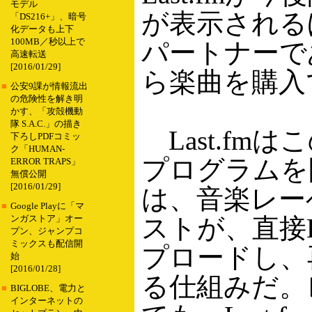
モデル
が表示されるほ
「DS216+」、暗号
化データも上下
100MB／秒以上で
パートナーであるi
高速転送
[2016/01/29]
ら楽曲を購入
■
公安9課が情報流出
の危険性を解き明
かす、「攻殻機動
隊 S.A.C.」の描き
Last.fmはこ
下ろしPDFコミッ
ク「HUMAN-
プログラムを
ERROR TRAPS」
無償公開
[2016/01/29]
は、音楽レー
■
Google Playに「マ
ストが、直接L
ンガストア」オー
プン、ジャンプコ
ミックスも配信開
プロードし、
始
[2016/01/28]
る仕組みだ。
■
BIGLOBE、電力と
インターネットの