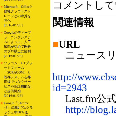
コメントして
■
Microsoft、Officeと
他社クラウドスト
レージとの連携を
関連情報
強化
[2016/01/28]
■
Googleのディープ
ラーニングシステ
■
URL
ムによって、人工
知能が初めて囲碁
のプロ棋士に勝利
ニュースリ
[2016/01/28]
■
ソラコム、IoTプラ
ットフォーム
「SORACOM」と
http://www.cbs
既存システムを専
用線でつなぐサー
id=2943
ビスや認証機能な
ど提供開始
Last.fm
[2016/01/28]
■
Google「Chrome
http://blog.
48」iOS版ではクラ
ッシュ率70％低