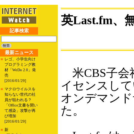
英Last.f
記事検索
最新ニュース
■
レゴ、小学生向け
プログラミング教
米CBS子会社
材「WeDo 2.0」発
売
[2016/01/29]
イセンスして
■
マクロウイルスを
オンデマンド
知らない世代の社
員が狙われる？
「Office文書を開い
た。
て感染」攻撃が再
び増加
[2016/01/29]
■
新