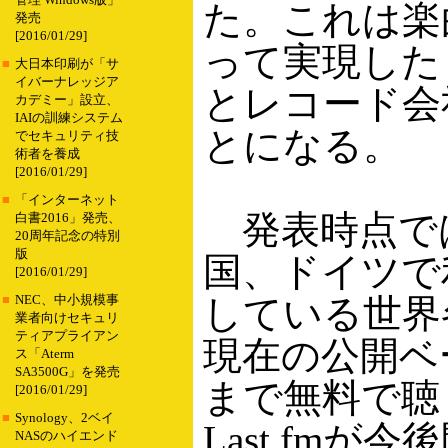
管理 Windows版」
た。これは楽
発売
[2016/01/29]
って実現したも
■
大日本印刷が「サ
イバーナレッジア
とレコード会
カデミー」設立、
IAIの訓練システム
とになる。
でセキュリティ技
術者を養成
[2016/01/29]
■
「インターネット
発表時点で
白書2016」発売、
20周年記念の特別
版
国、ドイツで利
[2016/01/29]
している世界
■
NEC、中小規模事
業者向けセキュリ
ティアプライアン
現在の公開ベ
ス「Aterm
SA3500G」を発売
まで無料で聴
[2016/01/29]
■
Synology、2ベイ
Last.fm
NASのハイエンド