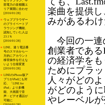
ても、Last
セットプラン、中
部電力の首都圏エ
楽曲を提供し
リア展開に合わせ
[2016/01/28]
みがあるわけ
■
ウェブブラウザー
のプライベートブ
ラウジング機能、
認知していた人は
23.1％
今回の一連の発
[2016/01/28]
創業者であるFe
■
LINE、違う電話番
号のスマホから一
方的にアカウント
の経済学をも
移管操作を行えな
いよう仕様変更
ためにプラッ
[2016/01/28]
■
LINEのiPhone版ア
人々がどのよ
プリがiPadにも対
応、「LINE for
がどのように
iPad」より多機
能、大画面で音
声・ビデオ通話が
やレーベルが
可能に
[2016/01/28]