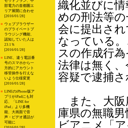
セットプラン、中
織化並びに情
部電力の首都圏エ
リア展開に合わせ
めの刑法等の
[2016/01/28]
■
ウェブブラウザー
会に提出され
のプライベートブ
ラウジング機能、
なっている。
認知していた人は
23.1％
スの作成行為
[2016/01/28]
■
LINE、違う電話番
法律は無く、
号のスマホから一
方的にアカウント
容疑で逮捕さ
移管操作を行えな
いよう仕様変更
[2016/01/28]
■
LINEのiPhone版ア
プリがiPadにも対
また、大阪府
応、「LINE for
iPad」より多機
庫県の無職男
能、大画面で音
声・ビデオ通話が
ビアニメ「ア
可能に
[2016/01/28]