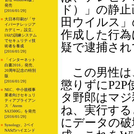
管理 Windows版」
ド）」の静止
発売
[2016/01/29]
田ウイルス」
■
大日本印刷が「サ
イバーナレッジア
カデミー」設立、
作成した行為
IAIの訓練システム
でセキュリティ技
疑で逮捕され
術者を養成
[2016/01/29]
■
「インターネット
白書2016」発売、
この男性は
20周年記念の特別
版
懲りずにP2
[2016/01/29]
■
NEC、中小規模事
タ野郎はマジ
業者向けセキュリ
ティアプライアン
ね、実行する
ス「Aterm
SA3500G」を発売
[2016/01/29]
にデータの破
■
Synology、2ベイ
NASのハイエンド