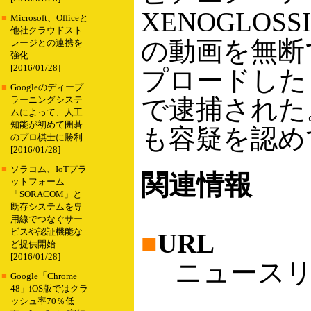
XENOGLO
■
Microsoft、Officeと
他社クラウドスト
の動画を無断
レージとの連携を
強化
[2016/01/28]
プロードした
■
Googleのディープ
で逮捕された
ラーニングシステ
ムによって、人工
知能が初めて囲碁
も容疑を認め
のプロ棋士に勝利
[2016/01/28]
■
ソラコム、IoTプラ
関連情報
ットフォーム
「SORACOM」と
既存システムを専
用線でつなぐサー
ビスや認証機能な
■
URL
ど提供開始
[2016/01/28]
ニュースリ
■
Google「Chrome
48」iOS版ではクラ
ッシュ率70％低