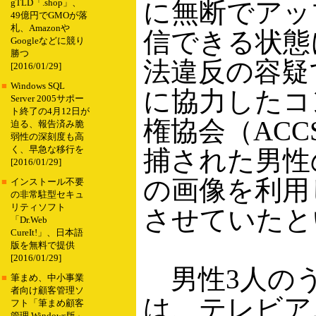
に無断でアッ
gTLD「.shop」、
49億円でGMOが落
札、Amazonや
信できる状態
Googleなどに競り
勝つ
法違反の容疑
[2016/01/29]
■
Windows SQL
に協力したコ
Server 2005サポー
ト終了の4月12日が
権協会（AC
迫る、報告済み脆
弱性の深刻度も高
く、早急な移行を
捕された男性
[2016/01/29]
の画像を利用
■
インストール不要
の非常駐型セキュ
リティソフト
させていたと
「Dr.Web
CureIt!」、日本語
版を無料で提供
[2016/01/29]
男性3人のう
■
筆まめ、中小事業
者向け顧客管理ソ
は、テレビア
フト「筆まめ顧客