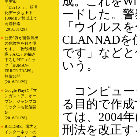
成。これをW
モデル
「DS216+」、暗号
ードした。警
化データも上下
100MB／秒以上で
「ウイルスを
高速転送
[2016/01/29]
CLANNA
■
公安9課が情報流出
の危険性を解き明
です」などと
かす、「攻殻機動
隊 S.A.C.」の描き
下ろしPDFコミッ
いう。
ク「HUMAN-
ERROR TRAPS」
無償公開
[2016/01/29]
コンピュー
■
Google Playに「マ
ンガストア」オー
る目的で作成
プン、ジャンプコ
ミックスも配信開
ては、200
始
[2016/01/28]
刑法を改正す
■
BIGLOBE、電力と
インターネットの