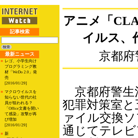
アニメ「CL
記事検索
イルス、
京都府
最新ニュース
■
レゴ、小学生向け
プログラミング教
材「WeDo 2.0」発
売
[2016/01/29]
京都府警生
■
マクロウイルスを
知らない世代の社
犯罪対策室と
員が狙われる？
「Office文書を開い
ァイル交換ソフ
て感染」攻撃が再
び増加
[2016/01/29]
通じてテレビ
■
新