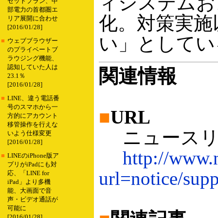
ィシステムお
セットプラン、中
部電力の首都圏エ
化。対策実施
リア展開に合わせ
[2016/01/28]
い」としてい
■
ウェブブラウザー
のプライベートブ
ラウジング機能、
認知していた人は
関連情報
23.1％
[2016/01/28]
■
LINE、違う電話番
号のスマホから一
■
URL
方的にアカウント
移管操作を行えな
ニュースリ
いよう仕様変更
[2016/01/28]
http://www.
■
LINEのiPhone版ア
プリがiPadにも対
url=notice/sup
応、「LINE for
iPad」より多機
能、大画面で音
声・ビデオ通話が
可能に
[2016/01/28]