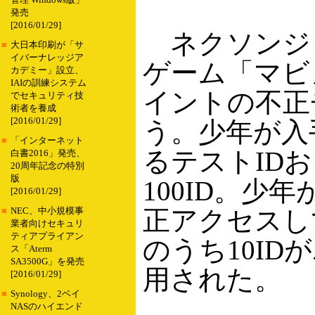
管理 Windows版」
発売
[2016/01/29]
ネクソンジ
■
大日本印刷が「サ
イバーナレッジア
ゲーム「マビ
カデミー」設立、
IAIの訓練システム
イントの不正
でセキュリティ技
術者を養成
[2016/01/29]
う。少年が入
■
「インターネット
るテストID
白書2016」発売、
20周年記念の特別
版
100ID。少
[2016/01/29]
正アクセスし
■
NEC、中小規模事
業者向けセキュリ
ティアプライアン
のうち10I
ス「Aterm
SA3500G」を発売
用された。
[2016/01/29]
■
Synology、2ベイ
NASのハイエンド