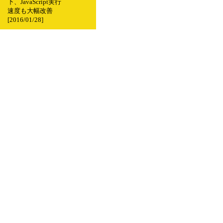
下、JavaScript実行
速度も大幅改善
[2016/01/28]