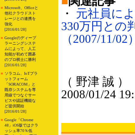
■
関連記事
■
Microsoft、Officeと
・
元社員によ
他社クラウドスト
レージとの連携を
330万円と
強化
[2016/01/28]
（2007/11/02
■
Googleのディープ
ラーニングシステ
ムによって、人工
知能が初めて囲碁
のプロ棋士に勝利
[2016/01/28]
■
ソラコム、IoTプラ
（ 野津 誠 ）
ットフォーム
「SORACOM」と
既存システムを専
2008/01/24 19
用線でつなぐサー
ビスや認証機能な
ど提供開始
[2016/01/28]
■
Google「Chrome
48」iOS版ではクラ
ッシュ率70％低