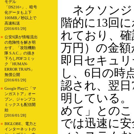
モデル
ネクソンジャ
「DS216+」、暗号
化データも上下
100MB／秒以上で
階的に13回
高速転送
[2016/01/29]
れており、確証
■
公安9課が情報流出
の危険性を解き明
万円）の金額
かす、「攻殻機動
隊 S.A.C.」の描き
即日セキュリ
下ろしPDFコミッ
ク「HUMAN-
し、6日の時
ERROR TRAPS」
無償公開
[2016/01/29]
認され、翌日
■
Google Playに「マ
明している。
ンガストア」オー
プン、ジャンプコ
ミックスも配信開
めて」とのこ
始
[2016/01/28]
では迅速に安
■
BIGLOBE、電力と
インターネットの