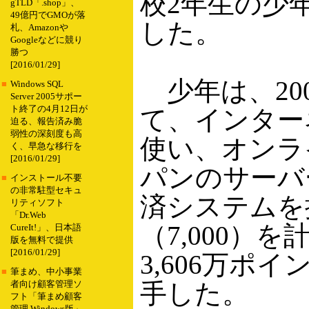
校2年生の少
gTLD「.shop」、
49億円でGMOが落
した。
札、Amazonや
Googleなどに競り
勝つ
[2016/01/29]
少年は、200
■
Windows SQL
Server 2005サポー
ト終了の4月12日が
て、インター
迫る、報告済み脆
弱性の深刻度も高
使い、オンラ
く、早急な移行を
[2016/01/29]
パンのサーバ
■
インストール不要
の非常駐型セキュ
済システムを
リティソフト
「Dr.Web
（7,000）
CureIt!」、日本語
版を無料で提供
[2016/01/29]
3,606万ポ
■
筆まめ、中小事業
手した。
者向け顧客管理ソ
フト「筆まめ顧客