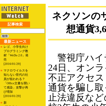
ネクソンの
記事検索
想通貨3
最新ニュース
■
レゴ、小学生向け
プログラミング教
警視庁ハイ
材「WeDo 2.0」発
売
[2016/01/29]
24日、オン
■
マクロウイルスを
不正アクセスし
知らない世代の社
員が狙われる？
「Office文書を開い
通貨を騙し取
て感染」攻撃が再
び増加
止法違反など
[2016/01/29]
■
新