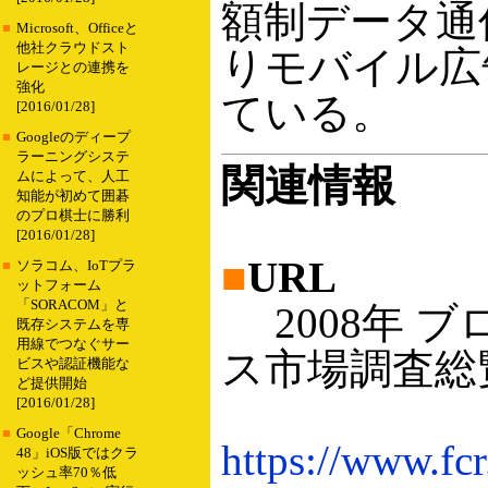
額制データ通
■
Microsoft、Officeと
他社クラウドスト
りモバイル広
レージとの連携を
強化
ている。
[2016/01/28]
■
Googleのディープ
ラーニングシステ
関連情報
ムによって、人工
知能が初めて囲碁
のプロ棋士に勝利
[2016/01/28]
■
URL
■
ソラコム、IoTプラ
ットフォーム
「SORACOM」と
2008年 
既存システムを専
用線でつなぐサー
ス市場調査総
ビスや認証機能な
ど提供開始
[2016/01/28]
■
Google「Chrome
https://www.fcr
48」iOS版ではクラ
ッシュ率70％低