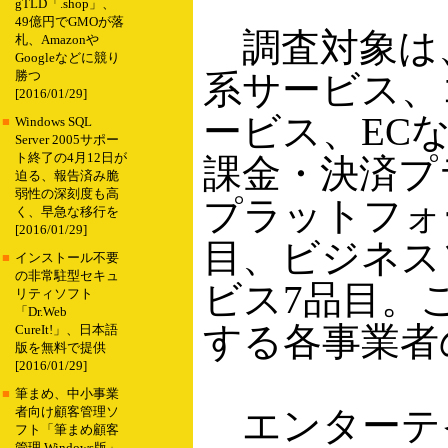
gTLD「.shop」、
49億円でGMOが落
調査対象は
札、Amazonや
Googleなどに競り
系サービス、
勝つ
[2016/01/29]
ービス、EC
■
Windows SQL
Server 2005サポー
ト終了の4月12日が
課金・決済プ
迫る、報告済み脆
弱性の深刻度も高
プラットフォ
く、早急な移行を
[2016/01/29]
目、ビジネス
■
インストール不要
の非常駐型セキュ
ビス7品目。
リティソフト
「Dr.Web
する各事業者
CureIt!」、日本語
版を無料で提供
[2016/01/29]
■
筆まめ、中小事業
エンターテ
者向け顧客管理ソ
フト「筆まめ顧客