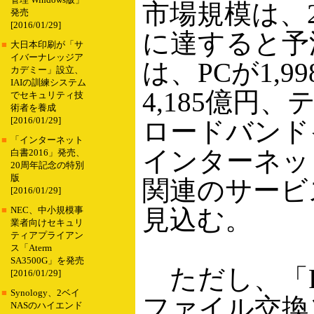
管理 Windows版」
市場規模は、20
発売
[2016/01/29]
に達すると予
■
大日本印刷が「サ
イバーナレッジア
は、PCが1,
カデミー」設立、
IAIの訓練システム
4,185億円、
でセキュリティ技
術者を養成
[2016/01/29]
ロードバンド
■
「インターネット
インターネッ
白書2016」発売、
20周年記念の特別
版
関連のサービ
[2016/01/29]
見込む。
■
NEC、中小規模事
業者向けセキュリ
ティアプライアン
ス「Aterm
SA3500G」を発売
ただし、「P
[2016/01/29]
■
Synology、2ベイ
ファイル交換
NASのハイエンド