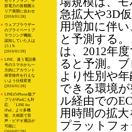
場規模は、モ
セットプラン、中
部電力の首都圏エ
急拡大や3D
リア展開に合わせ
[2016/01/28]
用増加に伴い、
■
ウェブブラウザー
のプライベートブ
と予測する。
ラウジング機能、
認知していた人は
23.1％
は、2012年度
[2016/01/28]
ると予測。ブ
■
LINE、違う電話番
号のスマホから一
方的にアカウント
より性別や年
移管操作を行えな
いよう仕様変更
できる環境が
[2016/01/28]
■
LINEのiPhone版ア
ル経由でのE
プリがiPadにも対
応、「LINE for
用時間の拡大
iPad」より多機
能、大画面で音
声・ビデオ通話が
プラットフォ
可能に
[2016/01/28]