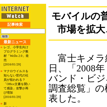
モバイルの
記事検索
市場を拡大
最新ニュース
■
レゴ、小学生向け
プログラミング教
富士キメラ
材「WeDo 2.0」発
売
[2016/01/29]
日、「2008
■
マクロウイルスを
バンド・ビジ
知らない世代の社
員が狙われる？
「Office文書を開い
調査総覧」の
て感染」攻撃が再
び増加
表した。
[2016/01/29]
■
新