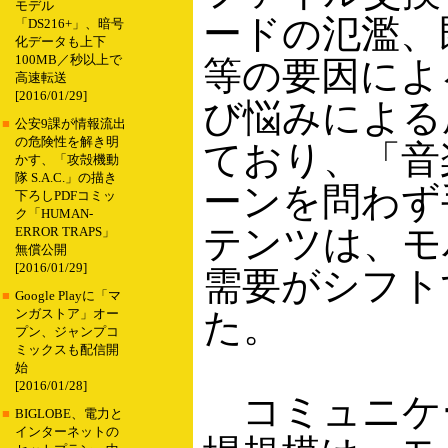
モデル
ードの氾濫、
「DS216+」、暗号
化データも上下
100MB／秒以上で
等の要因によ
高速転送
[2016/01/29]
び悩みによる
■
公安9課が情報流出
の危険性を解き明
ており、「音
かす、「攻殻機動
隊 S.A.C.」の描き
ーンを問わず
下ろしPDFコミッ
ク「HUMAN-
テンツは、モ
ERROR TRAPS」
無償公開
[2016/01/29]
需要がシフト
■
Google Playに「マ
た。
ンガストア」オー
プン、ジャンプコ
ミックスも配信開
始
[2016/01/28]
コミュニケ
■
BIGLOBE、電力と
インターネットの