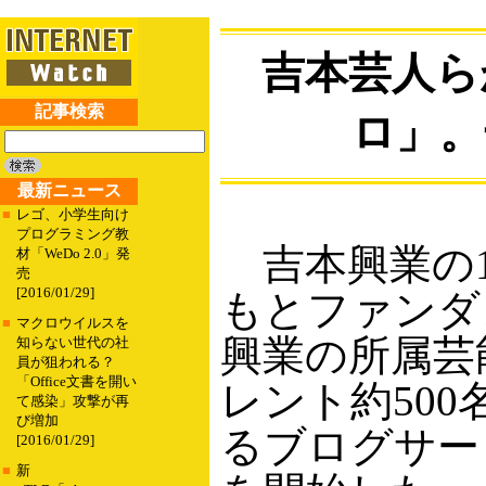
吉本芸人ら
記事検索
ロ」。
最新ニュース
■
レゴ、小学生向け
プログラミング教
吉本興業の1
材「WeDo 2.0」発
売
[2016/01/29]
もとファンダ
■
マクロウイルスを
興業の所属芸
知らない世代の社
員が狙われる？
「Office文書を開い
レント約50
て感染」攻撃が再
び増加
るブログサー
[2016/01/29]
■
新