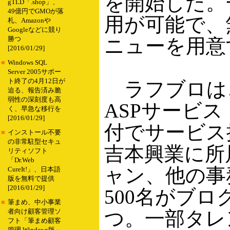
を開始した。
gTLD「.shop」、
49億円でGMOが落
用が可能で、
札、Amazonや
Googleなどに競り
ニューを用意
勝つ
[2016/01/29]
■
Windows SQL
Server 2005サポー
ト終了の4月12日が
ラフブロは
迫る、報告済み脆
弱性の深刻度も高
ASPサービス「
く、早急な移行を
[2016/01/29]
付でサービス
■
インストール不要
の非常駐型セキュ
吉本興業に所
リティソフト
「Dr.Web
ャン、他の事
CureIt!」、日本語
版を無料で提供
[2016/01/29]
500名がブ
■
筆まめ、中小事業
つ。一部タレ
者向け顧客管理ソ
フト「筆まめ顧客