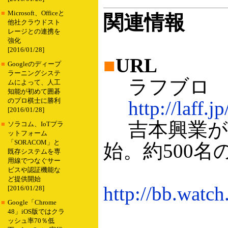
■
Microsoft、Officeと
関連情報
他社クラウドスト
レージとの連携を
強化
[2016/01/28]
■
URL
■
Googleのディープ
ラーニングシステ
ラフブロ
ムによって、人工
知能が初めて囲碁
のプロ棋士に勝利
http://laff.jp
[2016/01/28]
吉本興業が
■
ソラコム、IoTプラ
ットフォーム
「SORACOM」と
始。約500名の芸
既存システムを専
用線でつなぐサー
ビスや認証機能な
ど提供開始
http://bb.watc
[2016/01/28]
■
Google「Chrome
48」iOS版ではクラ
ッシュ率70％低