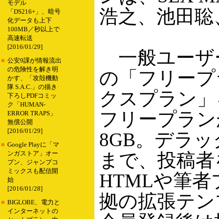
モデル
浩之、池田聡
「DS216+」、暗号
化データも上下
100MB／秒以上で
高速転送
[2016/01/29]
一般ユーザ
■
公安9課が情報流出
の危険性を解き明
の「フリープ
かす、「攻殻機動
隊 S.A.C.」の描き
クスプラン」
下ろしPDFコミッ
ク「HUMAN-
フリープラン
ERROR TRAPS」
無償公開
[2016/01/29]
8GB。デラ
■
Google Playに「マ
まで、投稿者
ンガストア」オー
プン、ジャンプコ
ミックスも配信開
HTMLや筆者プ
始
[2016/01/28]
拠の拡張テン
■
BIGLOBE、電力と
インターネットの