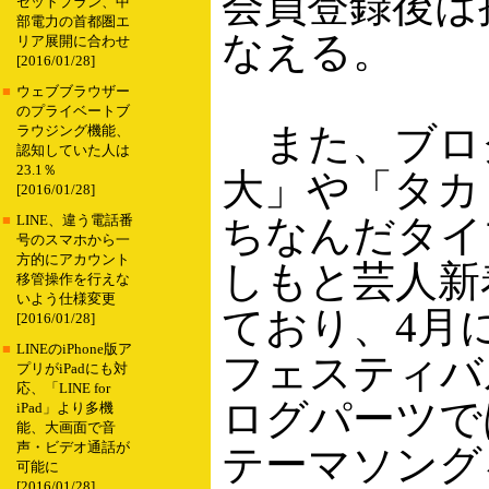
会員登録後は
セットプラン、中
部電力の首都圏エ
なえる。
リア展開に合わせ
[2016/01/28]
■
ウェブブラウザー
のプライベートブ
また、ブロ
ラウジング機能、
認知していた人は
23.1％
大」や「タカ
[2016/01/28]
ちなんだタイ
■
LINE、違う電話番
号のスマホから一
方的にアカウント
しもと芸人新
移管操作を行えな
いよう仕様変更
ており、4月
[2016/01/28]
■
LINEのiPhone版ア
フェスティバル「
プリがiPadにも対
応、「LINE for
ログパーツで
iPad」より多機
能、大画面で音
声・ビデオ通話が
テーマソング
可能に
[2016/01/28]