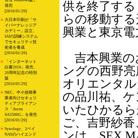
管理 Windows版」
供を終了する「
発売
[2016/01/29]
らの移動する
■
大日本印刷が「サ
イバーナレッジア
興業と東京電
カデミー」設立、
IAIの訓練システム
でセキュリティ技
術者を養成
[2016/01/29]
吉本興業の
■
「インターネット
ングの西野亮
白書2016」発売、
20周年記念の特別
版
オリエンタル
[2016/01/29]
の品川祐、ケ
■
NEC、中小規模事
業者向けセキュリ
ティアプライアン
いたひかるら
ス「Aterm
SA3500G」を発売
ご、吉野紗香
[2016/01/29]
■
Synology、2ベイ
ンは、SEX M
NASのハイエンド