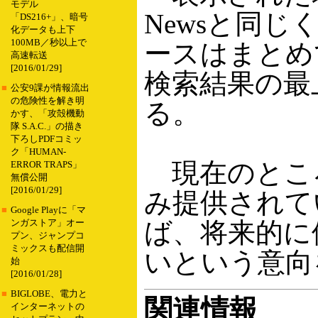
モデル
Newsと同
「DS216+」、暗号
化データも上下
100MB／秒以上で
ースはまとめ
高速転送
[2016/01/29]
検索結果の最
■
公安9課が情報流出
の危険性を解き明
る。
かす、「攻殻機動
隊 S.A.C.」の描き
下ろしPDFコミッ
ク「HUMAN-
現在のとこ
ERROR TRAPS」
無償公開
[2016/01/29]
み提供されて
■
Google Playに「マ
ば、将来的に
ンガストア」オー
プン、ジャンプコ
ミックスも配信開
いという意向
始
[2016/01/28]
■
BIGLOBE、電力と
関連情報
インターネットの