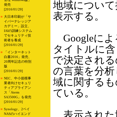
管理 Windows版」
地域について
発売
[2016/01/29]
表示する。
■
大日本印刷が「サ
イバーナレッジア
カデミー」設立、
IAIの訓練システム
Google
でセキュリティ技
術者を養成
[2016/01/29]
タイトルに含
■
「インターネット
で決定される
白書2016」発売、
20周年記念の特別
版
の言葉を分析
[2016/01/29]
域に関するも
■
NEC、中小規模事
業者向けセキュリ
ティアプライアン
ている。
ス「Aterm
SA3500G」を発売
[2016/01/29]
■
Synology、2ベイ
表示された地
NASのハイエンド