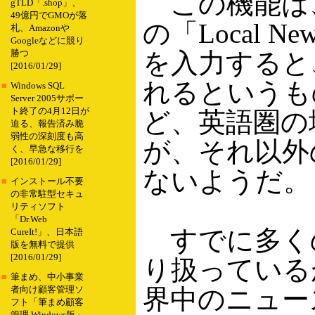
この機能は、「P
gTLD「.shop」、
49億円でGMOが落
の「Local
札、Amazonや
Googleなどに競り
を入力すると、
勝つ
[2016/01/29]
れるというも
■
Windows SQL
Server 2005サポー
ト終了の4月12日が
ど、英語圏の
迫る、報告済み脆
弱性の深刻度も高
が、それ以外
く、早急な移行を
[2016/01/29]
ないようだ。
■
インストール不要
の非常駐型セキュ
リティソフト
「Dr.Web
すでに多く
CureIt!」、日本語
版を無料で提供
[2016/01/29]
り扱っているが
■
筆まめ、中小事業
界中のニュー
者向け顧客管理ソ
フト「筆まめ顧客