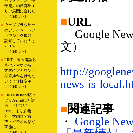
セットプラン、中
部電力の首都圏エ
リア展開に合わせ
[2016/01/28]
■
URL
■
ウェブブラウザー
Google 
のプライベートブ
ラウジング機能、
認知していた人は
文）
23.1％
[2016/01/28]
■
LINE、違う電話番
号のスマホから一
http://googlen
方的にアカウント
移管操作を行えな
news-is-local.h
いよう仕様変更
[2016/01/28]
■
LINEのiPhone版ア
プリがiPadにも対
■
関連記事
応、「LINE for
iPad」より多機
能、大画面で音
・
Google
声・ビデオ通話が
可能に
[2016/01/28]