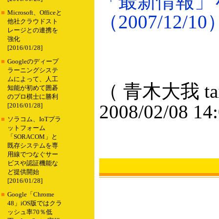
「最新情報」
■
Microsoft、Officeと
（2007/12/10
他社クラウドスト
レージとの連携を
強化
[2016/01/28]
■
Googleのディープ
ラーニングシステ
ムによって、人工
（ 青木大我 taig
知能が初めて囲碁
のプロ棋士に勝利
2008/02/08 14
[2016/01/28]
■
ソラコム、IoTプラ
ットフォーム
「SORACOM」と
既存システムを専
用線でつなぐサー
ビスや認証機能な
ど提供開始
[2016/01/28]
■
Google「Chrome
48」iOS版ではクラ
ッシュ率70％低