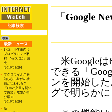
「Google
記事検索
最新ニュース
■
レゴ、小学生向け
プログラミング教
米Google
材「WeDo 2.0」発
売
[2016/01/29]
できる「Goo
■
マクロウイルスを
ンを開始した。
知らない世代の社
員が狙われる？
「Office文書を開い
グで明らかに
て感染」攻撃が再
び増加
[2016/01/29]
■
新