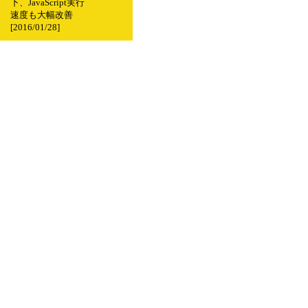
下、JavaScript実行
速度も大幅改善
[2016/01/28]