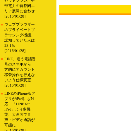
セットプラン、中
部電力の首都圏エ
リア展開に合わせ
[2016/01/28]
■
ウェブブラウザー
のプライベートブ
ラウジング機能、
認知していた人は
23.1％
[2016/01/28]
■
LINE、違う電話番
号のスマホから一
方的にアカウント
移管操作を行えな
いよう仕様変更
[2016/01/28]
■
LINEのiPhone版ア
プリがiPadにも対
応、「LINE for
iPad」より多機
能、大画面で音
声・ビデオ通話が
可能に
[2016/01/28]