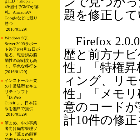
ンで見つかっ
gTLD「.shop」、
49億円でGMOが落
題を修正して
札、Amazonや
Googleなどに競り
勝つ
[2016/01/29]
Firefox 2
■
Windows SQL
Server 2005サポー
ト終了の4月12日が
歴と前方ナビ
迫る、報告済み脆
弱性の深刻度も高
性」「特権昇
く、早急な移行を
[2016/01/29]
ィング、リモ
■
インストール不要
の非常駐型セキュ
性」「メモリ
リティソフト
「Dr.Web
意のコードが
CureIt!」、日本語
版を無料で提供
[2016/01/29]
計10件の修
■
筆まめ、中小事業
者向け顧客管理ソ
フト「筆まめ顧客