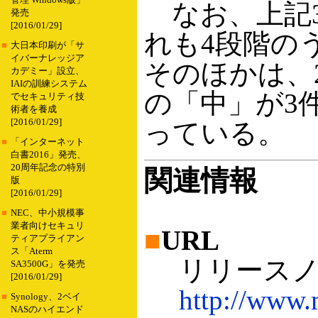
管理 Windows版」
なお、上記3
発売
[2016/01/29]
れも4段階の
■
大日本印刷が「サ
イバーナレッジア
そのほかは、
カデミー」設立、
IAIの訓練システム
の「中」が3
でセキュリティ技
術者を養成
[2016/01/29]
っている。
■
「インターネット
白書2016」発売、
20周年記念の特別
関連情報
版
[2016/01/29]
■
NEC、中小規模事
業者向けセキュリ
■
URL
ティアプライアン
ス「Aterm
リリースノ
SA3500G」を発売
[2016/01/29]
http://www.
■
Synology、2ベイ
NASのハイエンド