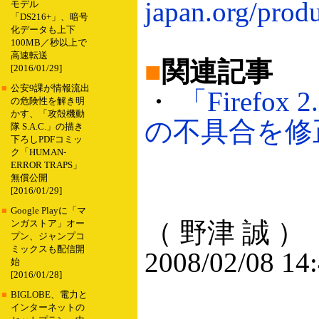
japan.org/produ
モデル
「DS216+」、暗号
化データも上下
100MB／秒以上で
高速転送
■
関連記事
[2016/01/29]
■
公安9課が情報流出
・
「Firefo
の危険性を解き明
かす、「攻殻機動
の不具合を修正（
隊 S.A.C.」の描き
下ろしPDFコミッ
ク「HUMAN-
ERROR TRAPS」
無償公開
[2016/01/29]
■
Google Playに「マ
（ 野津 誠 ）
ンガストア」オー
プン、ジャンプコ
ミックスも配信開
2008/02/08 14
始
[2016/01/28]
■
BIGLOBE、電力と
インターネットの