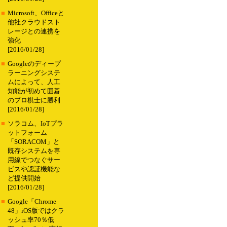
■
Microsoft、Officeと
他社クラウドスト
レージとの連携を
強化
[2016/01/28]
■
Googleのディープ
ラーニングシステ
ムによって、人工
知能が初めて囲碁
のプロ棋士に勝利
[2016/01/28]
■
ソラコム、IoTプラ
ットフォーム
「SORACOM」と
既存システムを専
用線でつなぐサー
ビスや認証機能な
ど提供開始
[2016/01/28]
■
Google「Chrome
48」iOS版ではクラ
ッシュ率70％低