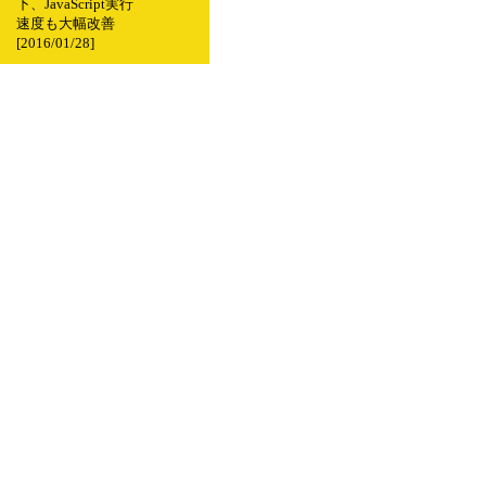
下、JavaScript実行
速度も大幅改善
[2016/01/28]