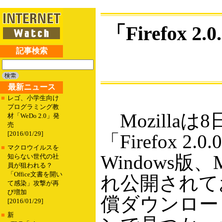
「Firefox 
記事検索
最新ニュース
■
レゴ、小学生向け
プログラミング教
Mozilla
材「WeDo 2.0」発
売
[2016/01/29]
「Firefox 
■
マクロウイルスを
Windows版、
知らない世代の社
員が狙われる？
「Office文書を開い
れ公開されてお
て感染」攻撃が再
び増加
償ダウンロー
[2016/01/29]
■
新